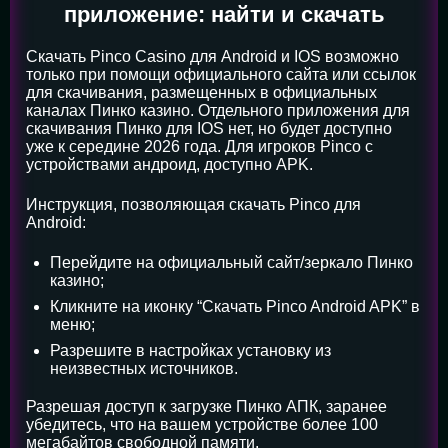
приложение: найти и скачать
Скачать Pinco Casino для Android и IOS возможно
только при помощи официального сайта или ссылок
для скачивания, размещенных в официальных
каналах Пинко казино. Отдельного приложения для
скачивания Пинко для IOS нет, но будет доступно
уже к середине 2026 года. Для игроков Pinco с
устройствами андроид, доступно APK.
Инструкция, позволяющая скачать Pinco для
Android:
Перейдите на официальный сайт/зеркало Пинко
казино;
Кликните на иконку “Скачать Pinco Android APK” в
меню;
Разрешите в настройках установку из
неизвестных источников.
Разрешая доступ к загрузке Пинко АПК, заранее
убедитесь, что на вашем устройстве более 100
мегабайтов свободной памяти.