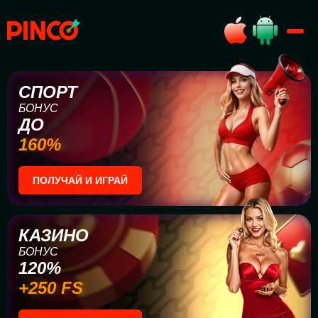
СПОРТ
БОНУС
ДО
160%
ПОЛУЧАЙ И ИГРАЙ
КАЗИНО
БОНУС
120%
+250 FS