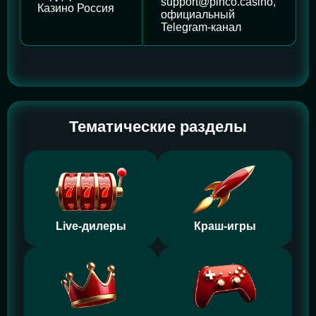
support@pinco.casino,
Казино Россия
официальный
Telegram-канал
Тематические разделы
Live-дилеры
Краш-игры