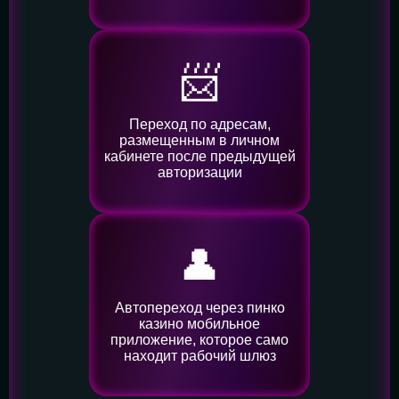
📨
Переход по адресам,
размещенным в личном
кабинете после предыдущей
авторизации
👤️
Автопереход через пинко
казино мобильное
приложение, которое само
находит рабочий шлюз