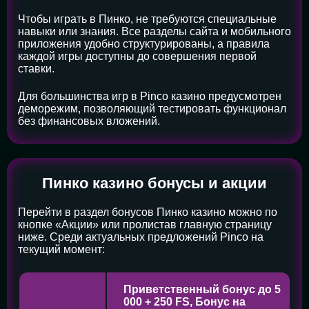
Чтобы играть в Пинко, не требуются специальные
навыки или знания. Все разделы сайта и мобильного
приложения удобно структурированы, а правила
каждой игры доступны до совершения первой
ставки.
Для большинства игр в Pinco казино предусмотрен
деморежим, позволяющий тестировать функционал
без финансовых вложений.
Пинко казино бонусы и акции
Перейти в раздел бонусов Пинко казино можно по
кнопке «Акции» или пролистав главную страницу
ниже. Среди актуальных предложений Pinco на
текущий момент:
Приветственный бонус до 5
000 + 250 FS, Бонус на