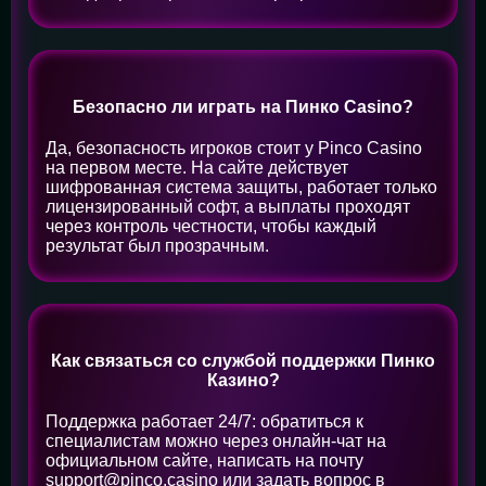
Безопасно ли играть на Пинко Casino?
Да, безопасность игроков стоит у Pinco Casino
на первом месте. На сайте действует
шифрованная система защиты, работает только
лицензированный софт, а выплаты проходят
через контроль честности, чтобы каждый
результат был прозрачным.
Как связаться со службой поддержки Пинко
Казино?
Поддержка работает 24/7: обратиться к
специалистам можно через онлайн-чат на
официальном сайте, написать на почту
support@pinco.casino или задать вопрос в