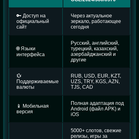
🔑 Доступ на
Через актуальное
официальный
зеркало, работающее
сайт
сегодня
Русский, английский,
🌐 Языки
турецкий, казахский,
азербайджанский и
интерфейса
другие
💱
RUB, USD, EUR, KZT,
Поддерживаемые
UZS, TRY, KGS, AZN,
валюты
TJS, CAD
Полная адаптация под
📱 Мобильная
Android (файл APK) и
версия
iOS
5000+ слотов, свежие
релизы, игры за