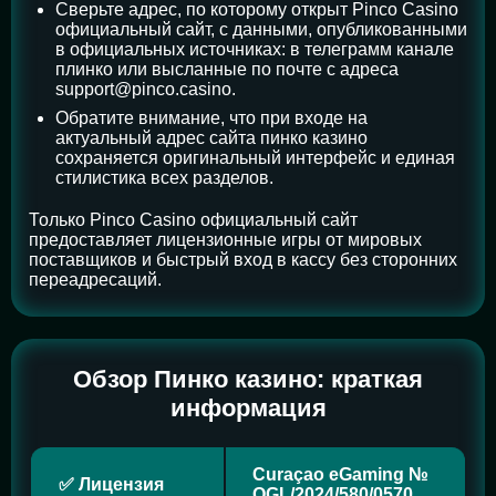
Сверьте адрес, по которому открыт Pinco Casino
официальный сайт, с данными, опубликованными
в официальных источниках: в телеграмм канале
плинко или высланные по почте с адреса
support@pinco.casino.
Обратите внимание, что при входе на
актуальный адрес сайта пинко казино
сохраняется оригинальный интерфейс и единая
стилистика всех разделов.
Только Pinco Casino официальный сайт
предоставляет лицензионные игры от мировых
поставщиков и быстрый вход в кассу без сторонних
переадресаций.
Обзор Пинко казино: краткая
информация
Curaçao eGaming №
✅ Лицензия
OGL/2024/580/0570