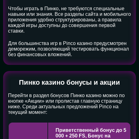
Чтобы играть в Пинко, не требуются специальные
навыки или знания. Все разделы сайта и мобильного
приложения удобно структурированы, а правила
каждой игры доступны до совершения первой
ставки.
Для большинства игр в Pinco казино предусмотрен
деморежим, позволяющий тестировать функционал
без финансовых вложений.
Пинко казино бонусы и акции
Перейти в раздел бонусов Пинко казино можно по
кнопке «Акции» или пролистав главную страницу
ниже. Среди актуальных предложений Pinco на
текущий момент:
Приветственный бонус до 5
000 + 250 FS, Бонус на