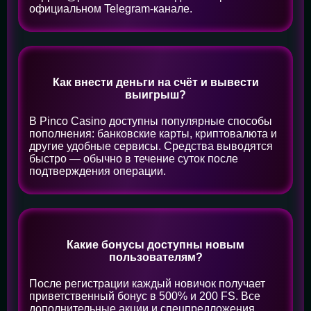
официальном Telegram-канале.
Как внести деньги на счёт и вывести
выигрыш?
В Pinco Casino доступны популярные способы
пополнения: банковские карты, криптовалюта и
другие удобные сервисы. Средства выводятся
быстро — обычно в течение суток после
подтверждения операции.
Какие бонусы доступны новым
пользователям?
После регистрации каждый новичок получает
приветственный бонус в 500% и 200 FS. Все
дополнительные акции и спецпредложения