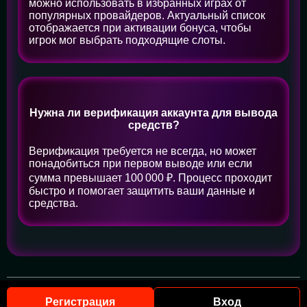
можно использовать в избранных играх от
популярных провайдеров. Актуальный список
отображается при активации бонуса, чтобы
игрок мог выбрать подходящие слоты.
Нужна ли верификация аккаунта для вывода
средств?
Верификация требуется не всегда, но может
понадобиться при первом выводе или если
сумма превышает 100 000 ₽. Процесс проходит
быстро и помогает защитить ваши данные и
средства.
2026 © Все права защищены | Пинко Казино
Регистрация
Вход