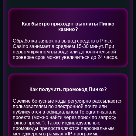
Как быстро приходят выплаты Пинко
казино?
Обработка заявок на вывод средств в Pinco
Casino занимает в среднем 15-30 минут. При
первом крупном выводе или дополнительной
проверке срок может увеличиться до 24 часов.
Как получить промокод Пинко?
Свежие бонусные коды регулярно рассылаются
пользователям по электронной почте или
публикуются в официальном Telegram-канале
проекта (можно найти через поиск по запросу
“pinco промо”). Также индивидуальные
промокоды предоставляются персональным
менеджером в рамках VIP-программы.