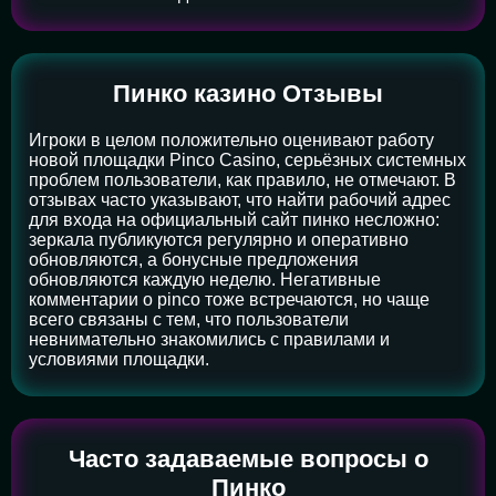
Пинко казино Отзывы
Игроки в целом положительно оценивают работу
новой площадки Pinco Casino, серьёзных системных
проблем пользователи, как правило, не отмечают. В
отзывах часто указывают, что найти рабочий адрес
для входа на официальный сайт пинко несложно:
зеркала публикуются регулярно и оперативно
обновляются, а бонусные предложения
обновляются каждую неделю. Негативные
комментарии о pinco тоже встречаются, но чаще
всего связаны с тем, что пользователи
невнимательно знакомились с правилами и
условиями площадки.
Часто задаваемые вопросы о
Пинко