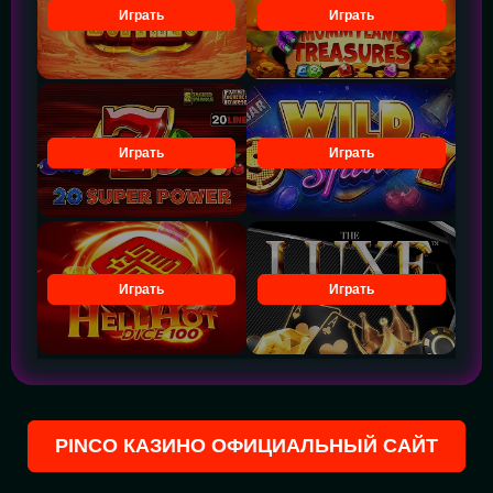
Играть
Играть
Играть
Играть
Играть
Играть
PINCO КАЗИНО ОФИЦИАЛЬНЫЙ САЙТ