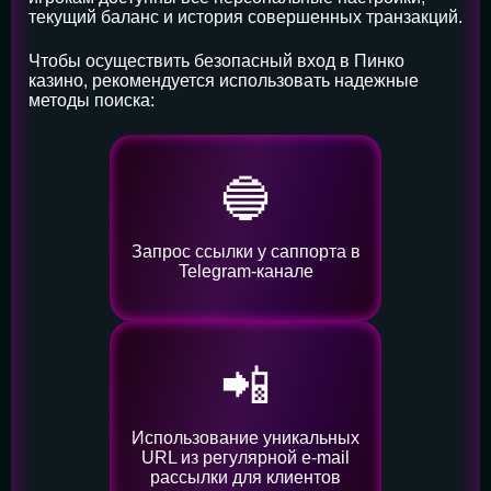
текущий баланс и история совершенных транзакций.
Чтобы осуществить безопасный вход в Пинко
казино, рекомендуется использовать надежные
методы поиска:
🔵
Запрос ссылки у саппорта в
Telegram-канале
📲
Использование уникальных
URL из регулярной e-mail
рассылки для клиентов