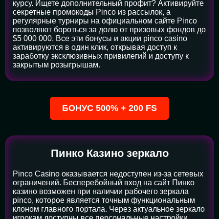
курсу. Ищете дополнительный профит? Активируйте
секретные промокоды Pinco из рассылок, а
регулярные турниры на официальном сайте Pinco
позволяют бороться за долю от призовых фондов до
$5 000 000. Все эти бонусы и акции pinco casino
активируются в один клик, открывая доступ к
заработку эксклюзивных привилегий и доступу к
закрытым розыгрышам.
БОНУС 500% + 200 FS
Пинко Казино зеркало
Pinco Casino оказывается недоступен из-за сетевых
ограничений. Бесперебойный вход на сайт Пинко
казино возможен при наличии рабочего зеркала
pinco, которое является точным функциональным
клоном главного портала. Через актуальное зеркало
игрокам доступны все персональные настройки,