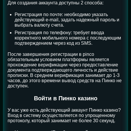
Для создания аккаунта доступны 2 способа:
Регистрация по почте: необходимо указать
действующий e-mail, задать надежный пароль и
выбрать валюту счета.
Регистрация по телефону: требует ввода
корректного мобильного номера с последующим
подтверждением через код из SMS.
После завершения регистрации в pinco
обязательным условием платформы является
прохождение верификации через предоставление
документа подтверждающего личность и действие
прописки. В среднем верификация занимает до 1-3
часов, до этого времени вывод средств на Пинко не
доступен.
Войти в Пинко казино
У вас уже есть действующий аккаунт Пинко казино?
Вход в систему осуществляется по упрощенному
протоколу, который занимает не более 30 секунд.