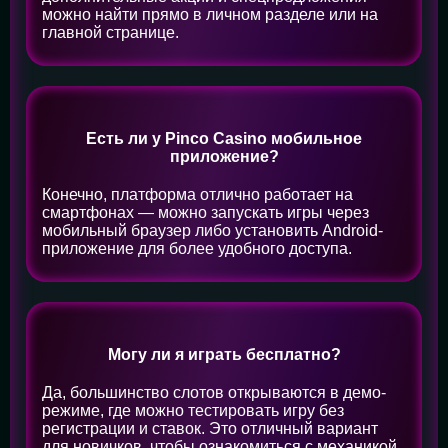
можно найти прямо в личном разделе или на
главной странице.
Есть ли у Pinco Casino мобильное
приложение?
Конечно, платформа отлично работает на
смартфонах — можно запускать игры через
мобильный браузер либо установить Android-
приложение для более удобного доступа.
Могу ли я играть бесплатно?
Да, большинство слотов открываются в демо-
режиме, где можно тестировать игру без
регистрации и ставок. Это отличный вариант
для новичков, чтобы ознакомиться с механикой