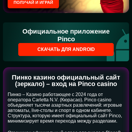
ПОЛУЧАЙ И ИГРАЙ
Официальное приложение
Pinco
СКАЧАТЬ ДЛЯ ANDROID
Пинко казино официальный сайт
(зеркало) – вход на Pinco casino
Пинко – Казино работающее с 2024 года от
оператора Carletta N.V. (Кюрасао). Pinco casino
объединяет тысячи азартных развлечений: игровые
автоматы, live-столы и спорт в одном кабинете.
Структура, которую имеет официальный сайт Pinco,
минимизирует время перехода между разделами.