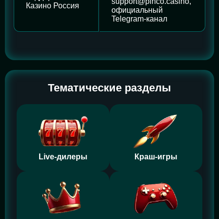
support@pinco.casino,
Казино Россия
официальный
Telegram-канал
Тематические разделы
Live-дилеры
Краш-игры