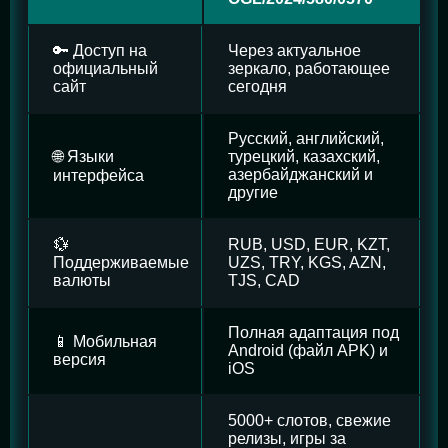
🔑 Доступ на
Через актуальное
официальный
зеркало, работающее
сайт
сегодня
Русский, английский,
🌐 Языки
турецкий, казахский,
азербайджанский и
интерфейса
другие
💱
RUB, USD, EUR, KZT,
Поддерживаемые
UZS, TRY, KGS, AZN,
валюты
TJS, CAD
Полная адаптация под
📱 Мобильная
Android (файл APK) и
версия
iOS
5000+ слотов, свежие
релизы, игры за