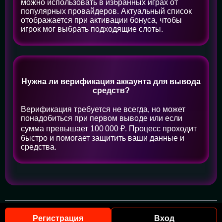
можно использовать в избранных играх от
популярных провайдеров. Актуальный список
отображается при активации бонуса, чтобы
игрок мог выбрать подходящие слоты.
Нужна ли верификация аккаунта для вывода
средств?
Верификация требуется не всегда, но может
понадобиться при первом выводе или если
сумма превышает 100 000 ₽. Процесс проходит
быстро и помогает защитить ваши данные и
средства.
2026 © Все права защищены | Пинко Казино
Регистрация
Вход