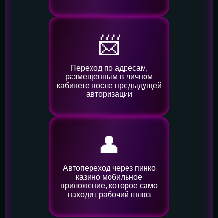
📨
Переход по адресам,
размещенным в личном
кабинете после предыдущей
авторизации
👤️
Автопереход через пинко
казино мобильное
приложение, которое само
находит рабочий шлюз