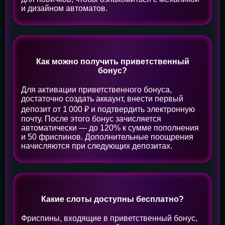
и дизайном автоматов.
Как можно получить приветственный
бонус?
Для активации приветственного бонуса,
достаточно создать аккаунт, внести первый
депозит от 1 000 ₽ и подтвердить электронную
почту. После этого бонус зачисляется
автоматически — до 120% к сумме пополнения
и 50 фриспинов. Дополнительные поощрения
начисляются при следующих депозитах.
Какие слоты доступны бесплатно?
Фриспины, входящие в приветственный бонус,