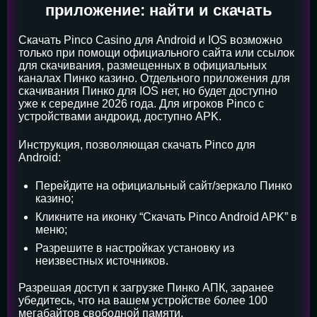
приложение: найти и скачать
Скачать Pinco Casino для Android и IOS возможно
только при помощи официального сайта или ссылок
для скачивания, размещенных в официальных
каналах Пинко казино. Отдельного приложения для
скачивания Пинко для IOS нет, но будет доступно
уже к середине 2026 года. Для игроков Pinco с
устройствами андроид, доступно APK.
Инструкция, позволяющая скачать Pinco для
Android:
Перейдите на официальный сайт/зеркало Пинко
казино;
Кликните на иконку “Скачать Pinco Android APK” в
меню;
Разрешите в настройках установку из
неизвестных источников.
Разрешая доступ к загрузке Пинко АПК, заранее
убедитесь, что на вашем устройстве более 100
мегабайтов свободной памяти.