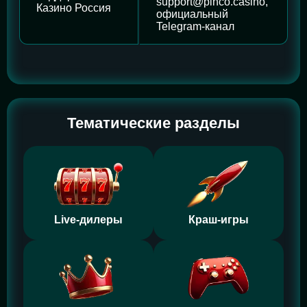
support@pinco.casino,
Казино Россия
официальный
Telegram-канал
Тематические разделы
Live-дилеры
Краш-игры