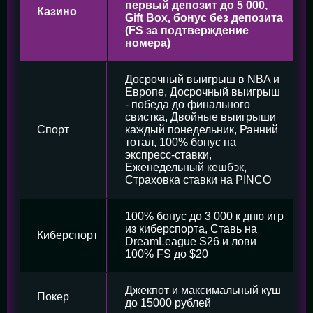
первый депозит до 5 000,
Казино
Gift Box, бонус без депозита
(FS за подтверждение
номера)
Досрочный выигрыш в NBA и
Европе, Досрочный выигрыш
- победа до финального
свистка, Двойные выигрыши
Спорт
каждый понедельник, Ранний
тотал, 100% бонус на
экспресс-ставки,
Еженедельный кешбэк,
Страховка ставки на PINCO
100% бонус до 3 000 к дню игр
из киберспорта, Ставь на
Киберспорт
DreamLeague S26 и лови
100% FS до $20
Джекпот и максимальный куш
Покер
до 15000 рублей