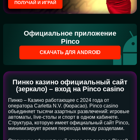
ПОЛУЧАЙ И ИГРАЙ
Официальное приложение
Pinco
СКАЧАТЬ ДЛЯ ANDROID
Пинко казино официальный сайт
(зеркало) – вход на Pinco casino
Пинко – Казино работающее с 2024 года от
оператора Carletta N.V. (Кюрасао). Pinco casino
объединяет тысячи азартных развлечений: игровые
автоматы, live-столы и спорт в одном кабинете.
Структура, которую имеет официальный сайт Pinco,
минимизирует время перехода между разделами.