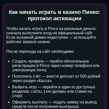
Как начать играть в казино Пинко:
протокол активации
Чтобы начать играть в Pinco на реальные деньги,
сначала выполните вход на официальный сайт.
Если основной домен недоступен — используйте
рабочее зеркало казино.
После перехода на сайт необходимо:
Создать профиль — пройти обязательную
регистрацию в Pinco через номер телефона или
электронную почту.
Пополнить счёт — внести депозит от 500 рублей
через раздел «Касса».
Выбрать игру — перейти в один из доступных
разделов: слоты, Live-дилеры или ставки на
спорт.
Оформить выплату — подать заявку на вывод
средств после получения выигрыша.