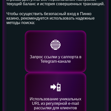
текущий баланс и история совершенных транзакций.
Чтобы осуществить безопасный вход в Пинко
казино, рекомендуется использовать надежные
методы поиска:
🔵
Запрос ссылки у саппорта в
Telegram-канале
📲
Использование уникальных
URL из регулярной e-mail
рассылки для клиентов