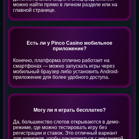
можно найти прямо в личном разделе или на
главной странице.
Есть ли у Pinco Casino мобильное
приложение?
Конечно, платформа отлично работает на
смартфонах — можно запускать игры через
мобильный браузер либо установить Android-
приложение для более удобного доступа.
Могу ли я играть бесплатно?
Да, большинство слотов открываются в демо-
режиме, где можно тестировать игру без
регистрации и ставок. Это отличный вариант
для новичков, чтобы ознакомиться с механикой