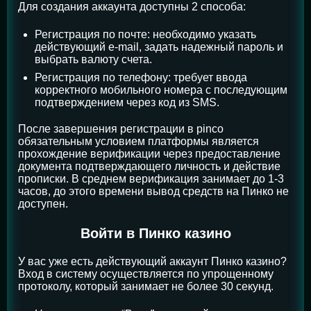
Для создания аккаунта доступны 2 способа:
Регистрация по почте: необходимо указать
действующий e-mail, задать надежный пароль и
выбрать валюту счета.
Регистрация по телефону: требует ввода
корректного мобильного номера с последующим
подтверждением через код из SMS.
После завершения регистрации в pinco
обязательным условием платформы является
прохождение верификации через предоставление
документа подтверждающего личность и действие
прописки. В среднем верификация занимает до 1-3
часов, до этого времени вывод средств на Пинко не
доступен.
Войти в Пинко казино
У вас уже есть действующий аккаунт Пинко казино?
Вход в систему осуществляется по упрощенному
протоколу, который занимает не более 30 секунд.