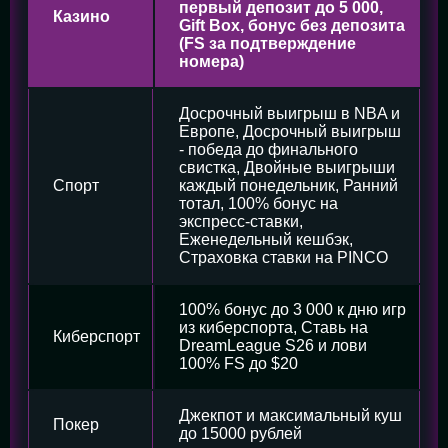
первый депозит до 5 000,
Казино
Gift Box, бонус без депозита
(FS за подтверждение
номера)
Досрочный выигрыш в NBA и
Европе, Досрочный выигрыш
- победа до финального
свистка, Двойные выигрыши
Спорт
каждый понедельник, Ранний
тотал, 100% бонус на
экспресс-ставки,
Еженедельный кешбэк,
Страховка ставки на PINCO
100% бонус до 3 000 к дню игр
из киберспорта, Ставь на
Киберспорт
DreamLeague S26 и лови
100% FS до $20
Джекпот и максимальный куш
Покер
до 15000 рублей