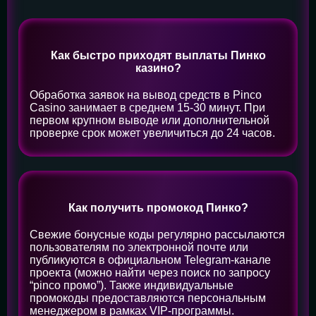
Как быстро приходят выплаты Пинко
казино?
Обработка заявок на вывод средств в Pinco
Casino занимает в среднем 15-30 минут. При
первом крупном выводе или дополнительной
проверке срок может увеличиться до 24 часов.
Как получить промокод Пинко?
Свежие бонусные коды регулярно рассылаются
пользователям по электронной почте или
публикуются в официальном Telegram-канале
проекта (можно найти через поиск по запросу
“pinco промо”). Также индивидуальные
промокоды предоставляются персональным
менеджером в рамках VIP-программы.