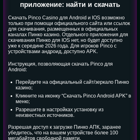
приложение: найти и скачать
Скачать Pinco Casino для Android и IOS возможно
только при помощи официального сайта или ссылок
для скачивания, размещенных в официальных
каналах Пинко казино. Отдельного приложения для
скачивания Пинко для IOS нет, но будет доступно
уже к середине 2026 года. Для игроков Pinco с
устройствами андроид, доступно APK.
Инструкция, позволяющая скачать Pinco для
Android:
Перейдите на официальный сайт/зеркало Пинко
казино;
Кликните на иконку “Скачать Pinco Android APK” в
меню;
Разрешите в настройках установку из
неизвестных источников.
Разрешая доступ к загрузке Пинко АПК, заранее
убедитесь, что на вашем устройстве более 100
мегабайтов свободной памяти.