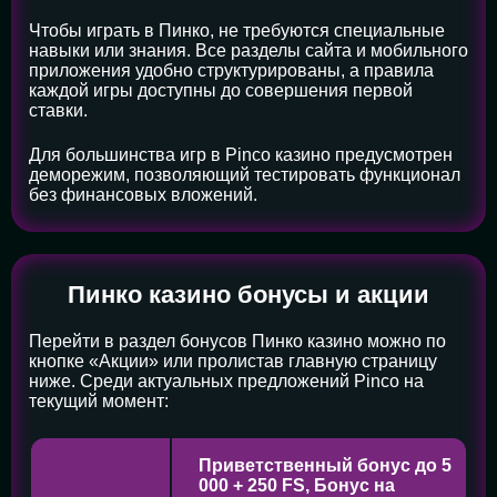
Чтобы играть в Пинко, не требуются специальные
навыки или знания. Все разделы сайта и мобильного
приложения удобно структурированы, а правила
каждой игры доступны до совершения первой
ставки.
Для большинства игр в Pinco казино предусмотрен
деморежим, позволяющий тестировать функционал
без финансовых вложений.
Пинко казино бонусы и акции
Перейти в раздел бонусов Пинко казино можно по
кнопке «Акции» или пролистав главную страницу
ниже. Среди актуальных предложений Pinco на
текущий момент:
Приветственный бонус до 5
000 + 250 FS, Бонус на