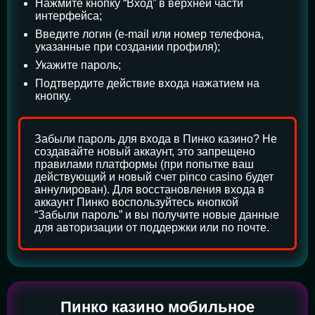
Нажмите кнопку “Вход” в верхней части
интерфейса;
Введите логин (e-mail или номер телефона,
указанные при создании профиля);
Укажите пароль;
Подтвердите действие входа нажатием на
кнопку.
Забыли пароль для входа в Пинко казино? Не
создавайте новый аккаунт, это запрещено
правилами платформы (при попытке ваш
действующий и новый счет pinco casino будет
аннулирован). Для восстановления входа в
аккаунт Пинко воспользуйтесь кнопкой
“Забыли пароль” и вы получите новые данные
для авторизации от поддержки или по почте.
Пинко казино мобильное