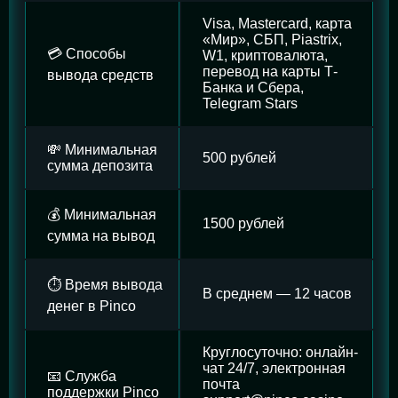
Visa, Mastercard, карта
«Мир», СБП, Piastrix,
💳 Способы
W1, криптовалюта,
перевод на карты Т-
вывода средств
Банка и Сбера,
Telegram Stars
💸 Минимальная
500 рублей
сумма депозита
💰 Минимальная
1500 рублей
сумма на вывод
⏱️ Время вывода
В среднем — 12 часов
денег в Pinco
Круглосуточно: онлайн-
чат 24/7, электронная
📧 Служба
почта
поддержки Pinco