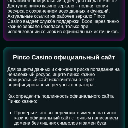
Ограничен официальный адрес для входа в Pinco?
Доступно пинко казино зеркало – полная копия
ресурса с сохранением всех данных и функций.
Актуальные ссылки на рабочее зеркало Pinco
Casino выдает служба поддержки. Вход через пинко
казино зеркало безопасен, только при
использовании ссылок из официальных источников.
Pinco Casino официальный сайт
Для защиты данных и снижения риска попадания на
ненадежный ресурс, ищите пинко казино
официальный сайт исключительно через
верифицированные ресурсы оператора.
Как определить подлинность официального сайта
Пинко казино:
Проверьте, что вы переходите именно на пинко
казино официальный сайт с точным написанием
домена без лишних символов и замен букв.