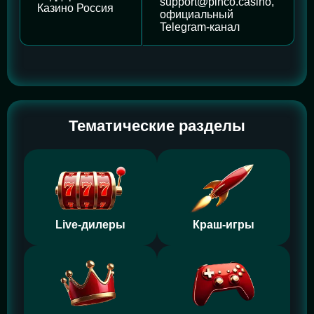
support@pinco.casino,
Казино Россия
официальный
Telegram-канал
Тематические разделы
Live-дилеры
Краш-игры