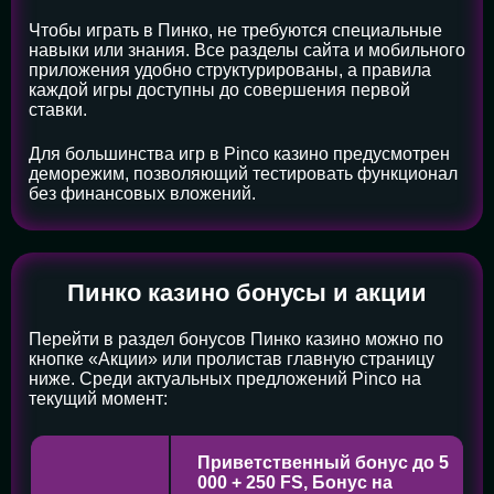
Чтобы играть в Пинко, не требуются специальные
навыки или знания. Все разделы сайта и мобильного
приложения удобно структурированы, а правила
каждой игры доступны до совершения первой
ставки.
Для большинства игр в Pinco казино предусмотрен
деморежим, позволяющий тестировать функционал
без финансовых вложений.
Пинко казино бонусы и акции
Перейти в раздел бонусов Пинко казино можно по
кнопке «Акции» или пролистав главную страницу
ниже. Среди актуальных предложений Pinco на
текущий момент:
Приветственный бонус до 5
000 + 250 FS, Бонус на