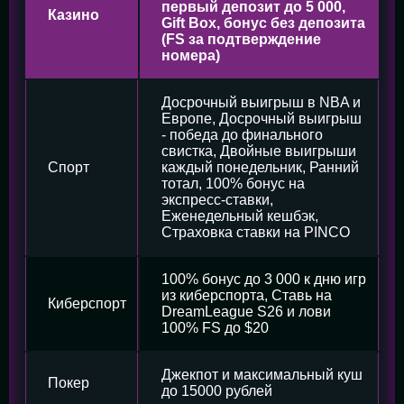
первый депозит до 5 000,
Казино
Gift Box, бонус без депозита
(FS за подтверждение
номера)
Досрочный выигрыш в NBA и
Европе, Досрочный выигрыш
- победа до финального
свистка, Двойные выигрыши
Спорт
каждый понедельник, Ранний
тотал, 100% бонус на
экспресс-ставки,
Еженедельный кешбэк,
Страховка ставки на PINCO
100% бонус до 3 000 к дню игр
из киберспорта, Ставь на
Киберспорт
DreamLeague S26 и лови
100% FS до $20
Джекпот и максимальный куш
Покер
до 15000 рублей