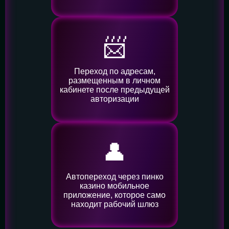
📨
Переход по адресам,
размещенным в личном
кабинете после предыдущей
авторизации
👤️
Автопереход через пинко
казино мобильное
приложение, которое само
находит рабочий шлюз