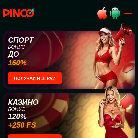
СПОРТ
БОНУС
ДО
160%
ПОЛУЧАЙ И ИГРАЙ
КАЗИНО
БОНУС
120%
+250 FS