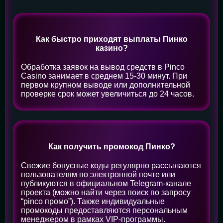
Как быстро приходят выплаты Пинко
казино?
Обработка заявок на вывод средств в Pinco
Casino занимает в среднем 15-30 минут. При
первом крупном выводе или дополнительной
проверке срок может увеличиться до 24 часов.
Как получить промокод Пинко?
Свежие бонусные коды регулярно рассылаются
пользователям по электронной почте или
публикуются в официальном Telegram-канале
проекта (можно найти через поиск по запросу
“pinco промо”). Также индивидуальные
промокоды предоставляются персональным
менеджером в рамках VIP-программы.