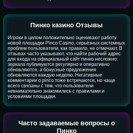
Пинко казино Отзывы
Игроки в целом положительно оценивают работу
новой площадки Pinco Casino, серьёзных системных
проблем пользователи, как правило, не отмечают. В
отзывах часто указывают, что найти рабочий адрес
для входа на официальный сайт пинко несложно:
зеркала публикуются регулярно и оперативно
обновляются, а бонусные предложения
обновляются каждую неделю. Негативные
комментарии о pinco тоже встречаются, но чаще
всего связаны с тем, что пользователи
невнимательно знакомились с правилами и
условиями площадки.
Часто задаваемые вопросы о
Пинко