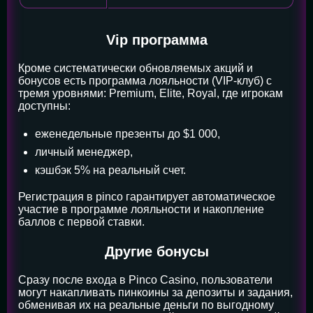
Vip программа
Кроме систематически обновляемых акций и
бонусов есть программа лояльности (VIP-клуб) с
тремя уровнями: Premium, Elite, Royal, где игрокам
доступны:
еженедельные презенты до $1 000,
личный менеджер,
кэшбэк 5% на реальный счет.
Регистрация в pinco гарантирует автоматическое
участие в программе лояльности и накопление
баллов с первой ставки.
Другие бонусы
Сразу после входа в Pinco Casino, пользователи
могут накапливать пинкоины за депозиты и задания,
обменивая их на реальные деньги по выгодному