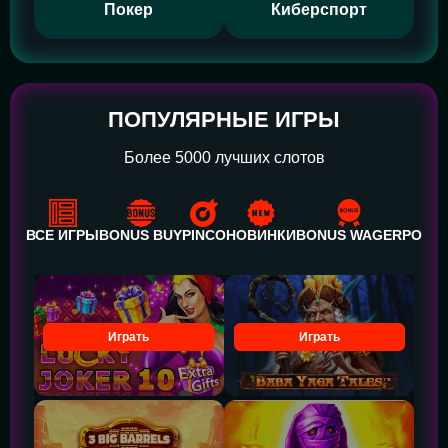
Покер
Киберспорт
ПОПУЛЯРНЫЕ ИГРЫ
Более 5000 лучших слотов
ВСЕ ИГРЫ
BONUS BUY
PINCO
НОВИНКИ
BONUS WAGER
POWE
Играть
Играть