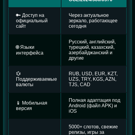
🔑 Доступ на
Через актуальное
официальный
зеркало, работающее
сайт
сегодня
Русский, английский,
🌐 Языки
турецкий, казахский,
азербайджанский и
интерфейса
другие
💱
RUB, USD, EUR, KZT,
Поддерживаемые
UZS, TRY, KGS, AZN,
валюты
TJS, CAD
Полная адаптация под
📱 Мобильная
Android (файл APK) и
версия
iOS
5000+ слотов, свежие
релизы, игры за