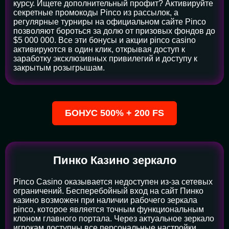
курсу. Ищете дополнительный профит? Активируйте
секретные промокоды Pinco из рассылок, а
регулярные турниры на официальном сайте Pinco
позволяют бороться за долю от призовых фондов до
$5 000 000. Все эти бонусы и акции pinco casino
активируются в один клик, открывая доступ к
заработку эксклюзивных привилегий и доступу к
закрытым розыгрышам.
БОНУС 500% + 200 FS
Пинко Казино зеркало
Pinco Casino оказывается недоступен из-за сетевых
ограничений. Бесперебойный вход на сайт Пинко
казино возможен при наличии рабочего зеркала
pinco, которое является точным функциональным
клоном главного портала. Через актуальное зеркало
игрокам доступны все персональные настройки,