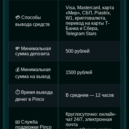
Visa, Mastercard, карта
«Мир», СБП, Piastrix,
💳 Способы
W1, криптовалюта,
перевод на карты Т-
вывода средств
Банка и Сбера,
Telegram Stars
💸 Минимальная
500 рублей
сумма депозита
💰 Минимальная
1500 рублей
сумма на вывод
⏱️ Время вывода
В среднем — 12 часов
денег в Pinco
Круглосуточно: онлайн-
чат 24/7, электронная
📧 Служба
почта
поддержки Pinco