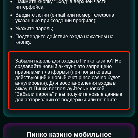
Нажмите кнопку “Вход” в верхней части
интерфейса;
Введите логин (e-mail или номер телефона,
указанные при создании профиля);
Укажите пароль;
Подтвердите действие входа нажатием на
кнопку.
Забыли пароль для входа в Пинко казино? Не
создавайте новый аккаунт, это запрещено
правилами платформы (при попытке ваш
действующий и новый счет pinco casino будет
аннулирован). Для восстановления входа в
аккаунт Пинко воспользуйтесь кнопкой
“Забыли пароль” и вы получите новые данные
для авторизации от поддержки или по почте.
Пинко казино мобильное