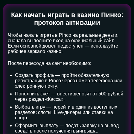
Как начать играть в казино Пинко:
протокол активации
Чтобы начать играть в Pinco на реальные деньги,
сначала выполните вход на официальный сайт.
Если основной домен недоступен — используйте
рабочее зеркало казино.
После перехода на сайт необходимо:
Создать профиль — пройти обязательную
регистрацию в Pinco через номер телефона или
электронную почту.
Пополнить счёт — внести депозит от 500 рублей
через раздел «Касса».
Выбрать игру — перейти в один из доступных
разделов: слоты, Live-дилеры или ставки на
спорт.
Оформить выплату — подать заявку на вывод
средств после получения выигрыша.