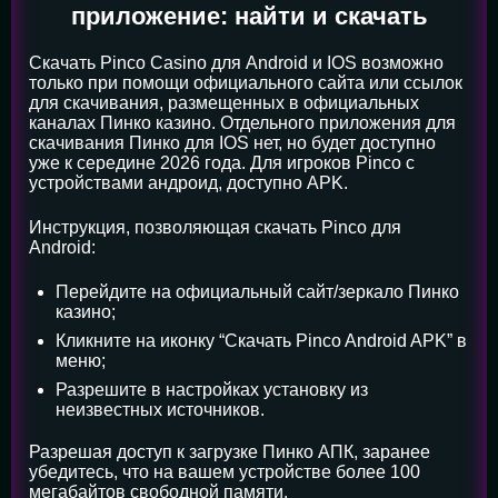
приложение: найти и скачать
Скачать Pinco Casino для Android и IOS возможно
только при помощи официального сайта или ссылок
для скачивания, размещенных в официальных
каналах Пинко казино. Отдельного приложения для
скачивания Пинко для IOS нет, но будет доступно
уже к середине 2026 года. Для игроков Pinco с
устройствами андроид, доступно APK.
Инструкция, позволяющая скачать Pinco для
Android:
Перейдите на официальный сайт/зеркало Пинко
казино;
Кликните на иконку “Скачать Pinco Android APK” в
меню;
Разрешите в настройках установку из
неизвестных источников.
Разрешая доступ к загрузке Пинко АПК, заранее
убедитесь, что на вашем устройстве более 100
мегабайтов свободной памяти.