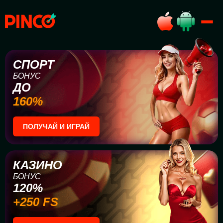
СПОРТ
БОНУС
ДО
160%
ПОЛУЧАЙ И ИГРАЙ
КАЗИНО
БОНУС
120%
+250 FS