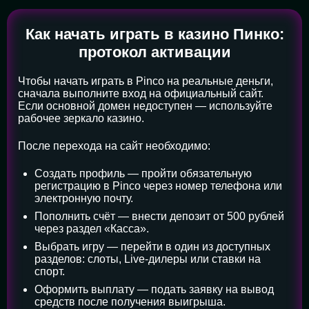
Как начать играть в казино Пинко:
протокол активации
Чтобы начать играть в Pinco на реальные деньги,
сначала выполните вход на официальный сайт.
Если основной домен недоступен — используйте
рабочее зеркало казино.
После перехода на сайт необходимо:
Создать профиль — пройти обязательную
регистрацию в Pinco через номер телефона или
электронную почту.
Пополнить счёт — внести депозит от 500 рублей
через раздел «Касса».
Выбрать игру — перейти в один из доступных
разделов: слоты, Live-дилеры или ставки на
спорт.
Оформить выплату — подать заявку на вывод
средств после получения выигрыша.