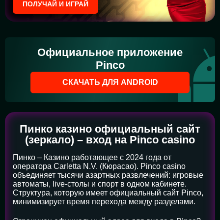
ПОЛУЧАЙ И ИГРАЙ
Официальное приложение
Pinco
СКАЧАТЬ ДЛЯ ANDROID
Пинко казино официальный сайт
(зеркало) – вход на Pinco casino
Пинко – Казино работающее с 2024 года от
оператора Carletta N.V. (Кюрасао). Pinco casino
объединяет тысячи азартных развлечений: игровые
автоматы, live-столы и спорт в одном кабинете.
Структура, которую имеет официальный сайт Pinco,
минимизирует время перехода между разделами.