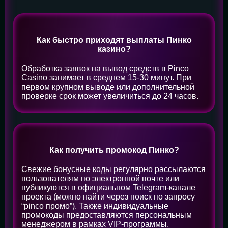
Как быстро приходят выплаты Пинко
казино?
Обработка заявок на вывод средств в Pinco
Casino занимает в среднем 15-30 минут. При
первом крупном выводе или дополнительной
проверке срок может увеличиться до 24 часов.
Как получить промокод Пинко?
Свежие бонусные коды регулярно рассылаются
пользователям по электронной почте или
публикуются в официальном Telegram-канале
проекта (можно найти через поиск по запросу
“pinco промо”). Также индивидуальные
промокоды предоставляются персональным
менеджером в рамках VIP-программы.