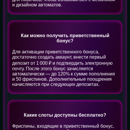
и дизайном автоматов.
Как можно получить приветственный
бонус?
Для активации приветственного бонуса,
достаточно создать аккаунт, внести первый
депозит от 1 000 ₽ и подтвердить электронную
почту. После этого бонус зачисляется
автоматически — до 120% к сумме пополнения
и 50 фриспинов. Дополнительные поощрения
начисляются при следующих депозитах.
Какие слоты доступны бесплатно?
Фриспины, входящие в приветственный бонус,