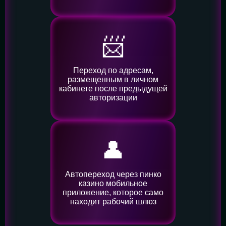
📨
Переход по адресам,
размещенным в личном
кабинете после предыдущей
авторизации
👤️
Автопереход через пинко
казино мобильное
приложение, которое само
находит рабочий шлюз