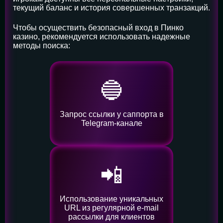
текущий баланс и история совершенных транзакций.
Чтобы осуществить безопасный вход в Пинко
казино, рекомендуется использовать надежные
методы поиска:
🔵
Запрос ссылки у саппорта в
Telegram-канале
📲
Использование уникальных
URL из регулярной e-mail
рассылки для клиентов