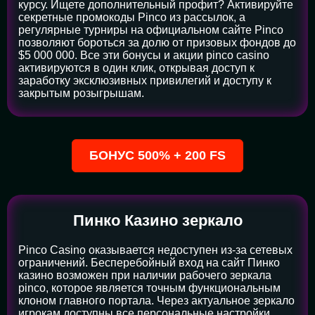
курсу. Ищете дополнительный профит? Активируйте
секретные промокоды Pinco из рассылок, а
регулярные турниры на официальном сайте Pinco
позволяют бороться за долю от призовых фондов до
$5 000 000. Все эти бонусы и акции pinco casino
активируются в один клик, открывая доступ к
заработку эксклюзивных привилегий и доступу к
закрытым розыгрышам.
БОНУС 500% + 200 FS
Пинко Казино зеркало
Pinco Casino оказывается недоступен из-за сетевых
ограничений. Бесперебойный вход на сайт Пинко
казино возможен при наличии рабочего зеркала
pinco, которое является точным функциональным
клоном главного портала. Через актуальное зеркало
игрокам доступны все персональные настройки,