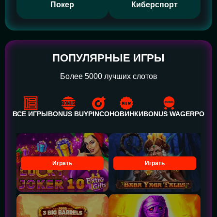
Покер
Киберспорт
ПОПУЛЯРНЫЕ ИГРЫ
Более 5000 лучших слотов
ВСЕ ИГРЫ
BONUS BUY
PINCO
НОВИНКИ
BONUS WAGER
POWE
Играть
Играть