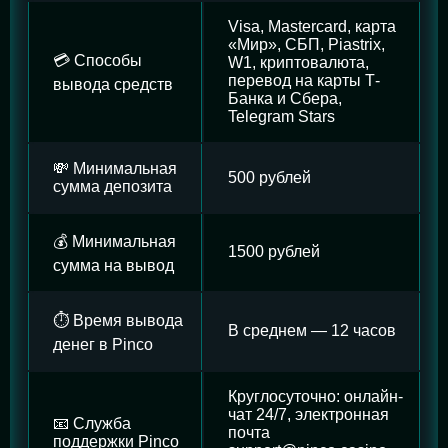
Visa, Mastercard, карта
«Мир», СБП, Piastrix,
💳 Способы
W1, криптовалюта,
перевод на карты Т-
вывода средств
Банка и Сбера,
Telegram Stars
💸 Минимальная
500 рублей
сумма депозита
💰 Минимальная
1500 рублей
сумма на вывод
⏱️ Время вывода
В среднем — 12 часов
денег в Pinco
Круглосуточно: онлайн-
чат 24/7, электронная
📧 Служба
почта
поддержки Pinco