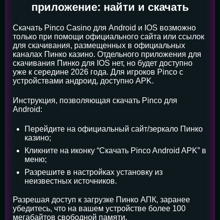
приложение: найти и скачать
Скачать Pinco Casino для Android и IOS возможно
только при помощи официального сайта или ссылок
для скачивания, размещенных в официальных
каналах Пинко казино. Отдельного приложения для
скачивания Пинко для IOS нет, но будет доступно
уже к середине 2026 года. Для игроков Pinco с
устройствами андроид, доступно APK.
Инструкция, позволяющая скачать Pinco для
Android:
Перейдите на официальный сайт/зеркало Пинко
казино;
Кликните на иконку “Скачать Pinco Android APK” в
меню;
Разрешите в настройках установку из
неизвестных источников.
Разрешая доступ к загрузке Пинко АПК, заранее
убедитесь, что на вашем устройстве более 100
мегабайтов свободной памяти.