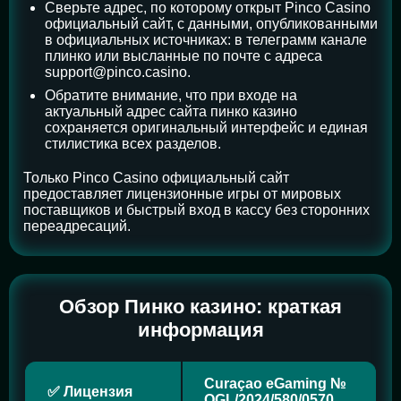
Сверьте адрес, по которому открыт Pinco Casino
официальный сайт, с данными, опубликованными
в официальных источниках: в телеграмм канале
плинко или высланные по почте с адреса
support@pinco.casino.
Обратите внимание, что при входе на
актуальный адрес сайта пинко казино
сохраняется оригинальный интерфейс и единая
стилистика всех разделов.
Только Pinco Casino официальный сайт
предоставляет лицензионные игры от мировых
поставщиков и быстрый вход в кассу без сторонних
переадресаций.
Обзор Пинко казино: краткая
информация
Curaçao eGaming №
✅ Лицензия
OGL/2024/580/0570