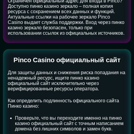
Ограничен официальный адрес для входа в Pinco?
Доступно пинко казино зеркало – полная копия
ресурса с сохранением всех данных и функций.
Актуальные ссылки на рабочее зеркало Pinco
Casino выдает служба поддержки. Вход через пинко
казино зеркало безопасен, только при
использовании ссылок из официальных источников.
Pinco Casino официальный сайт
Для защиты данных и снижения риска попадания на
ненадежный ресурс, ищите пинко казино
официальный сайт исключительно через
верифицированные ресурсы оператора.
Как определить подлинность официального сайта
Пинко казино:
Проверьте, что вы переходите именно на пинко
казино официальный сайт с точным написанием
домена без лишних символов и замен букв.