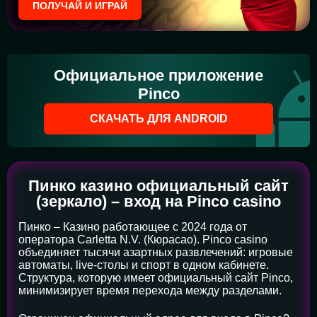
ПОЛУЧАЙ И ИГРАЙ
Официальное приложение
Pinco
СКАЧАТЬ ДЛЯ ANDROID
Пинко казино официальный сайт
(зеркало) – вход на Pinco casino
Пинко – Казино работающее с 2024 года от
оператора Carletta N.V. (Кюрасао). Pinco casino
объединяет тысячи азартных развлечений: игровые
автоматы, live-столы и спорт в одном кабинете.
Структура, которую имеет официальный сайт Pinco,
минимизирует время перехода между разделами.