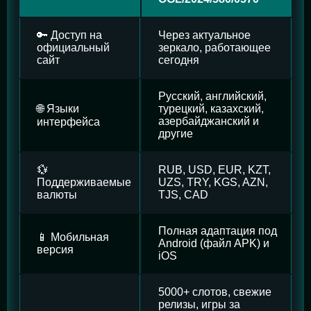
🔑 Доступ на
Через актуальное
официальный
зеркало, работающее
сайт
сегодня
Русский, английский,
🌐 Языки
турецкий, казахский,
азербайджанский и
интерфейса
другие
💱
RUB, USD, EUR, KZT,
Поддерживаемые
UZS, TRY, KGS, AZN,
валюты
TJS, CAD
Полная адаптация под
📱 Мобильная
Android (файл APK) и
версия
iOS
5000+ слотов, свежие
релизы, игры за