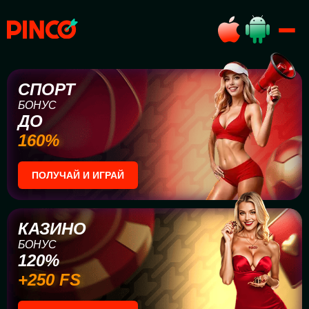
СПОРТ
БОНУС
ДО
160%
ПОЛУЧАЙ И ИГРАЙ
КАЗИНО
БОНУС
120%
+250 FS