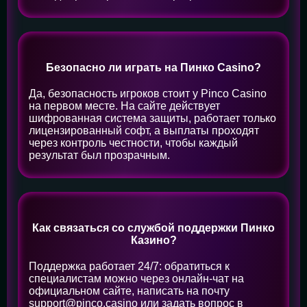
Безопасно ли играть на Пинко Casino?
Да, безопасность игроков стоит у Pinco Casino
на первом месте. На сайте действует
шифрованная система защиты, работает только
лицензированный софт, а выплаты проходят
через контроль честности, чтобы каждый
результат был прозрачным.
Как связаться со службой поддержки Пинко
Казино?
Поддержка работает 24/7: обратиться к
специалистам можно через онлайн-чат на
официальном сайте, написать на почту
support@pinco.casino или задать вопрос в