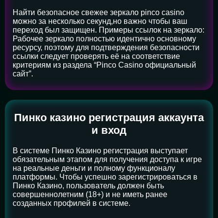
Найти безопасное свежее зеркало pinco casino
можно за несколько секунд,но важно чтобы ваш
переход был защищен. Примеры ссылок на зеркало:
Рабочее зеркало полностью идентично основному
ресурсу, поэтому для подтверждения безопасности
ссылки следует проверять её на соответствие
критериям из раздела “Pinco Casino официальный
сайт”.
Пинко казино регистрация аккаунта
и вход
В системе Пинко Казино регистрация выступает
обязательным этапом для получения доступа к игре
на реальные деньги и полному функционалу
платформы. Чтобы успешно зарегистрироваться в
Пинко Казино, пользователь должен быть
совершеннолетним (18+) и не иметь ранее
созданных профилей в системе.