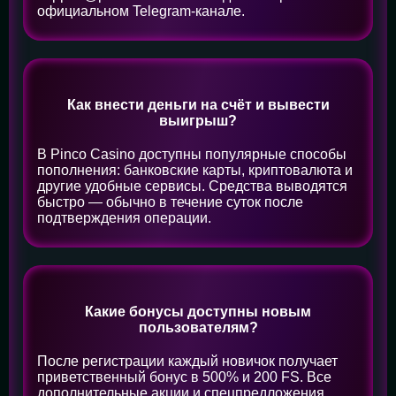
официальном Telegram-канале.
Как внести деньги на счёт и вывести
выигрыш?
В Pinco Casino доступны популярные способы
пополнения: банковские карты, криптовалюта и
другие удобные сервисы. Средства выводятся
быстро — обычно в течение суток после
подтверждения операции.
Какие бонусы доступны новым
пользователям?
После регистрации каждый новичок получает
приветственный бонус в 500% и 200 FS. Все
дополнительные акции и спецпредложения