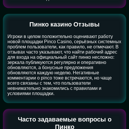
Пинко казино Отзывы
Игроки в целом положительно оценивают работу
новой площадки Pinco Casino, серьёзных системных
проблем пользователи, как правило, не отмечают. В
отзывах часто указывают, что найти рабочий адрес
для входа на официальный сайт пинко несложно:
зеркала публикуются регулярно и оперативно
обновляются, а бонусные предложения
обновляются каждую неделю. Негативные
комментарии о pinco тоже встречаются, но чаще
всего связаны с тем, что пользователи
невнимательно знакомились с правилами и
условиями площадки.
Часто задаваемые вопросы о
Пинко