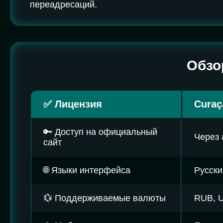
переадресаций.
Обзо
✅ Лицензия
Curaç
🔑 Доступ на официальный
Через 
сайт
🌐 Языки интерфейса
Русски
💱 Поддерживаемые валюты
RUB, U