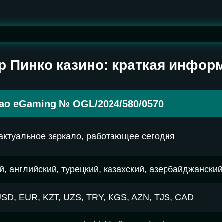
р Пинко казино: краткая инфор
ao eGaming № OGL/2024/580/0570
актуальное зеркало, работающее сегодня
й, английский, турецкий, казахский, азербайджанский
SD, EUR, KZT, UZS, TRY, KGS, AZN, TJS, CAD