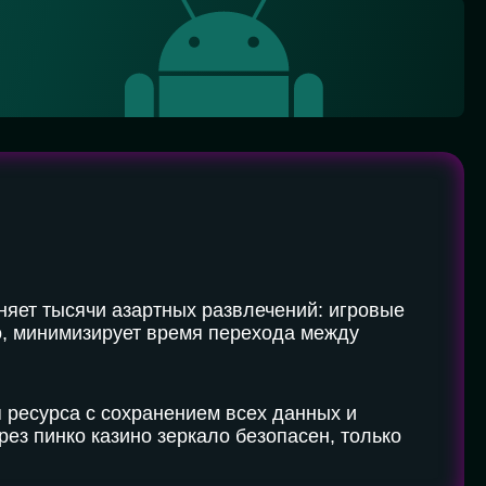
иняет тысячи азартных развлечений: игровые
co, минимизирует время перехода между
 ресурса с сохранением всех данных и
ез пинко казино зеркало безопасен, только