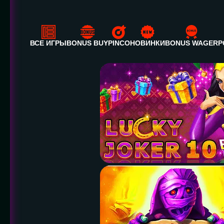
ВСЕ ИГРЫ
BONUS BUY
PINCO
НОВИНКИ
BONUS WAGER
P