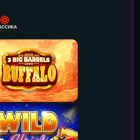
АССИКА