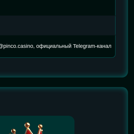
t@pinco.casino, официальный Telegram-канал