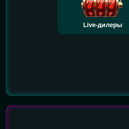
Live-дилеры