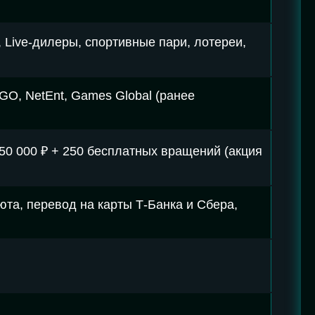
, Live-дилеры, спортивные пари, лотереи,
n GO, NetEnt, Games Global (ранее
0 000 ₽ + 250 бесплатных вращений (акция
люта, перевод на карты Т-Банка и Сбера,