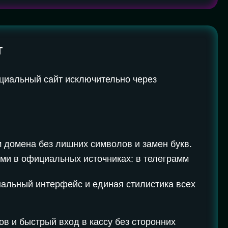
т
циальный сайт исключительно через
 домена без лишних символов и замен букв.
ыми в официальных источниках: в телеграмм
инальный интерфейс и единая стилистика всех
в и быстрый вход в кассу без сторонних