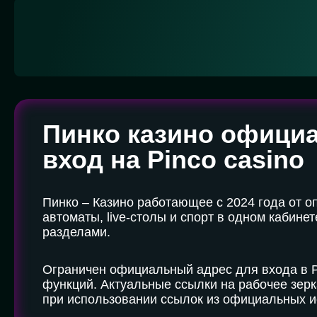
Пинко казино официа
вход на Pinco casino
Пинко – Казино работающее с 2024 года от оп
автоматы, live-столы и спорт в одном кабин
разделами.
Ограничен официальный адрес для входа в Pi
функций. Актуальные ссылки на рабочее зерк
при использовании ссылок из официальных и