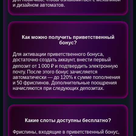
и дизайном автоматов.
Как можно получить приветственный
бонус?
Для активации приветственного бонуса,
достаточно создать аккаунт, внести первый
депозит от 1 000 ₽ и подтвердить электронную
почту. После этого бонус зачисляется
автоматически — до 120% к сумме пополнения
и 50 фриспинов. Дополнительные поощрения
начисляются при следующих депозитах.
Какие слоты доступны бесплатно?
Фриспины, входящие в приветственный бонус,