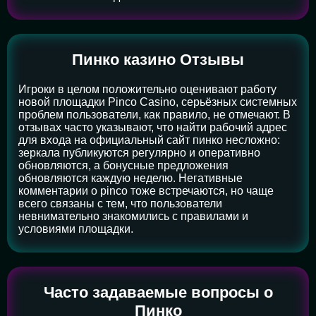
Пинко казино Отзывы
Игроки в целом положительно оценивают работу
новой площадки Pinco Casino, серьёзных системных
проблем пользователи, как правило, не отмечают. В
отзывах часто указывают, что найти рабочий адрес
для входа на официальный сайт пинко несложно:
зеркала публикуются регулярно и оперативно
обновляются, а бонусные предложения
обновляются каждую неделю. Негативные
комментарии о pinco тоже встречаются, но чаще
всего связаны с тем, что пользователи
невнимательно знакомились с правилами и
условиями площадки.
Часто задаваемые вопросы о
Пинко