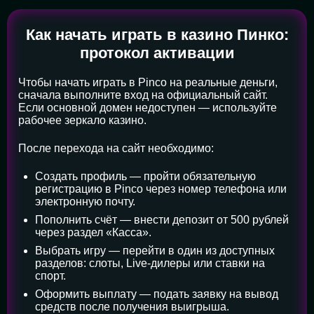
Как начать играть в казино Пинко:
протокол активации
Чтобы начать играть в Pinco на реальные деньги,
сначала выполните вход на официальный сайт.
Если основной домен недоступен — используйте
рабочее зеркало казино.
После перехода на сайт необходимо:
Создать профиль — пройти обязательную
регистрацию в Pinco через номер телефона или
электронную почту.
Пополнить счёт — внести депозит от 500 рублей
через раздел «Касса».
Выбрать игру — перейти в один из доступных
разделов: слоты, Live-дилеры или ставки на
спорт.
Оформить выплату — подать заявку на вывод
средств после получения выигрыша.