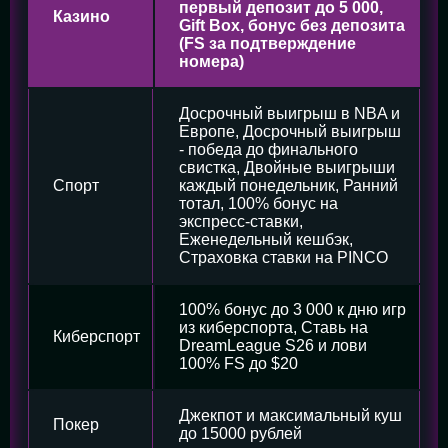
первый депозит до 5 000,
Казино
Gift Box, бонус без депозита
(FS за подтверждение
номера)
Досрочный выигрыш в NBA и
Европе, Досрочный выигрыш
- победа до финального
свистка, Двойные выигрыши
Спорт
каждый понедельник, Ранний
тотал, 100% бонус на
экспресс-ставки,
Еженедельный кешбэк,
Страховка ставки на PINCO
100% бонус до 3 000 к дню игр
из киберспорта, Ставь на
Киберспорт
DreamLeague S26 и лови
100% FS до $20
Джекпот и максимальный куш
Покер
до 15000 рублей