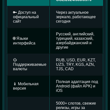
🔑 Доступ на
Через актуальное
официальный
зеркало, работающее
сайт
сегодня
Русский, английский,
🌐 Языки
турецкий, казахский,
азербайджанский и
интерфейса
другие
💱
RUB, USD, EUR, KZT,
Поддерживаемые
UZS, TRY, KGS, AZN,
валюты
TJS, CAD
Полная адаптация под
📱 Мобильная
Android (файл APK) и
версия
iOS
5000+ слотов, свежие
релизы, игры за