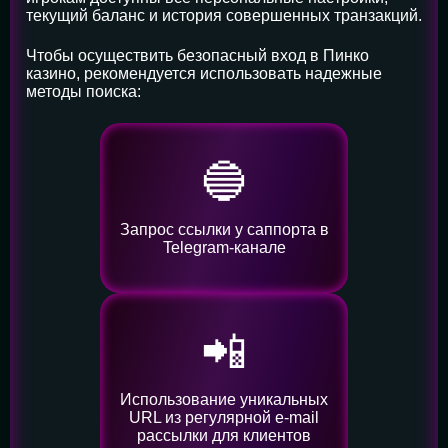
текущий баланс и история совершенных транзакций.
Чтобы осуществить безопасный вход в Пинко
казино, рекомендуется использовать надежные
методы поиска:
🔵
Запрос ссылки у саппорта в
Telegram-канале
📲
Использование уникальных
URL из регулярной e-mail
рассылки для клиентов