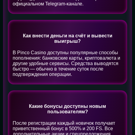
официальном Telegram-канале.
Как внести деньги на счёт и вывести
выигрыш?
В Pinco Casino доступны популярные способы
пополнения: банковские карты, криптовалюта и
другие удобные сервисы. Средства выводятся
быстро — обычно в течение суток после
подтверждения операции.
Какие бонусы доступны новым
пользователям?
После регистрации каждый новичок получает
приветственный бонус в 500% и 200 FS. Все
дополнительные акции и спецпредложения