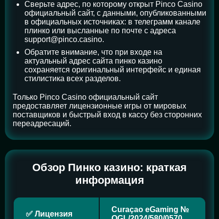
Сверьте адрес, по которому открыт Pinco Casino
официальный сайт, с данными, опубликованными
в официальных источниках: в телеграмм канале
плинко или высланные по почте с адреса
support@pinco.casino.
Обратите внимание, что при входе на
актуальный адрес сайта пинко казино
сохраняется оригинальный интерфейс и единая
стилистика всех разделов.
Только Pinco Casino официальный сайт
предоставляет лицензионные игры от мировых
поставщиков и быстрый вход в кассу без сторонних
переадресаций.
Обзор Пинко казино: краткая
информация
Curaçao eGaming №
✅ Лицензия
OGL/2024/580/0570