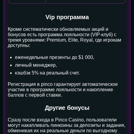
Vip программа
Кроме систематически обновляемых акций и
бонусов есть программа лояльности (VIP-клуб) с
тремя уровнями: Premium, Elite, Royal, где игрокам
доступны:
еженедельные презенты до $1 000,
личный менеджер,
кэшбэк 5% на реальный счет.
Регистрация в pinco гарантирует автоматическое
участие в программе лояльности и накопление
баллов с первой ставки.
Другие бонусы
Сразу после входа в Pinco Casino, пользователи
могут накапливать пинкоины за депозиты и задания,
обменивая их на реальные деньги по выгодному