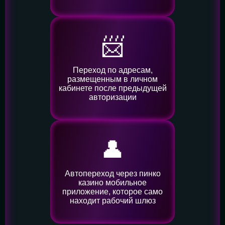
📨
Переход по адресам,
размещенным в личном
кабинете после предыдущей
авторизации
👤️
Автопереход через пинко
казино мобильное
приложение, которое само
находит рабочий шлюз