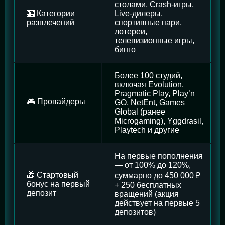
столами, Crash-игры,
🎰 Категории
Live-дилеры,
развлечений
спортивные пари,
лотереи,
телевизионные игры,
бинго
Более 100 студий,
включая Evolution,
Pragmatic Play, Play’n
🎮 Провайдеры
GO, NetEnt, Games
Global (ранее
Microgaming), Yggdrasil,
Playtech и другие
На первые пополнения
— от 100% до 120%,
🎁 Стартовый
суммарно до 450 000 ₽
бонус на первый
+ 250 бесплатных
депозит
вращений (акция
действует на первые 5
депозитов)