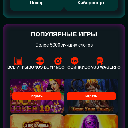
Покер
Киберспорт
ПОПУЛЯРНЫЕ ИГРЫ
Более 5000 лучших слотов
ВСЕ ИГРЫ
BONUS BUY
PINCO
НОВИНКИ
BONUS WAGER
POWE
Играть
Играть