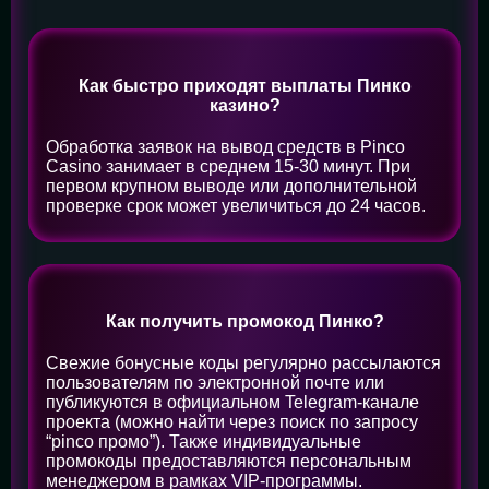
Как быстро приходят выплаты Пинко
казино?
Обработка заявок на вывод средств в Pinco
Casino занимает в среднем 15-30 минут. При
первом крупном выводе или дополнительной
проверке срок может увеличиться до 24 часов.
Как получить промокод Пинко?
Свежие бонусные коды регулярно рассылаются
пользователям по электронной почте или
публикуются в официальном Telegram-канале
проекта (можно найти через поиск по запросу
“pinco промо”). Также индивидуальные
промокоды предоставляются персональным
менеджером в рамках VIP-программы.