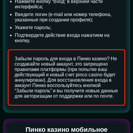
Нажмите кнопку “Вход” в верхней части
интерфейса;
Введите логин (e-mail или номер телефона,
указанные при создании профиля);
Укажите пароль;
Подтвердите действие входа нажатием на
кнопку.
Забыли пароль для входа в Пинко казино? Не
создавайте новый аккаунт, это запрещено
правилами платформы (при попытке ваш
действующий и новый счет pinco casino будет
аннулирован). Для восстановления входа в
аккаунт Пинко воспользуйтесь кнопкой
“Забыли пароль” и вы получите новые данные
для авторизации от поддержки или по почте.
Пинко казино мобильное