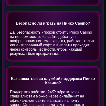
Безопасно ли играть на Пинко Casino?
Да, безопасность игроков стоит у Pinco Casino
на первом месте. На сайте действует
шифрованная система защиты, работает только
лицензированный софт, а выплаты проходят
через контроль честности, чтобы каждый
результат был прозрачным.
Как связаться со службой поддержки Пинко
Казино?
Поддержка работает 24/7: обратиться к
специалистам можно через онлайн-чат на
официальном сайте, написать на почту
support@pinco.casino или задать вопрос в