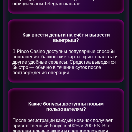
официальном Telegram-канале.
Как внести деньги на счёт и вывести
выигрыш?
В Pinco Casino доступны популярные способы
пополнения: банковские карты, криптовалюта и
другие удобные сервисы. Средства выводятся
быстро — обычно в течение суток после
подтверждения операции.
Какие бонусы доступны новым
пользователям?
После регистрации каждый новичок получает
приветственный бонус в 500% и 200 FS. Все
дополнительные акции и спецпредложения