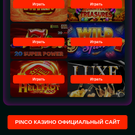
Играть
Играть
Играть
Играть
Играть
Играть
PINCO КАЗИНО ОФИЦИАЛЬНЫЙ САЙТ