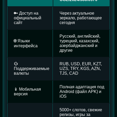
🔑 Доступ на
Через актуальное
официальный
зеркало, работающее
сайт
сегодня
Русский, английский,
🌐 Языки
турецкий, казахский,
азербайджанский и
интерфейса
другие
💱
RUB, USD, EUR, KZT,
Поддерживаемые
UZS, TRY, KGS, AZN,
валюты
TJS, CAD
Полная адаптация под
📱 Мобильная
Android (файл APK) и
версия
iOS
5000+ слотов, свежие
релизы, игры за