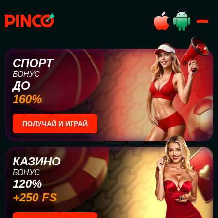
СПОРТ
БОНУС
ДО
160%
ПОЛУЧАЙ И ИГРАЙ
КАЗИНО
БОНУС
120%
+250 FS