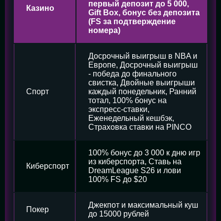
первый депозит до 5 000,
Казино
Gift Box, бонус без депозита
(FS за подтверждение
номера)
Досрочный выигрыш в NBA и
Европе, Досрочный выигрыш
- победа до финального
свистка, Двойные выигрыши
Спорт
каждый понедельник, Ранний
тотал, 100% бонус на
экспресс-ставки,
Еженедельный кешбэк,
Страховка ставки на PINCO
100% бонус до 3 000 к дню игр
из киберспорта, Ставь на
Киберспорт
DreamLeague S26 и лови
100% FS до $20
Джекпот и максимальный куш
Покер
до 15000 рублей