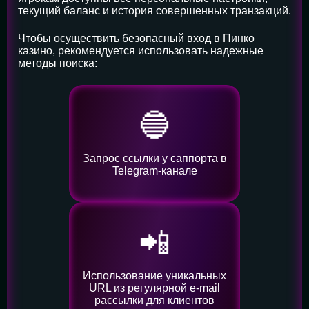
текущий баланс и история совершенных транзакций.
Чтобы осуществить безопасный вход в Пинко
казино, рекомендуется использовать надежные
методы поиска:
🔵
Запрос ссылки у саппорта в
Telegram-канале
📲
Использование уникальных
URL из регулярной e-mail
рассылки для клиентов