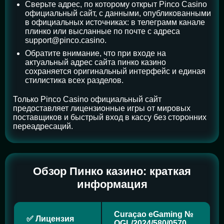
Сверьте адрес, по которому открыт Pinco Casino
официальный сайт, с данными, опубликованными
в официальных источниках: в телеграмм канале
плинко или высланные по почте с адреса
support@pinco.casino.
Обратите внимание, что при входе на
актуальный адрес сайта пинко казино
сохраняется оригинальный интерфейс и единая
стилистика всех разделов.
Только Pinco Casino официальный сайт
предоставляет лицензионные игры от мировых
поставщиков и быстрый вход в кассу без сторонних
переадресаций.
Обзор Пинко казино: краткая
информация
Curaçao eGaming №
✅ Лицензия
OGL/2024/580/0570