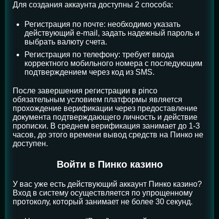
Для создания аккаунта доступны 2 способа:
Регистрация по почте: необходимо указать
действующий e-mail, задать надежный пароль и
выбрать валюту счета.
Регистрация по телефону: требует ввода
корректного мобильного номера с последующим
подтверждением через код из SMS.
После завершения регистрации в pinco
обязательным условием платформы является
прохождение верификации через предоставление
документа подтверждающего личность и действие
прописки. В среднем верификация занимает до 1-3
часов, до этого времени вывод средств на Пинко не
доступен.
Войти в Пинко казино
У вас уже есть действующий аккаунт Пинко казино?
Вход в систему осуществляется по упрощенному
протоколу, который занимает не более 30 секунд.