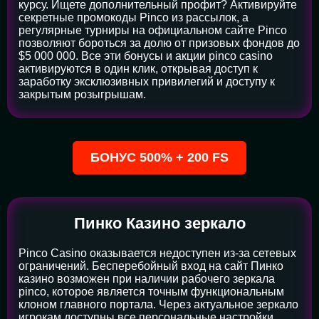
курсу. Ищете дополнительный профит? Активируйте
секретные промокоды Pinco из рассылок, а
регулярные турниры на официальном сайте Pinco
позволяют бороться за долю от призовых фондов до
$5 000 000. Все эти бонусы и акции pinco casino
активируются в один клик, открывая доступ к
заработку эксклюзивных привилегий и доступу к
закрытым розыгрышам.
БОНУС 500% + 200 FS
Пинко Казино зеркало
Pinco Casino оказывается недоступен из-за сетевых
ограничений. Бесперебойный вход на сайт Пинко
казино возможен при наличии рабочего зеркала
pinco, которое является точным функциональным
клоном главного портала. Через актуальное зеркало
игрокам доступны все персональные настройки,