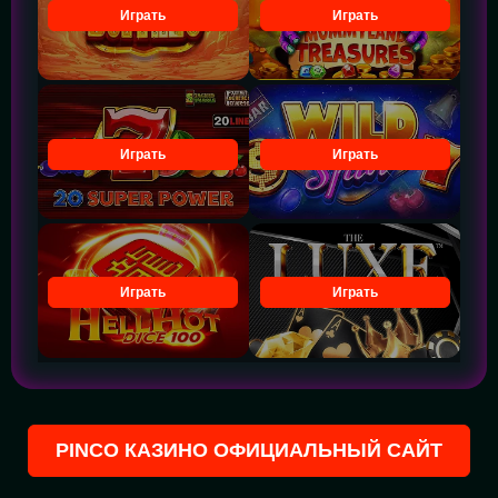
Играть
Играть
Играть
Играть
Играть
Играть
PINCO КАЗИНО ОФИЦИАЛЬНЫЙ САЙТ