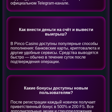
официальном Telegram-канале.
Как внести деньги на счёт и вывести
выигрыш?
В Pinco Casino доступны популярные способы
пополнения: банковские карты, криптовалюта и
другие удобные сервисы. Средства выводятся
быстро — обычно в течение суток после
подтверждения операции.
Какие бонусы доступны новым
пользователям?
После регистрации каждый новичок получает
приветственный бонус в 500% и 200 FS. Все
дополнительные акции и спецпредложения