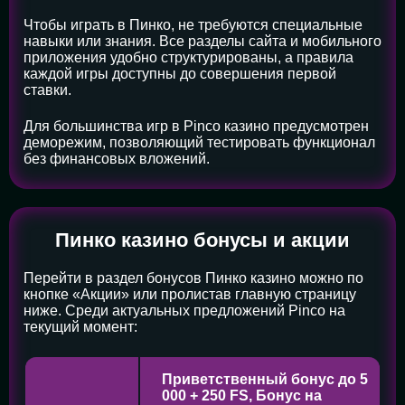
Чтобы играть в Пинко, не требуются специальные
навыки или знания. Все разделы сайта и мобильного
приложения удобно структурированы, а правила
каждой игры доступны до совершения первой
ставки.
Для большинства игр в Pinco казино предусмотрен
деморежим, позволяющий тестировать функционал
без финансовых вложений.
Пинко казино бонусы и акции
Перейти в раздел бонусов Пинко казино можно по
кнопке «Акции» или пролистав главную страницу
ниже. Среди актуальных предложений Pinco на
текущий момент:
Приветственный бонус до 5
000 + 250 FS, Бонус на