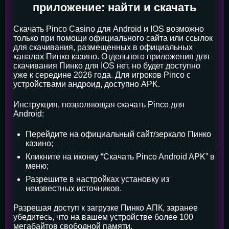
приложение: найти и скачать
Скачать Pinco Casino для Android и IOS возможно
только при помощи официального сайта или ссылок
для скачивания, размещенных в официальных
каналах Пинко казино. Отдельного приложения для
скачивания Пинко для IOS нет, но будет доступно
уже к середине 2026 года. Для игроков Pinco с
устройствами андроид, доступно APK.
Инструкция, позволяющая скачать Pinco для
Android:
Перейдите на официальный сайт/зеркало Пинко
казино;
Кликните на иконку “Скачать Pinco Android APK” в
меню;
Разрешите в настройках установку из
неизвестных источников.
Разрешая доступ к загрузке Пинко АПК, заранее
убедитесь, что на вашем устройстве более 100
мегабайтов свободной памяти.