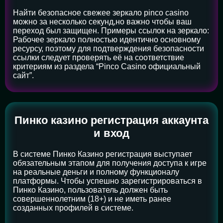
Найти безопасное свежее зеркало pinco casino
можно за несколько секунд,но важно чтобы ваш
переход был защищен. Примеры ссылок на зеркало:
Рабочее зеркало полностью идентично основному
ресурсу, поэтому для подтверждения безопасности
ссылки следует проверять её на соответствие
критериям из раздела “Pinco Casino официальный
сайт”.
Пинко казино регистрация аккаунта
и вход
В системе Пинко Казино регистрация выступает
обязательным этапом для получения доступа к игре
на реальные деньги и полному функционалу
платформы. Чтобы успешно зарегистрироваться в
Пинко Казино, пользователь должен быть
совершеннолетним (18+) и не иметь ранее
созданных профилей в системе.