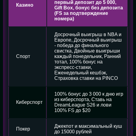
первый депозит до 5 000,
Казино
Gift Box, бонус без депозита
(FS за подтверждение
номера)
Досрочный выигрыш в NBA и
Европе, Досрочный выигрыш
- победа до финального
свистка, Двойные выигрыши
Спорт
каждый понедельник, Ранний
тотал, 100% бонус на
экспресс-ставки,
Еженедельный кешбэк,
Страховка ставки на PINCO
100% бонус до 3 000 к дню игр
из киберспорта, Ставь на
Киберспорт
DreamLeague S26 и лови
100% FS до $20
Джекпот и максимальный куш
Покер
до 15000 рублей