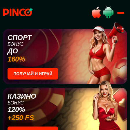
СПОРТ
БОНУС
ДО
160%
ПОЛУЧАЙ И ИГРАЙ
КАЗИНО
БОНУС
120%
+250 FS