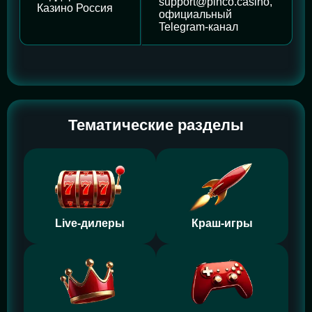
support@pinco.casino,
Казино Россия
официальный
Telegram-канал
Тематические разделы
Live-дилеры
Краш-игры