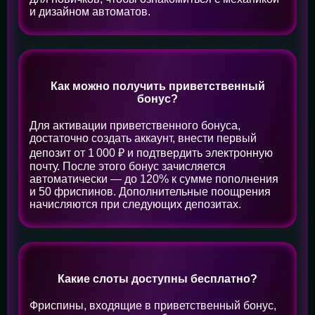
и дизайном автоматов.
Как можно получить приветственный
бонус?
Для активации приветственного бонуса,
достаточно создать аккаунт, внести первый
депозит от 1 000 ₽ и подтвердить электронную
почту. После этого бонус зачисляется
автоматически — до 120% к сумме пополнения
и 50 фриспинов. Дополнительные поощрения
начисляются при следующих депозитах.
Какие слоты доступны бесплатно?
Фриспины, входящие в приветственный бонус,