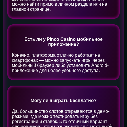
можно найти прямо в личном разделе или на
главной странице.
Есть ли у Pinco Casino мобильное
приложение?
Конечно, платформа отлично работает на
смартфонах — можно запускать игры через
мобильный браузер либо установить Android-
приложение для более удобного доступа.
Могу ли я играть бесплатно?
Да, большинство слотов открываются в демо-
режиме, где можно тестировать игру без
регистрации и ставок. Это отличный вариант
для новичков, чтобы ознакомиться с механикой