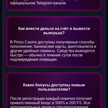
официальном Telegram-канале.
Как внести деньги на счёт и вывести
выигрыш?
В Pinco Casino доступны популярные способы
пополнения: банковские карты, криптовалюта и
другие удобные сервисы. Средства выводятся
быстро — обычно в течение суток после
подтверждения операции.
Какие бонусы доступны новым
пользователям?
После регистрации каждый новичок получает
приветственный бонус в 500% и 200 FS. Все
дополнительные акции и спецпредложения