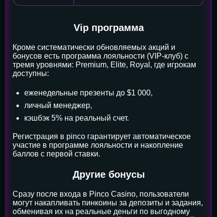
Vip программа
Кроме систематически обновляемых акций и
бонусов есть программа лояльности (VIP-клуб) с
тремя уровнями: Premium, Elite, Royal, где игрокам
доступны:
еженедельные презенты до $1 000,
личный менеджер,
кэшбэк 5% на реальный счет.
Регистрация в pinco гарантирует автоматическое
участие в программе лояльности и накопление
баллов с первой ставки.
Другие бонусы
Сразу после входа в Pinco Casino, пользователи
могут накапливать пинкоины за депозиты и задания,
обменивая их на реальные деньги по выгодному