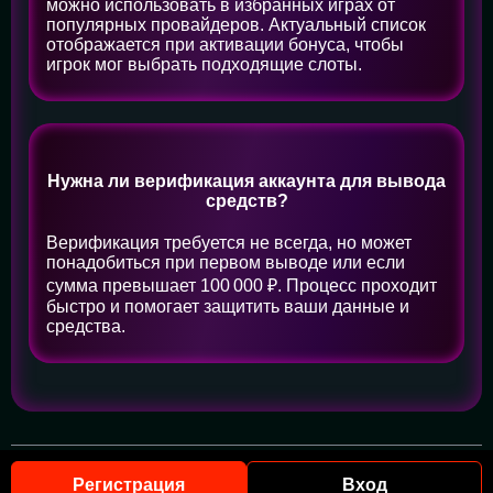
можно использовать в избранных играх от
популярных провайдеров. Актуальный список
отображается при активации бонуса, чтобы
игрок мог выбрать подходящие слоты.
Нужна ли верификация аккаунта для вывода
средств?
Верификация требуется не всегда, но может
понадобиться при первом выводе или если
сумма превышает 100 000 ₽. Процесс проходит
быстро и помогает защитить ваши данные и
средства.
2026 © Все права защищены | Пинко Казино
Регистрация
Вход