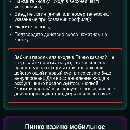
Нажмите кнопку “Вход” в верхней части
интерфейса;
Введите логин (e-mail или номер телефона,
указанные при создании профиля);
Укажите пароль;
Подтвердите действие входа нажатием на
кнопку.
Забыли пароль для входа в Пинко казино? Не
создавайте новый аккаунт, это запрещено
правилами платформы (при попытке ваш
действующий и новый счет pinco casino будет
аннулирован). Для восстановления входа в
аккаунт Пинко воспользуйтесь кнопкой
“Забыли пароль” и вы получите новые данные
для авторизации от поддержки или по почте.
Пинко казино мобильное