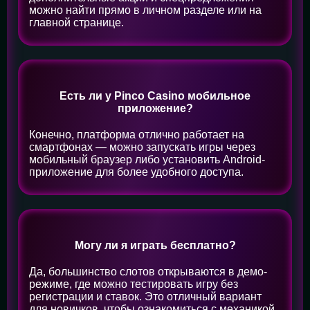
можно найти прямо в личном разделе или на
главной странице.
Есть ли у Pinco Casino мобильное
приложение?
Конечно, платформа отлично работает на
смартфонах — можно запускать игры через
мобильный браузер либо установить Android-
приложение для более удобного доступа.
Могу ли я играть бесплатно?
Да, большинство слотов открываются в демо-
режиме, где можно тестировать игру без
регистрации и ставок. Это отличный вариант
для новичков, чтобы ознакомиться с механикой