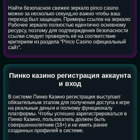
Найти безопасное свежее зеркало pinco casino
можно за несколько секунд,но важно чтобы ваш
переход был защищен. Примеры ссылок на зеркало:
Рабочее зеркало полностью идентично основному
ресурсу, поэтому для подтверждения безопасности
ссылки следует проверять её на соответствие
критериям из раздела “Pinco Casino официальный
сайт”.
Пинко казино регистрация аккаунта
и вход
В системе Пинко Казино регистрация выступает
обязательным этапом для получения доступа к игре
на реальные деньги и полному функционалу
платформы. Чтобы успешно зарегистрироваться в
Пинко Казино, пользователь должен быть
совершеннолетним (18+) и не иметь ранее
созданных профилей в системе.