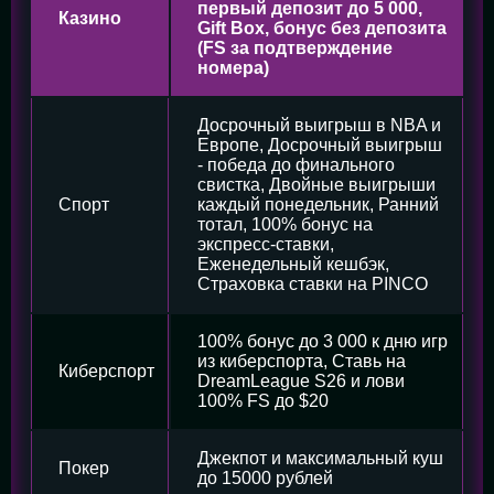
первый депозит до 5 000,
Казино
Gift Box, бонус без депозита
(FS за подтверждение
номера)
Досрочный выигрыш в NBA и
Европе, Досрочный выигрыш
- победа до финального
свистка, Двойные выигрыши
Спорт
каждый понедельник, Ранний
тотал, 100% бонус на
экспресс-ставки,
Еженедельный кешбэк,
Страховка ставки на PINCO
100% бонус до 3 000 к дню игр
из киберспорта, Ставь на
Киберспорт
DreamLeague S26 и лови
100% FS до $20
Джекпот и максимальный куш
Покер
до 15000 рублей