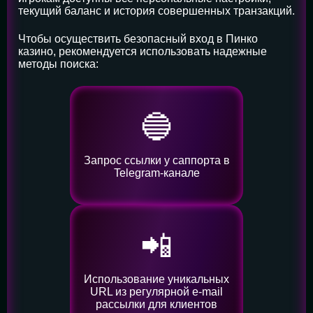
текущий баланс и история совершенных транзакций.
Чтобы осуществить безопасный вход в Пинко
казино, рекомендуется использовать надежные
методы поиска:
🔵
Запрос ссылки у саппорта в
Telegram-канале
📲
Использование уникальных
URL из регулярной e-mail
рассылки для клиентов