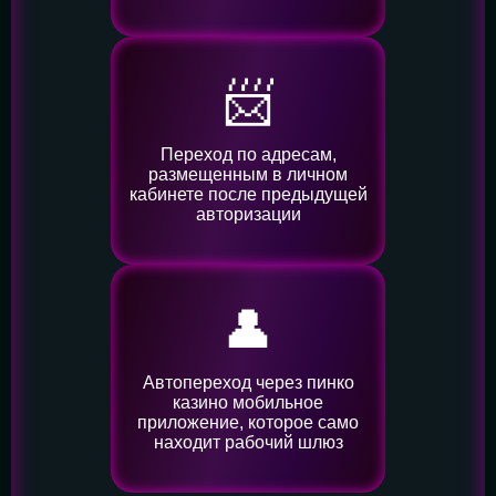
📨
Переход по адресам,
размещенным в личном
кабинете после предыдущей
авторизации
👤️
Автопереход через пинко
казино мобильное
приложение, которое само
находит рабочий шлюз