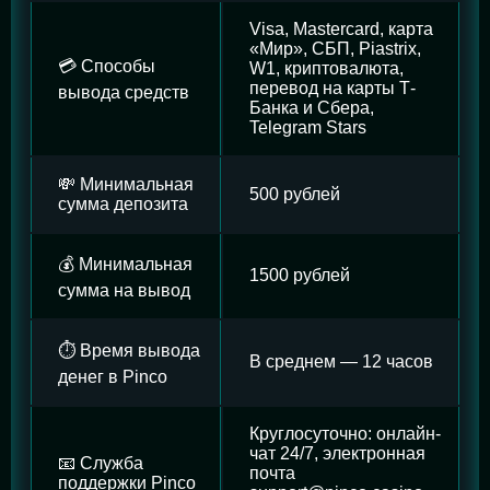
Visa, Mastercard, карта
«Мир», СБП, Piastrix,
💳 Способы
W1, криптовалюта,
перевод на карты Т-
вывода средств
Банка и Сбера,
Telegram Stars
💸 Минимальная
500 рублей
сумма депозита
💰 Минимальная
1500 рублей
сумма на вывод
⏱️ Время вывода
В среднем — 12 часов
денег в Pinco
Круглосуточно: онлайн-
чат 24/7, электронная
📧 Служба
почта
поддержки Pinco