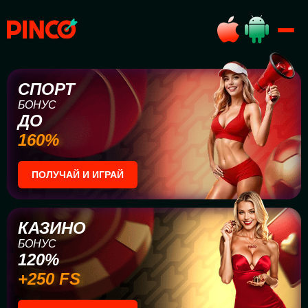
СПОРТ
БОНУС
ДО
160%
ПОЛУЧАЙ И ИГРАЙ
КАЗИНО
БОНУС
120%
+250 FS