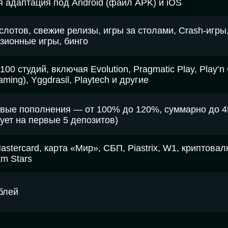
 адаптация под Android (файл APK) и iOS
слотов, свежие релизы, игры за столами, Crash-игры
зионные игры, бинго
100 студий, включая Evolution, Pragmatic Play, Play’
aming), Yggdrasil, Playtech и другие
вые пополнения — от 100% до 120%, суммарно до 45
ует на первые 5 депозитов)
Mastercard, карта «Мир», СБП, Piastrix, W1, криптова
am Stars
блей