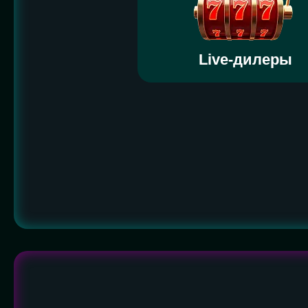
Live-дилеры