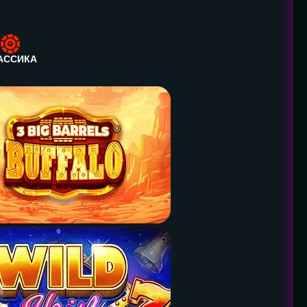
АССИКА