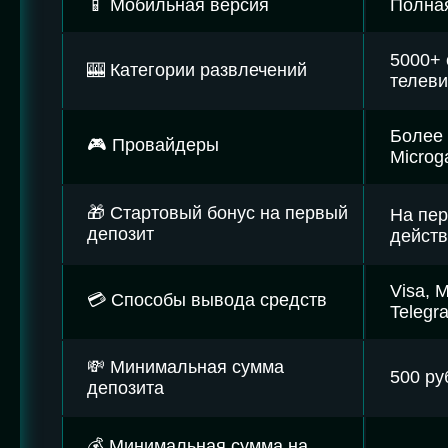
📱 Мобильная версия
Полная
5000+ 
🎰 Категории развлечений
телеви
Более 
🎮 Провайдеры
Microg
🎁 Стартовый бонус на первый
На пер
депозит
действ
Visa, 
💳 Способы вывода средств
Telegr
💸 Минимальная сумма
500 ру
депозита
💰 Минимальная сумма на