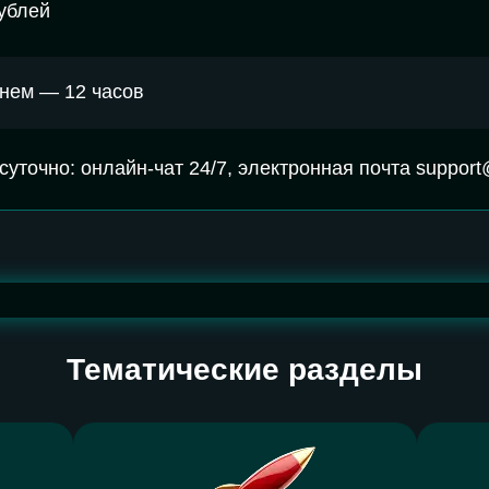
ублей
нем — 12 часов
суточно: онлайн-чат 24/7, электронная почта suppor
Тематические разделы