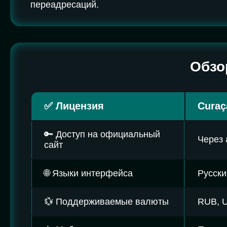
переадресаций.
Обзо
✅ Лицензия
Curaç
🔑 Доступ на официальный
Через 
сайт
🌐 Языки интерфейса
Русски
💱 Поддерживаемые валюты
RUB, U