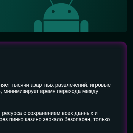
иняет тысячи азартных развлечений: игровые
co, минимизирует время перехода между
 ресурса с сохранением всех данных и
ез пинко казино зеркало безопасен, только