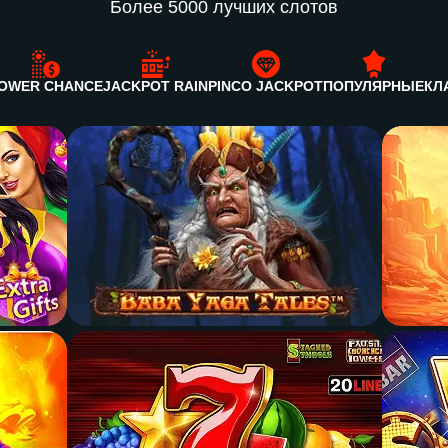
Более 5000 лучших слотов
OWER CHANCE
JACKPOT RAIN
PINCO JACKPOT
ПОПУЛЯРНЫЕ
КЛ