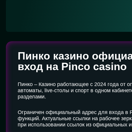
Пинко казино официа
вход на Pinco casino
Пинко – Казино работающее с 2024 года от оп
автоматы, live-столы и спорт в одном кабин
разделами.
Ограничен официальный адрес для входа в Pi
функций. Актуальные ссылки на рабочее зерк
при использовании ссылок из официальных и