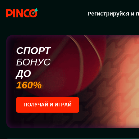
Регистрируйся и 
СПОРТ
БОНУС
ДО
160%
ПОЛУЧАЙ И ИГРАЙ