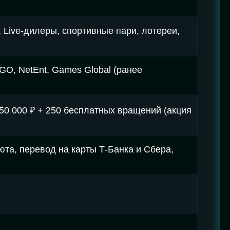
, Live-дилеры, спортивные пари, лотереи,
n GO, NetEnt, Games Global (ранее
0 000 ₽ + 250 бесплатных вращений (акция
люта, перевод на карты Т-Банка и Сбера,