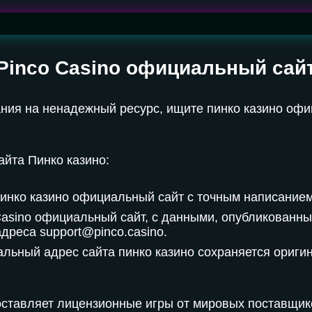
Pinco Casino официальный сай
ния на ненадежный ресурс, ищите пинко казино офи
йта Пинко казино:
пинко казино официальный сайт с точным написанием
 Casino официальный сайт, с данными, опубликованн
дреса support@pinco.casino.
уальный адрес сайта пинко казино сохраняется ориг
ставляет лицензионные игры от мировых поставщико