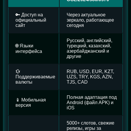
🔑 Доступ на
Через актуальное
официальный
зеркало, работающее
сайт
сегодня
Русский, английский,
🌐 Языки
турецкий, казахский,
азербайджанский и
интерфейса
другие
💱
RUB, USD, EUR, KZT,
Поддерживаемые
UZS, TRY, KGS, AZN,
валюты
TJS, CAD
Полная адаптация под
📱 Мобильная
Android (файл APK) и
версия
iOS
5000+ слотов, свежие
релизы, игры за