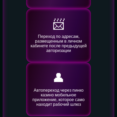
📨
Переход по адресам,
размещенным в личном
кабинете после предыдущей
авторизации
👤️
Автопереход через пинко
казино мобильное
приложение, которое само
находит рабочий шлюз