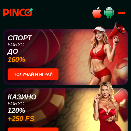
СПОРТ
БОНУС
ДО
160%
ПОЛУЧАЙ И ИГРАЙ
КАЗИНО
БОНУС
120%
+250 FS