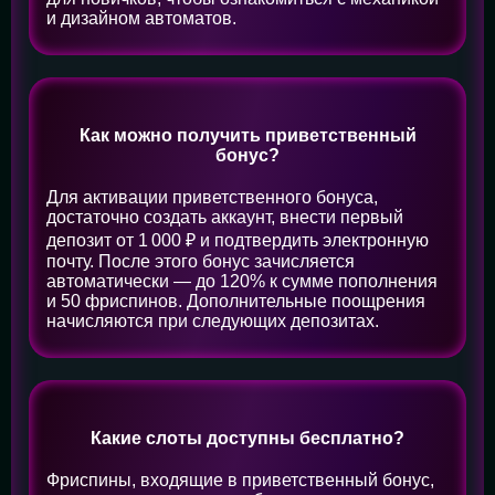
и дизайном автоматов.
Как можно получить приветственный
бонус?
Для активации приветственного бонуса,
достаточно создать аккаунт, внести первый
депозит от 1 000 ₽ и подтвердить электронную
почту. После этого бонус зачисляется
автоматически — до 120% к сумме пополнения
и 50 фриспинов. Дополнительные поощрения
начисляются при следующих депозитах.
Какие слоты доступны бесплатно?
Фриспины, входящие в приветственный бонус,