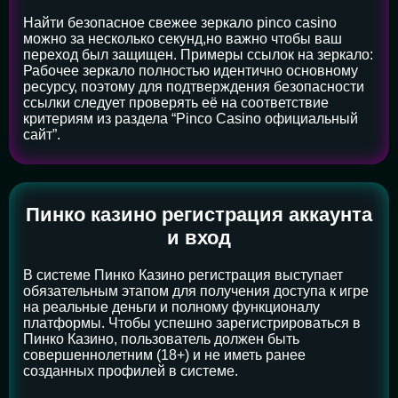
Найти безопасное свежее зеркало pinco casino
можно за несколько секунд,но важно чтобы ваш
переход был защищен. Примеры ссылок на зеркало:
Рабочее зеркало полностью идентично основному
ресурсу, поэтому для подтверждения безопасности
ссылки следует проверять её на соответствие
критериям из раздела “Pinco Casino официальный
сайт”.
Пинко казино регистрация аккаунта
и вход
В системе Пинко Казино регистрация выступает
обязательным этапом для получения доступа к игре
на реальные деньги и полному функционалу
платформы. Чтобы успешно зарегистрироваться в
Пинко Казино, пользователь должен быть
совершеннолетним (18+) и не иметь ранее
созданных профилей в системе.