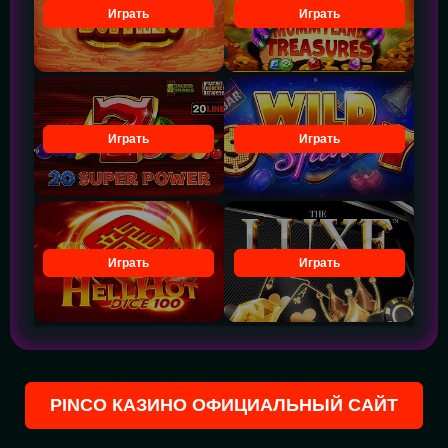
Играть
Играть
Играть
Играть
Играть
Играть
PINCO КАЗИНО ОФИЦИАЛЬНЫЙ САЙТ