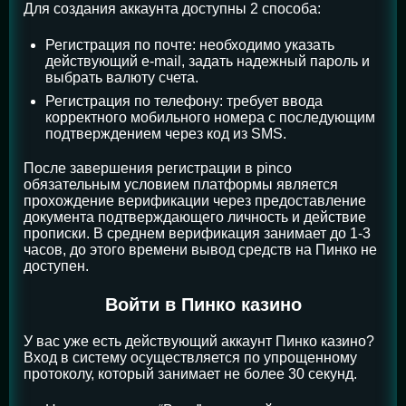
Для создания аккаунта доступны 2 способа:
Регистрация по почте: необходимо указать
действующий e-mail, задать надежный пароль и
выбрать валюту счета.
Регистрация по телефону: требует ввода
корректного мобильного номера с последующим
подтверждением через код из SMS.
После завершения регистрации в pinco
обязательным условием платформы является
прохождение верификации через предоставление
документа подтверждающего личность и действие
прописки. В среднем верификация занимает до 1-3
часов, до этого времени вывод средств на Пинко не
доступен.
Войти в Пинко казино
У вас уже есть действующий аккаунт Пинко казино?
Вход в систему осуществляется по упрощенному
протоколу, который занимает не более 30 секунд.