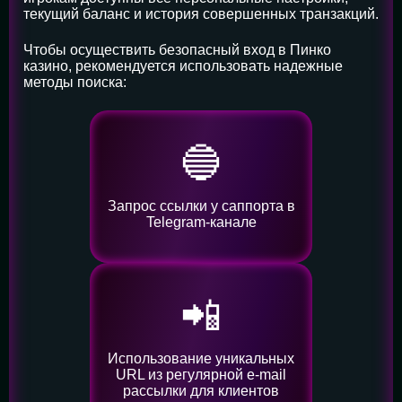
текущий баланс и история совершенных транзакций.
Чтобы осуществить безопасный вход в Пинко
казино, рекомендуется использовать надежные
методы поиска:
🔵
Запрос ссылки у саппорта в
Telegram-канале
📲
Использование уникальных
URL из регулярной e-mail
рассылки для клиентов