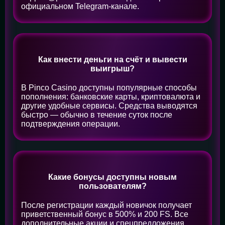
официальном Telegram-канале.
Как внести деньги на счёт и вывести
выигрыш?
В Pinco Casino доступны популярные способы
пополнения: банковские карты, криптовалюта и
другие удобные сервисы. Средства выводятся
быстро — обычно в течение суток после
подтверждения операции.
Какие бонусы доступны новым
пользователям?
После регистрации каждый новичок получает
приветственный бонус в 500% и 200 FS. Все
дополнительные акции и спецпредложения