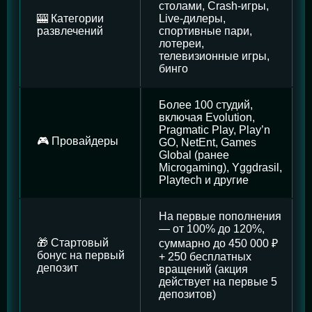
столами, Crash-игры,
🎰 Категории
Live-дилеры,
развлечений
спортивные пари,
лотереи,
телевизионные игры,
бинго
Более 100 студий,
включая Evolution,
Pragmatic Play, Play’n
🎮 Провайдеры
GO, NetEnt, Games
Global (ранее
Microgaming), Yggdrasil,
Playtech и другие
На первые пополнения
— от 100% до 120%,
🎁 Стартовый
суммарно до 450 000 ₽
бонус на первый
+ 250 бесплатных
депозит
вращений (акция
действует на первые 5
депозитов)