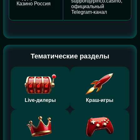
support@pinco.casino,
Казино Россия
официальный
Telegram-канал
Тематические разделы
Live-дилеры
Краш-игры