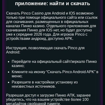
приложение: найти и скачать
Скачать Pinco Casino для Android и IOS возможно
только при помощи официального сайта или ссылок
для скачивания, размещенных в официальных
каналах Пинко казино. Отдельного приложения для
скачивания Пинко для IOS нет, но будет доступно
уже к середине 2026 года. Для игроков Pinco с
устройствами андроид, доступно APK.
Инструкция, позволяющая скачать Pinco для
Android:
Перейдите на официальный сайт/зеркало Пинко
казино;
Кликните на иконку “Скачать Pinco Android APK” в
меню;
Разрешите в настройках установку из
неизвестных источников.
Разрешая доступ к загрузке Пинко АПК, заранее
убедитесь, что на вашем устройстве более 100
мегабайтов свободной памяти.