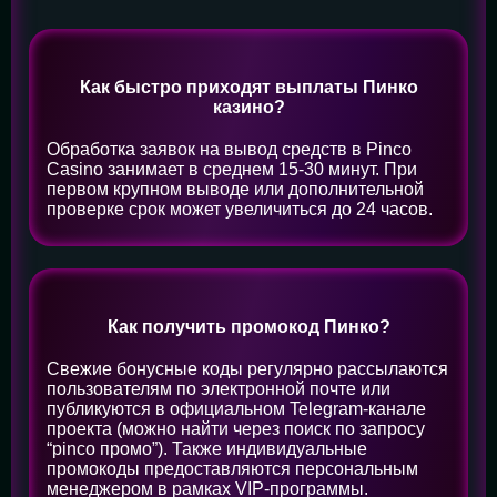
Как быстро приходят выплаты Пинко
казино?
Обработка заявок на вывод средств в Pinco
Casino занимает в среднем 15-30 минут. При
первом крупном выводе или дополнительной
проверке срок может увеличиться до 24 часов.
Как получить промокод Пинко?
Свежие бонусные коды регулярно рассылаются
пользователям по электронной почте или
публикуются в официальном Telegram-канале
проекта (можно найти через поиск по запросу
“pinco промо”). Также индивидуальные
промокоды предоставляются персональным
менеджером в рамках VIP-программы.