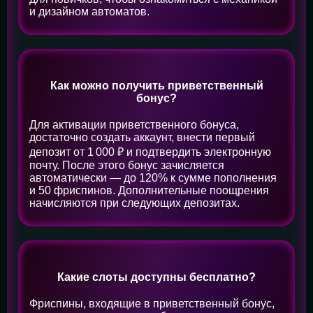
и дизайном автоматов.
Как можно получить приветственный
бонус?
Для активации приветственного бонуса,
достаточно создать аккаунт, внести первый
депозит от 1 000 ₽ и подтвердить электронную
почту. После этого бонус зачисляется
автоматически — до 120% к сумме пополнения
и 50 фриспинов. Дополнительные поощрения
начисляются при следующих депозитах.
Какие слоты доступны бесплатно?
Фриспины, входящие в приветственный бонус,