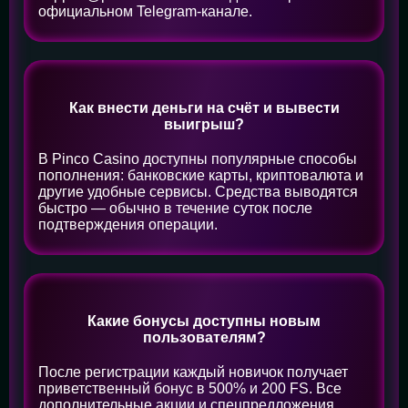
официальном Telegram-канале.
Как внести деньги на счёт и вывести
выигрыш?
В Pinco Casino доступны популярные способы
пополнения: банковские карты, криптовалюта и
другие удобные сервисы. Средства выводятся
быстро — обычно в течение суток после
подтверждения операции.
Какие бонусы доступны новым
пользователям?
После регистрации каждый новичок получает
приветственный бонус в 500% и 200 FS. Все
дополнительные акции и спецпредложения