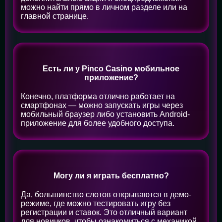
можно найти прямо в личном разделе или на
главной странице.
Есть ли у Pinco Casino мобильное
приложение?
Конечно, платформа отлично работает на
смартфонах — можно запускать игры через
мобильный браузер либо установить Android-
приложение для более удобного доступа.
Могу ли я играть бесплатно?
Да, большинство слотов открываются в демо-
режиме, где можно тестировать игру без
регистрации и ставок. Это отличный вариант
для новичков, чтобы ознакомиться с механикой