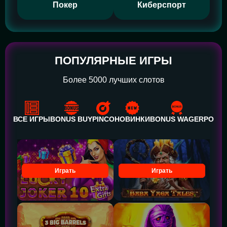
Покер
Киберспорт
ПОПУЛЯРНЫЕ ИГРЫ
Более 5000 лучших слотов
ВСЕ ИГРЫ
BONUS BUY
PINCO
НОВИНКИ
BONUS WAGER
POWE
Играть
Играть