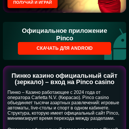
ПОЛУЧАЙ И ИГРАЙ
Официальное приложение
Pinco
СКАЧАТЬ ДЛЯ ANDROID
Пинко казино официальный сайт
(зеркало) – вход на Pinco casino
Пинко – Казино работающее с 2024 года от
оператора Carletta N.V. (Кюрасао). Pinco casino
объединяет тысячи азартных развлечений: игровые
автоматы, live-столы и спорт в одном кабинете.
Структура, которую имеет официальный сайт Pinco,
минимизирует время перехода между разделами.