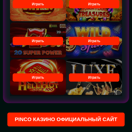
Играть
Играть
Играть
Играть
Играть
Играть
PINCO КАЗИНО ОФИЦИАЛЬНЫЙ САЙТ