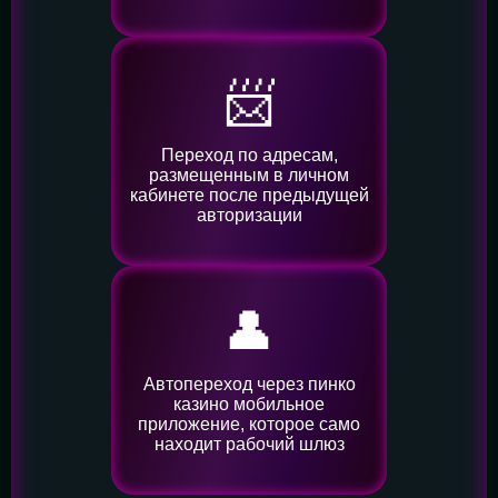
📨
Переход по адресам,
размещенным в личном
кабинете после предыдущей
авторизации
👤️
Автопереход через пинко
казино мобильное
приложение, которое само
находит рабочий шлюз