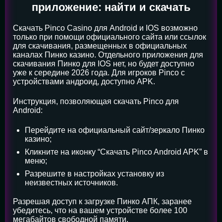
приложение: найти и скачать
Скачать Pinco Casino для Android и IOS возможно
только при помощи официального сайта или ссылок
для скачивания, размещенных в официальных
каналах Пинко казино. Отдельного приложения для
скачивания Пинко для IOS нет, но будет доступно
уже к середине 2026 года. Для игроков Pinco с
устройствами андроид, доступно APK.
Инструкция, позволяющая скачать Pinco для
Android:
Перейдите на официальный сайт/зеркало Пинко
казино;
Кликните на иконку “Скачать Pinco Android APK” в
меню;
Разрешите в настройках установку из
неизвестных источников.
Разрешая доступ к загрузке Пинко АПК, заранее
убедитесь, что на вашем устройстве более 100
мегабайтов свободной памяти.