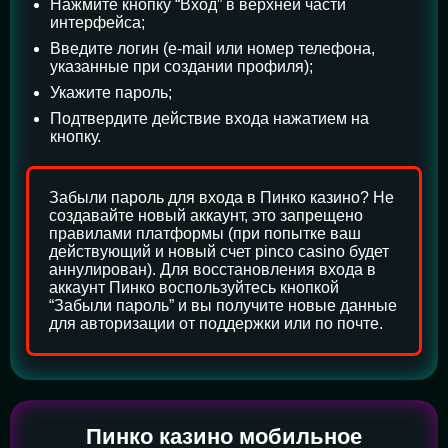
Нажмите кнопку “Вход” в верхней части
интерфейса;
Введите логин (e-mail или номер телефона,
указанные при создании профиля);
Укажите пароль;
Подтвердите действие входа нажатием на
кнопку.
Забыли пароль для входа в Пинко казино? Не
создавайте новый аккаунт, это запрещено
правилами платформы (при попытке ваш
действующий и новый счет pinco casino будет
аннулирован). Для восстановления входа в
аккаунт Пинко воспользуйтесь кнопкой
“Забыли пароль” и вы получите новые данные
для авторизации от поддержки или по почте.
Пинко казино мобильное