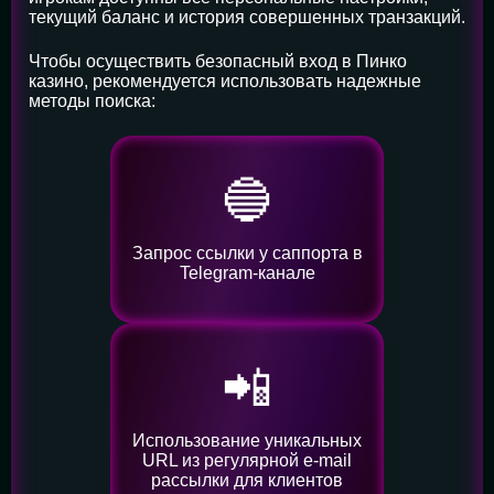
текущий баланс и история совершенных транзакций.
Чтобы осуществить безопасный вход в Пинко
казино, рекомендуется использовать надежные
методы поиска:
🔵
Запрос ссылки у саппорта в
Telegram-канале
📲
Использование уникальных
URL из регулярной e-mail
рассылки для клиентов