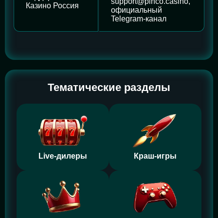
support@pinco.casino,
Казино Россия
официальный
Telegram-канал
Тематические разделы
Live-дилеры
Краш-игры