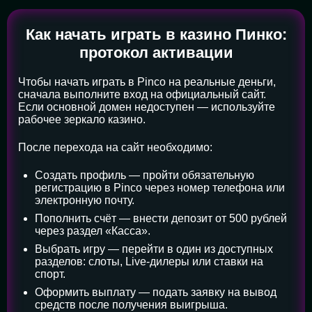
Как начать играть в казино Пинко:
протокол активации
Чтобы начать играть в Pinco на реальные деньги,
сначала выполните вход на официальный сайт.
Если основной домен недоступен — используйте
рабочее зеркало казино.
После перехода на сайт необходимо:
Создать профиль — пройти обязательную
регистрацию в Pinco через номер телефона или
электронную почту.
Пополнить счёт — внести депозит от 500 рублей
через раздел «Касса».
Выбрать игру — перейти в один из доступных
разделов: слоты, Live-дилеры или ставки на
спорт.
Оформить выплату — подать заявку на вывод
средств после получения выигрыша.