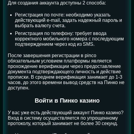
Для создания аккаунта доступны 2 способа:
Регистрация по почте: необходимо указать
действующий e-mail, задать надежный пароль и
выбрать валюту счета.
Регистрация по телефону: требует ввода
корректного мобильного номера с последующим
подтверждением через код из SMS.
После завершения регистрации в pinco
обязательным условием платформы является
прохождение верификации через предоставление
документа подтверждающего личность и действие
прописки. В среднем верификация занимает до 1-3
часов, до этого времени вывод средств на Пинко не
доступен.
Войти в Пинко казино
У вас уже есть действующий аккаунт Пинко казино?
Вход в систему осуществляется по упрощенному
протоколу, который занимает не более 30 секунд.