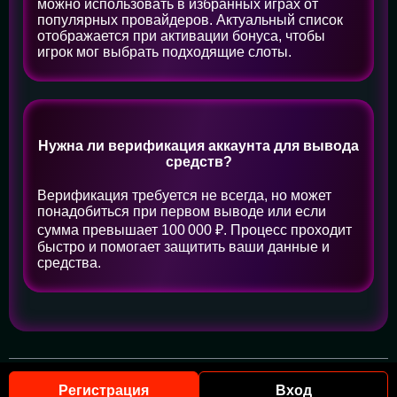
можно использовать в избранных играх от
популярных провайдеров. Актуальный список
отображается при активации бонуса, чтобы
игрок мог выбрать подходящие слоты.
Нужна ли верификация аккаунта для вывода
средств?
Верификация требуется не всегда, но может
понадобиться при первом выводе или если
сумма превышает 100 000 ₽. Процесс проходит
быстро и помогает защитить ваши данные и
средства.
2026 © Все права защищены | Пинко Казино
Регистрация
Вход