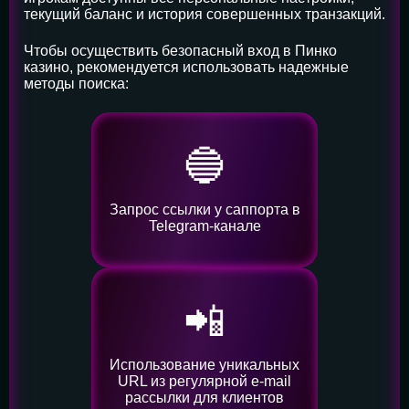
текущий баланс и история совершенных транзакций.
Чтобы осуществить безопасный вход в Пинко
казино, рекомендуется использовать надежные
методы поиска:
🔵
Запрос ссылки у саппорта в
Telegram-канале
📲
Использование уникальных
URL из регулярной e-mail
рассылки для клиентов