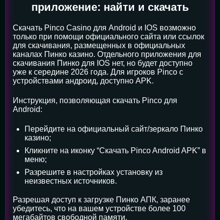
приложение: найти и скачать
Скачать Pinco Casino для Android и IOS возможно
только при помощи официального сайта или ссылок
для скачивания, размещенных в официальных
каналах Пинко казино. Отдельного приложения для
скачивания Пинко для IOS нет, но будет доступно
уже к середине 2026 года. Для игроков Pinco с
устройствами андроид, доступно APK.
Инструкция, позволяющая скачать Pinco для
Android:
Перейдите на официальный сайт/зеркало Пинко
казино;
Кликните на иконку “Скачать Pinco Android APK” в
меню;
Разрешите в настройках установку из
неизвестных источников.
Разрешая доступ к загрузке Пинко АПК, заранее
убедитесь, что на вашем устройстве более 100
мегабайтов свободной памяти.