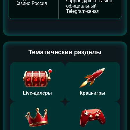
support@pinco.casino,
Казино Россия
официальный
Telegram-канал
Тематические разделы
Live-дилеры
Краш-игры