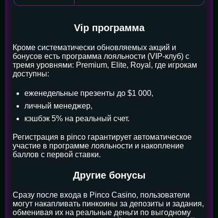
Vip программа
Кроме систематически обновляемых акций и
бонусов есть программа лояльности (VIP-клуб) с
тремя уровнями: Premium, Elite, Royal, где игрокам
доступны:
еженедельные презенты до $1 000,
личный менеджер,
кэшбэк 5% на реальный счет.
Регистрация в pinco гарантирует автоматическое
участие в программе лояльности и накопление
баллов с первой ставки.
Другие бонусы
Сразу после входа в Pinco Casino, пользователи
могут накапливать пинкоины за депозиты и задания,
обменивая их на реальные деньги по выгодному