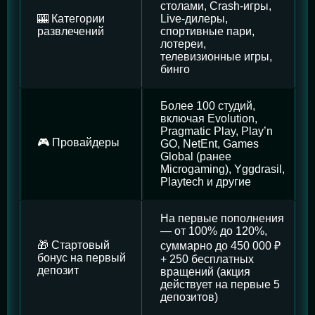
столами, Crash-игры,
🎰 Категории
Live-дилеры,
развлечений
спортивные пари,
лотереи,
телевизионные игры,
бинго
Более 100 студий,
включая Evolution,
Pragmatic Play, Play’n
🎮 Провайдеры
GO, NetEnt, Games
Global (ранее
Microgaming), Yggdrasil,
Playtech и другие
На первые пополнения
— от 100% до 120%,
🎁 Стартовый
суммарно до 450 000 ₽
бонус на первый
+ 250 бесплатных
депозит
вращений (акция
действует на первые 5
депозитов)