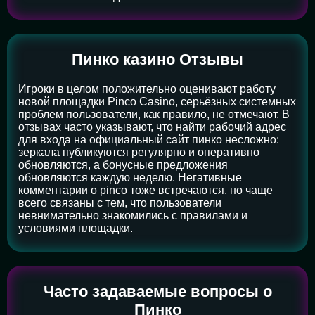
Пинко казино Отзывы
Игроки в целом положительно оценивают работу
новой площадки Pinco Casino, серьёзных системных
проблем пользователи, как правило, не отмечают. В
отзывах часто указывают, что найти рабочий адрес
для входа на официальный сайт пинко несложно:
зеркала публикуются регулярно и оперативно
обновляются, а бонусные предложения
обновляются каждую неделю. Негативные
комментарии о pinco тоже встречаются, но чаще
всего связаны с тем, что пользователи
невнимательно знакомились с правилами и
условиями площадки.
Часто задаваемые вопросы о
Пинко