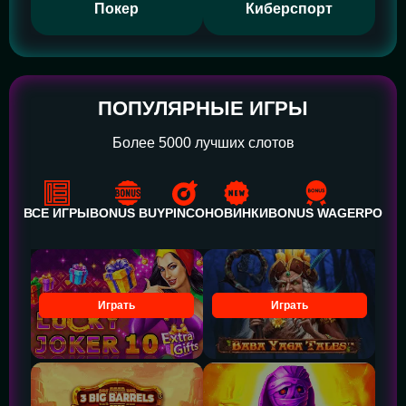
Покер
Киберспорт
ПОПУЛЯРНЫЕ ИГРЫ
Более 5000 лучших слотов
ВСЕ ИГРЫ
BONUS BUY
PINCO
НОВИНКИ
BONUS WAGER
POWE
Играть
Играть