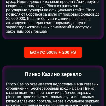
курсу. Ищете дополнительный профит? Активируйте
секретные промокоды Pinco из рассылок, а
регулярные турниры на официальном сайте Pinco
позволяют бороться за долю от призовых фондов до
$5 000 000. Все эти бонусы и акции pinco casino
активируются в один клик, открывая доступ к
заработку эксклюзивных привилегий и доступу к
закрытым розыгрышам.
БОНУС 500% + 200 FS
Пинко Казино зеркало
Pinco Casino оказывается недоступен из-за сетевых
ограничений. Бесперебойный вход на сайт Пинко
казино возможен при наличии рабочего зеркала
pinco, которое является точным функциональным
клоном главного портала. Через актуальное зеркало
игрокам доступны все персональные настройки,