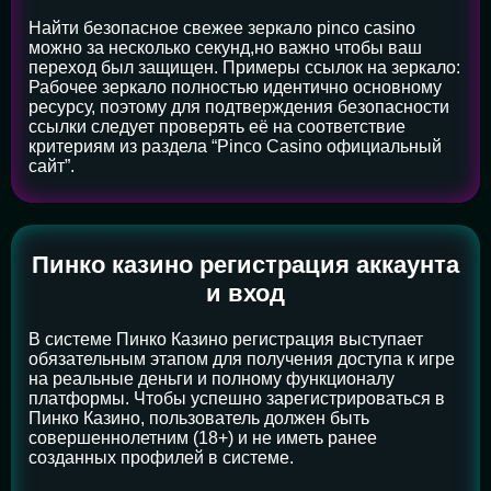
Найти безопасное свежее зеркало pinco casino
можно за несколько секунд,но важно чтобы ваш
переход был защищен. Примеры ссылок на зеркало:
Рабочее зеркало полностью идентично основному
ресурсу, поэтому для подтверждения безопасности
ссылки следует проверять её на соответствие
критериям из раздела “Pinco Casino официальный
сайт”.
Пинко казино регистрация аккаунта
и вход
В системе Пинко Казино регистрация выступает
обязательным этапом для получения доступа к игре
на реальные деньги и полному функционалу
платформы. Чтобы успешно зарегистрироваться в
Пинко Казино, пользователь должен быть
совершеннолетним (18+) и не иметь ранее
созданных профилей в системе.