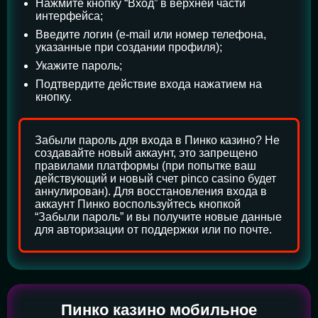
Нажмите кнопку “Вход” в верхней части
интерфейса;
Введите логин (e-mail или номер телефона,
указанные при создании профиля);
Укажите пароль;
Подтвердите действие входа нажатием на
кнопку.
Забыли пароль для входа в Пинко казино? Не
создавайте новый аккаунт, это запрещено
правилами платформы (при попытке ваш
действующий и новый счет pinco casino будет
аннулирован). Для восстановления входа в
аккаунт Пинко воспользуйтесь кнопкой
“Забыли пароль” и вы получите новые данные
для авторизации от поддержки или по почте.
Пинко казино мобильное