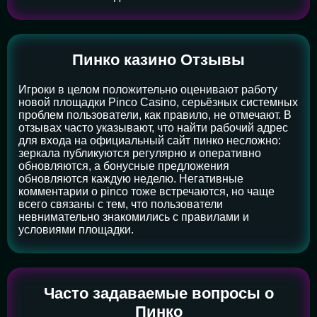
Пинко казино Отзывы
Игроки в целом положительно оценивают работу
новой площадки Pinco Casino, серьёзных системных
проблем пользователи, как правило, не отмечают. В
отзывах часто указывают, что найти рабочий адрес
для входа на официальный сайт пинко несложно:
зеркала публикуются регулярно и оперативно
обновляются, а бонусные предложения
обновляются каждую неделю. Негативные
комментарии о pinco тоже встречаются, но чаще
всего связаны с тем, что пользователи
невнимательно знакомились с правилами и
условиями площадки.
Часто задаваемые вопросы о
Пинко