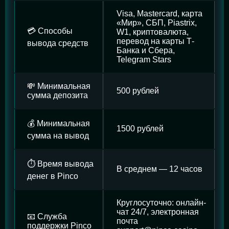
Visa, Mastercard, карта
«Мир», СБП, Piastrix,
💳 Способы
W1, криптовалюта,
перевод на карты Т-
вывода средств
Банка и Сбера,
Telegram Stars
💸 Минимальная
500 рублей
сумма депозита
💰 Минимальная
1500 рублей
сумма на вывод
⏱️ Время вывода
В среднем — 12 часов
денег в Pinco
Круглосуточно: онлайн-
чат 24/7, электронная
📧 Служба
почта
поддержки Pinco