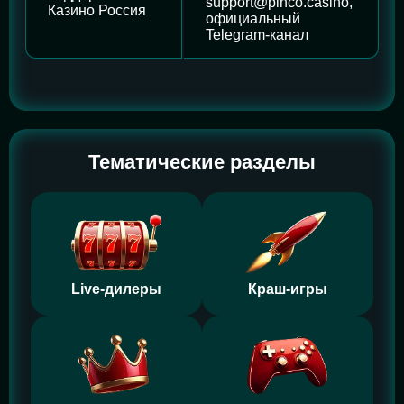
support@pinco.casino,
Казино Россия
официальный
Telegram-канал
Тематические разделы
Live-дилеры
Краш-игры