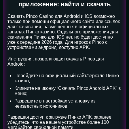
приложение: найти и скачать
Скачать Pinco Casino для Android и IOS возможно
только при помощи официального сайта или ссылок
для скачивания, размещенных в официальных
каналах Пинко казино. Отдельного приложения для
скачивания Пинко для IOS нет, но будет доступно
уже к середине 2026 года. Для игроков Pinco с
устройствами андроид, доступно APK.
Инструкция, позволяющая скачать Pinco для
Android:
Перейдите на официальный сайт/зеркало Пинко
казино;
Кликните на иконку “Скачать Pinco Android APK” в
меню;
Разрешите в настройках установку из
неизвестных источников.
Разрешая доступ к загрузке Пинко АПК, заранее
убедитесь, что на вашем устройстве более 100
мегабайтов свободной памяти.