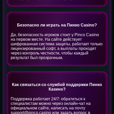
Безопасно ли играть на Пинко Casino?
Да, безопасность игроков стоит у Pinco Casino
на первом месте. На сайте действует
шифрованная система защиты, работает только
лицензированный софт, а выплаты проходят
через контроль честности, чтобы каждый
результат был прозрачным.
Как связаться со службой поддержки Пинко
Казино?
Поддержка работает 24/7: обратиться к
специалистам можно через онлайн-чат на
официальном сайте, написать на почту
support@pinco.casino или задать вопрос в