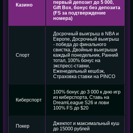
первый депозит до 5 000,
Казино
Gift Box, бонус без депозита
(FS за подтверждение
номера)
Досрочный выигрыш в NBA и
Европе, Досрочный выигрыш
- победа до финального
свистка, Двойные выигрыши
Спорт
каждый понедельник, Ранний
тотал, 100% бонус на
экспресс-ставки,
Еженедельный кешбэк,
Страховка ставки на PINCO
100% бонус до 3 000 к дню игр
из киберспорта, Ставь на
Киберспорт
DreamLeague S26 и лови
100% FS до $20
Джекпот и максимальный куш
Покер
до 15000 рублей