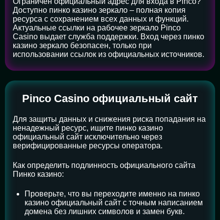
Ограничен официальный адрес для входа в Pinco?
Доступно пинко казино зеркало – полная копия
ресурса с сохранением всех данных и функций.
Актуальные ссылки на рабочее зеркало Pinco
Casino выдает служба поддержки. Вход через пинко
казино зеркало безопасен, только при
использовании ссылок из официальных источников.
Pinco Casino официальный сайт
Для защиты данных и снижения риска попадания на
ненадежный ресурс, ищите пинко казино
официальный сайт исключительно через
верифицированные ресурсы оператора.
Как определить подлинность официального сайта
Пинко казино:
Проверьте, что вы переходите именно на пинко
казино официальный сайт с точным написанием
домена без лишних символов и замен букв.