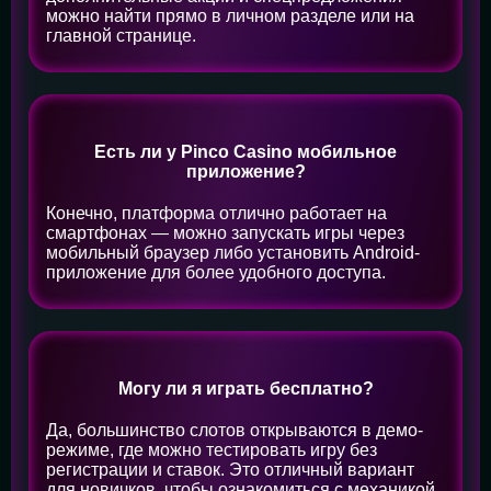
можно найти прямо в личном разделе или на
главной странице.
Есть ли у Pinco Casino мобильное
приложение?
Конечно, платформа отлично работает на
смартфонах — можно запускать игры через
мобильный браузер либо установить Android-
приложение для более удобного доступа.
Могу ли я играть бесплатно?
Да, большинство слотов открываются в демо-
режиме, где можно тестировать игру без
регистрации и ставок. Это отличный вариант
для новичков, чтобы ознакомиться с механикой