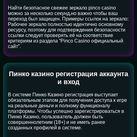
Найти безопасное свежее зеркало pinco casino
можно за несколько секунд,но важно чтобы ваш
переход был защищен. Примеры ссылок на зеркало:
Рабочее зеркало полностью идентично основному
ресурсу, поэтому для подтверждения безопасности
ссылки следует проверять её на соответствие
критериям из раздела “Pinco Casino официальный
сайт”.
Пинко казино регистрация аккаунта
и вход
В системе Пинко Казино регистрация выступает
обязательным этапом для получения доступа к игре
на реальные деньги и полному функционалу
платформы. Чтобы успешно зарегистрироваться в
Пинко Казино, пользователь должен быть
совершеннолетним (18+) и не иметь ранее
созданных профилей в системе.