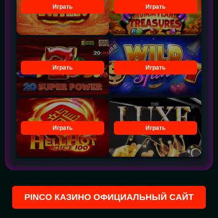
Играть
Играть
Играть
Играть
Играть
Играть
PINCO КАЗИНО ОФИЦИАЛЬНЫЙ САЙТ