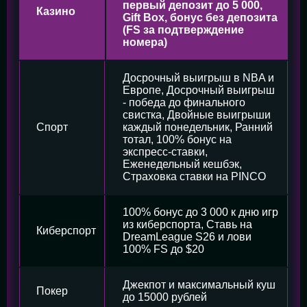
первый депозит до 5 000,
Казино
Gift Box, бонус без депозита
(FS за подтверждение
номера)
Досрочный выигрыш в NBA и
Европе, Досрочный выигрыш
- победа до финального
свистка, Двойные выигрыши
Спорт
каждый понедельник, Ранний
тотал, 100% бонус на
экспресс-ставки,
Еженедельный кешбэк,
Страховка ставки на PINCO
100% бонус до 3 000 к дню игр
из киберспорта, Ставь на
Киберспорт
DreamLeague S26 и лови
100% FS до $20
Джекпот и максимальный куш
Покер
до 15000 рублей