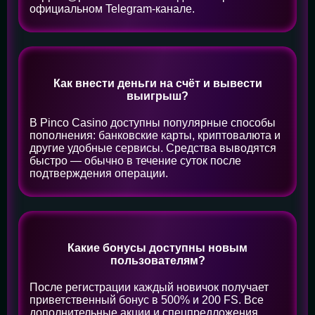
официальном Telegram-канале.
Как внести деньги на счёт и вывести
выигрыш?
В Pinco Casino доступны популярные способы
пополнения: банковские карты, криптовалюта и
другие удобные сервисы. Средства выводятся
быстро — обычно в течение суток после
подтверждения операции.
Какие бонусы доступны новым
пользователям?
После регистрации каждый новичок получает
приветственный бонус в 500% и 200 FS. Все
дополнительные акции и спецпредложения