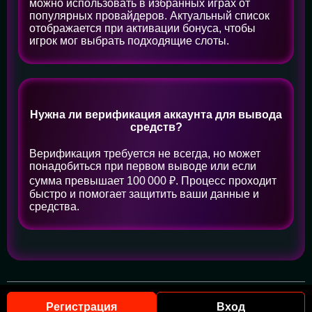
можно использовать в избранных играх от
популярных провайдеров. Актуальный список
отображается при активации бонуса, чтобы
игрок мог выбрать подходящие слоты.
Нужна ли верификация аккаунта для вывода
средств?
Верификация требуется не всегда, но может
понадобиться при первом выводе или если
сумма превышает 100 000 ₽. Процесс проходит
быстро и помогает защитить ваши данные и
средства.
2026 © Все права защищены | Пинко Казино
Регистрация
Вход