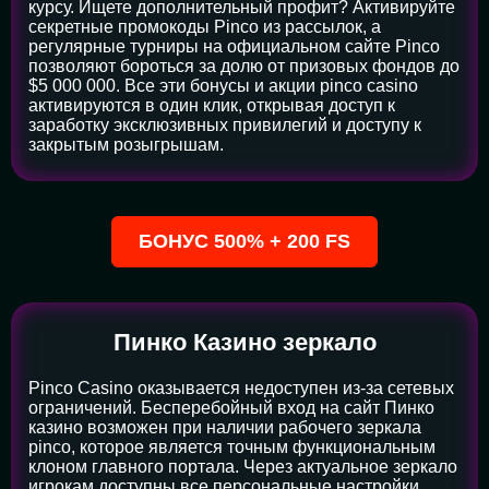
курсу. Ищете дополнительный профит? Активируйте
секретные промокоды Pinco из рассылок, а
регулярные турниры на официальном сайте Pinco
позволяют бороться за долю от призовых фондов до
$5 000 000. Все эти бонусы и акции pinco casino
активируются в один клик, открывая доступ к
заработку эксклюзивных привилегий и доступу к
закрытым розыгрышам.
БОНУС 500% + 200 FS
Пинко Казино зеркало
Pinco Casino оказывается недоступен из-за сетевых
ограничений. Бесперебойный вход на сайт Пинко
казино возможен при наличии рабочего зеркала
pinco, которое является точным функциональным
клоном главного портала. Через актуальное зеркало
игрокам доступны все персональные настройки,