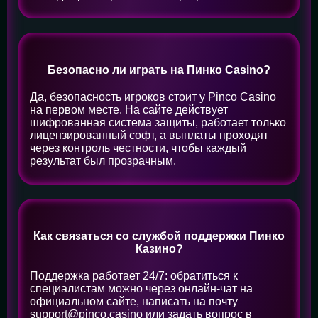
Безопасно ли играть на Пинко Casino?
Да, безопасность игроков стоит у Pinco Casino
на первом месте. На сайте действует
шифрованная система защиты, работает только
лицензированный софт, а выплаты проходят
через контроль честности, чтобы каждый
результат был прозрачным.
Как связаться со службой поддержки Пинко
Казино?
Поддержка работает 24/7: обратиться к
специалистам можно через онлайн-чат на
официальном сайте, написать на почту
support@pinco.casino или задать вопрос в