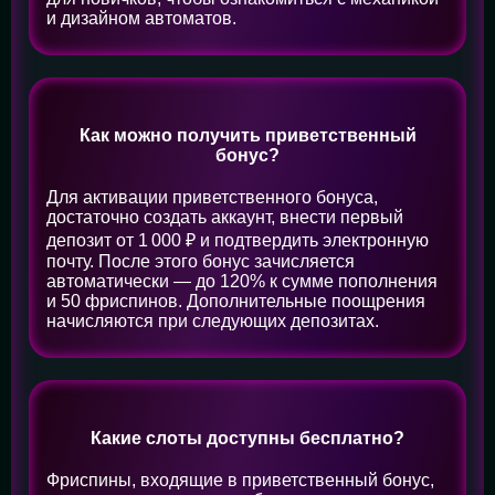
и дизайном автоматов.
Как можно получить приветственный
бонус?
Для активации приветственного бонуса,
достаточно создать аккаунт, внести первый
депозит от 1 000 ₽ и подтвердить электронную
почту. После этого бонус зачисляется
автоматически — до 120% к сумме пополнения
и 50 фриспинов. Дополнительные поощрения
начисляются при следующих депозитах.
Какие слоты доступны бесплатно?
Фриспины, входящие в приветственный бонус,