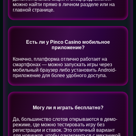
можно найти прямо в личном разделе или на
главной странице.
Есть ли у Pinco Casino мобильное
приложение?
Конечно, платформа отлично работает на
смартфонах — можно запускать игры через
мобильный браузер либо установить Android-
приложение для более удобного доступа.
Могу ли я играть бесплатно?
Да, большинство слотов открываются в демо-
режиме, где можно тестировать игру без
регистрации и ставок. Это отличный вариант
для новичков, чтобы ознакомиться с механикой