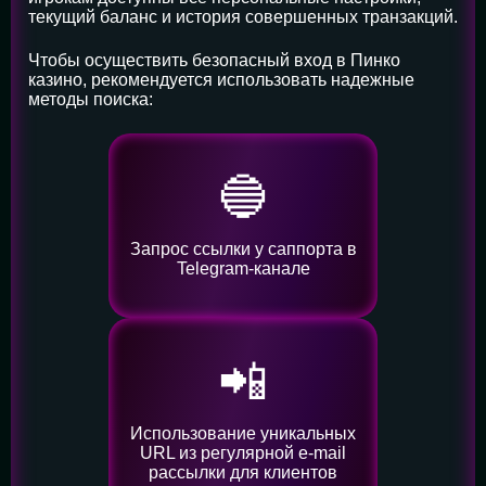
текущий баланс и история совершенных транзакций.
Чтобы осуществить безопасный вход в Пинко
казино, рекомендуется использовать надежные
методы поиска:
🔵
Запрос ссылки у саппорта в
Telegram-канале
📲
Использование уникальных
URL из регулярной e-mail
рассылки для клиентов