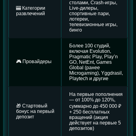
столами, Crash-игры,
🎰 Категории
Live-дилеры,
развлечений
спортивные пари,
лотереи,
телевизионные игры,
бинго
Более 100 студий,
включая Evolution,
Pragmatic Play, Play’n
🎮 Провайдеры
GO, NetEnt, Games
Global (ранее
Microgaming), Yggdrasil,
Playtech и другие
На первые пополнения
— от 100% до 120%,
🎁 Стартовый
суммарно до 450 000 ₽
бонус на первый
+ 250 бесплатных
депозит
вращений (акция
действует на первые 5
депозитов)