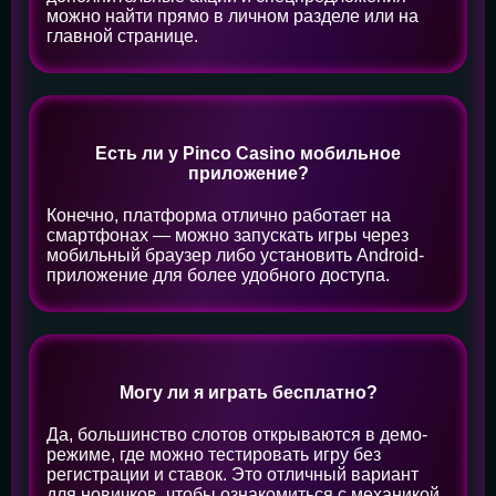
можно найти прямо в личном разделе или на
главной странице.
Есть ли у Pinco Casino мобильное
приложение?
Конечно, платформа отлично работает на
смартфонах — можно запускать игры через
мобильный браузер либо установить Android-
приложение для более удобного доступа.
Могу ли я играть бесплатно?
Да, большинство слотов открываются в демо-
режиме, где можно тестировать игру без
регистрации и ставок. Это отличный вариант
для новичков, чтобы ознакомиться с механикой