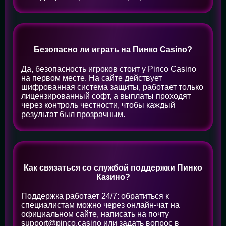
Безопасно ли играть на Пинко Casino?
Да, безопасность игроков стоит у Pinco Casino
на первом месте. На сайте действует
шифрованная система защиты, работает только
лицензированный софт, а выплаты проходят
через контроль честности, чтобы каждый
результат был прозрачным.
Как связаться со службой поддержки Пинко
Казино?
Поддержка работает 24/7: обратиться к
специалистам можно через онлайн-чат на
официальном сайте, написать на почту
support@pinco.casino или задать вопрос в