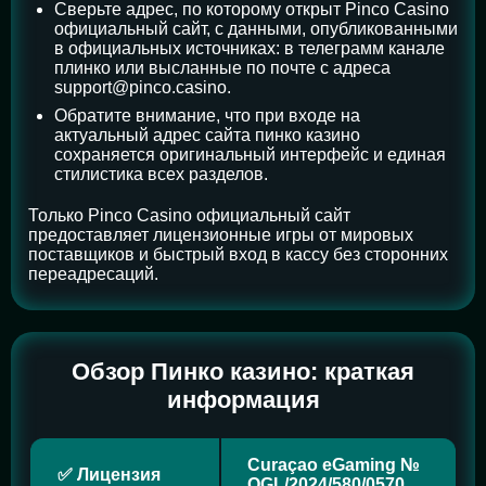
Сверьте адрес, по которому открыт Pinco Casino
официальный сайт, с данными, опубликованными
в официальных источниках: в телеграмм канале
плинко или высланные по почте с адреса
support@pinco.casino.
Обратите внимание, что при входе на
актуальный адрес сайта пинко казино
сохраняется оригинальный интерфейс и единая
стилистика всех разделов.
Только Pinco Casino официальный сайт
предоставляет лицензионные игры от мировых
поставщиков и быстрый вход в кассу без сторонних
переадресаций.
Обзор Пинко казино: краткая
информация
Curaçao eGaming №
✅ Лицензия
OGL/2024/580/0570