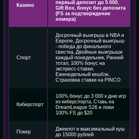
первый депозит до 5 000,
Казино
Gift Box, бонус без депозита
(FS за подтверждение
номера)
Досрочный выигрыш в NBA и
Европе, Досрочный выигрыш
- победа до финального
свистка, Двойные выигрыши
Спорт
каждый понедельник, Ранний
тотал, 100% бонус на
экспресс-ставки,
Еженедельный кешбэк,
Страховка ставки на PINCO
100% бонус до 3 000 к дню игр
из киберспорта, Ставь на
Киберспорт
DreamLeague S26 и лови
100% FS до $20
Джекпот и максимальный куш
Покер
до 15000 рублей