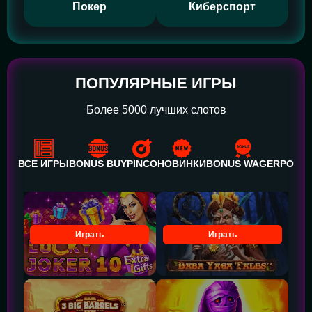
Покер
Киберспорт
ПОПУЛЯРНЫЕ ИГРЫ
Более 5000 лучших слотов
ВСЕ ИГРЫ
BONUS BUY
PINCO
НОВИНКИ
BONUS WAGER
POWE
Играть
Играть