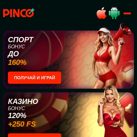
СПОРТ
БОНУС
ДО
160%
ПОЛУЧАЙ И ИГРАЙ
КАЗИНО
БОНУС
120%
+250 FS