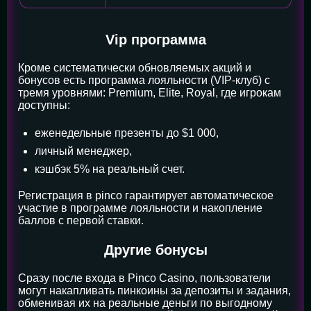
Vip программа
Кроме систематически обновляемых акций и
бонусов есть программа лояльности (VIP-клуб) с
тремя уровнями: Premium, Elite, Royal, где игрокам
доступны:
еженедельные презенты до $1 000,
личный менеджер,
кэшбэк 5% на реальный счет.
Регистрация в pinco гарантирует автоматическое
участие в программе лояльности и накопление
баллов с первой ставки.
Другие бонусы
Сразу после входа в Pinco Casino, пользователи
могут накапливать пинкоины за депозиты и задания,
обменивая их на реальные деньги по выгодному