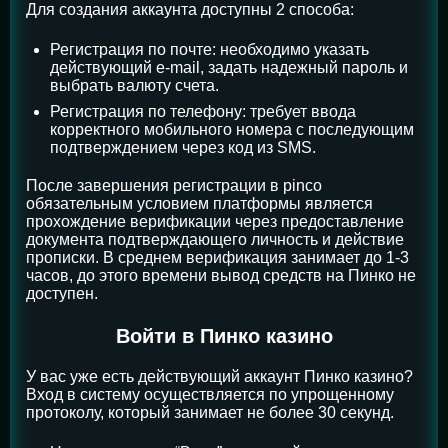
Для создания аккаунта доступны 2 способа:
Регистрация по почте: необходимо указать
действующий e-mail, задать надежный пароль и
выбрать валюту счета.
Регистрация по телефону: требует ввода
корректного мобильного номера с последующим
подтверждением через код из SMS.
После завершения регистрации в pinco
обязательным условием платформы является
прохождение верификации через предоставление
документа подтверждающего личность и действие
прописки. В среднем верификация занимает до 1-3
часов, до этого времени вывод средств на Пинко не
доступен.
Войти в Пинко казино
У вас уже есть действующий аккаунт Пинко казино?
Вход в систему осуществляется по упрощенному
протоколу, который занимает не более 30 секунд.