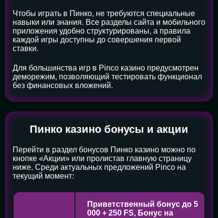
Чтобы играть в Пинко, не требуются специальные
навыки или знания. Все разделы сайта и мобильного
приложения удобно структурированы, а правила
каждой игры доступны до совершения первой
ставки.
Для большинства игр в Pinco казино предусмотрен
деморежим, позволяющий тестировать функционал
без финансовых вложений.
Пинко казино бонусы и акции
Перейти в раздел бонусов Пинко казино можно по
кнопке «Акции» или пролистав главную страницу
ниже. Среди актуальных предложений Pinco на
текущий момент:
Приветственный бонус до 5
000 + 250 FS, Бонус на