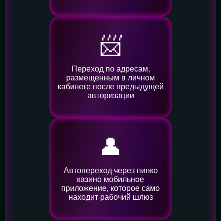
📨
Переход по адресам,
размещенным в личном
кабинете после предыдущей
авторизации
👤️
Автопереход через пинко
казино мобильное
приложение, которое само
находит рабочий шлюз