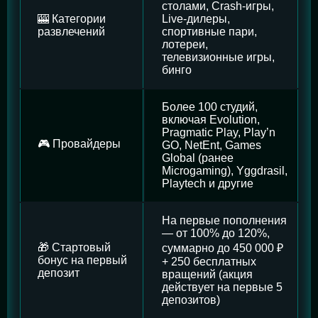
столами, Crash-игры,
🎰 Категории
Live-дилеры,
развлечений
спортивные пари,
лотереи,
телевизионные игры,
бинго
Более 100 студий,
включая Evolution,
Pragmatic Play, Play’n
🎮 Провайдеры
GO, NetEnt, Games
Global (ранее
Microgaming), Yggdrasil,
Playtech и другие
На первые пополнения
— от 100% до 120%,
🎁 Стартовый
суммарно до 450 000 ₽
бонус на первый
+ 250 бесплатных
депозит
вращений (акция
действует на первые 5
депозитов)