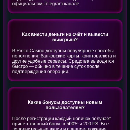
официальном Telegram-канале.
Как внести деньги на счёт и вывести
выигрыш?
В Pinco Casino доступны популярные способы
пополнения: банковские карты, криптовалюта и
другие удобные сервисы. Средства выводятся
быстро — обычно в течение суток после
подтверждения операции.
Какие бонусы доступны новым
пользователям?
После регистрации каждый новичок получает
приветственный бонус в 500% и 200 FS. Все
дополнительные акции и спецпредложения