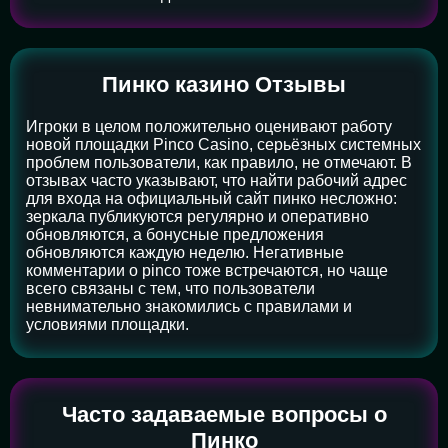
Пинко казино Отзывы
Игроки в целом положительно оценивают работу
новой площадки Pinco Casino, серьёзных системных
проблем пользователи, как правило, не отмечают. В
отзывах часто указывают, что найти рабочий адрес
для входа на официальный сайт пинко несложно:
зеркала публикуются регулярно и оперативно
обновляются, а бонусные предложения
обновляются каждую неделю. Негативные
комментарии о pinco тоже встречаются, но чаще
всего связаны с тем, что пользователи
невнимательно знакомились с правилами и
условиями площадки.
Часто задаваемые вопросы о
Пинко