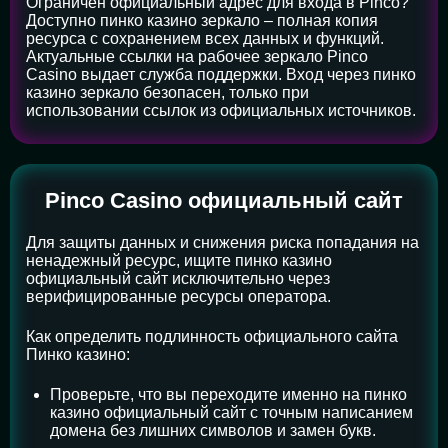
Ограничен официальный адрес для входа в Pinco?
Доступно пинко казино зеркало – полная копия
ресурса с сохранением всех данных и функций.
Актуальные ссылки на рабочее зеркало Pinco
Casino выдает служба поддержки. Вход через пинко
казино зеркало безопасен, только при
использовании ссылок из официальных источников.
Pinco Casino официальный сайт
Для защиты данных и снижения риска попадания на
ненадежный ресурс, ищите пинко казино
официальный сайт исключительно через
верифицированные ресурсы оператора.
Как определить подлинность официального сайта
Пинко казино:
Проверьте, что вы переходите именно на пинко
казино официальный сайт с точным написанием
домена без лишних символов и замен букв.