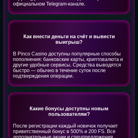
официальном Telegram-канале.
Как внести деньги на счёт и вывести
выигрыш?
В Pinco Casino доступны популярные способы
пополнения: банковские карты, криптовалюта и
другие удобные сервисы. Средства выводятся
быстро — обычно в течение суток после
подтверждения операции.
Какие бонусы доступны новым
пользователям?
После регистрации каждый новичок получает
приветственный бонус в 500% и 200 FS. Все
дополнительные акции и спецпредложения