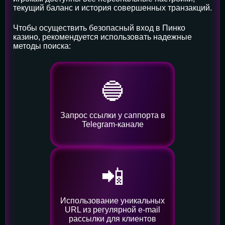
текущий баланс и история совершенных транзакций.
Чтобы осуществить безопасный вход в Пинко
казино, рекомендуется использовать надежные
методы поиска:
🔵
Запрос ссылки у саппорта в
Telegram-канале
📲
Использование уникальных
URL из регулярной e-mail
рассылки для клиентов