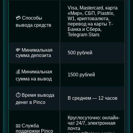
Visa, Mastercard, карта
«Мир», СБП, Piastrix,
💳 Способы
W1, криптовалюта,
перевод на карты Т-
вывода средств
Банка и Сбера,
Telegram Stars
💸 Минимальная
500 рублей
сумма депозита
💰 Минимальная
1500 рублей
сумма на вывод
⏱️ Время вывода
В среднем — 12 часов
денег в Pinco
Круглосуточно: онлайн-
чат 24/7, электронная
📧 Служба
почта
поддержки Pinco