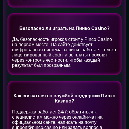
Безопасно ли играть на Пинко Casino?
Да, безопасность игроков стоит у Pinco Casino
на первом месте. На сайте действует
шифрованная система защиты, работает только
лицензированный софт, а выплаты проходят
через контроль честности, чтобы каждый
результат был прозрачным.
Как связаться со службой поддержки Пинко
Казино?
Поддержка работает 24/7: обратиться к
специалистам можно через онлайн-чат на
официальном сайте, написать на почту
support@pinco.casino или задать вопрос в