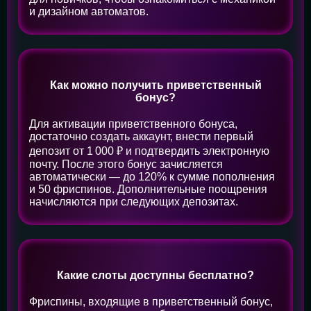
и дизайном автоматов.
Как можно получить приветственный
бонус?
Для активации приветственного бонуса,
достаточно создать аккаунт, внести первый
депозит от 1 000 ₽ и подтвердить электронную
почту. После этого бонус зачисляется
автоматически — до 120% к сумме пополнения
и 50 фриспинов. Дополнительные поощрения
начисляются при следующих депозитах.
Какие слоты доступны бесплатно?
Фриспины, входящие в приветственный бонус,