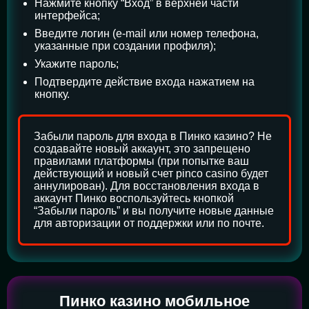
Нажмите кнопку “Вход” в верхней части
интерфейса;
Введите логин (e-mail или номер телефона,
указанные при создании профиля);
Укажите пароль;
Подтвердите действие входа нажатием на
кнопку.
Забыли пароль для входа в Пинко казино? Не
создавайте новый аккаунт, это запрещено
правилами платформы (при попытке ваш
действующий и новый счет pinco casino будет
аннулирован). Для восстановления входа в
аккаунт Пинко воспользуйтесь кнопкой
“Забыли пароль” и вы получите новые данные
для авторизации от поддержки или по почте.
Пинко казино мобильное