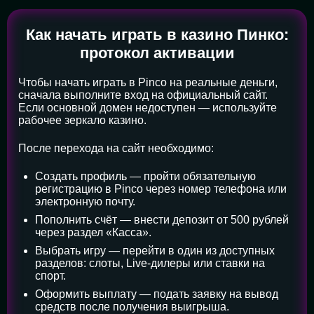
Как начать играть в казино Пинко:
протокол активации
Чтобы начать играть в Pinco на реальные деньги,
сначала выполните вход на официальный сайт.
Если основной домен недоступен — используйте
рабочее зеркало казино.
После перехода на сайт необходимо:
Создать профиль — пройти обязательную
регистрацию в Pinco через номер телефона или
электронную почту.
Пополнить счёт — внести депозит от 500 рублей
через раздел «Касса».
Выбрать игру — перейти в один из доступных
разделов: слоты, Live-дилеры или ставки на
спорт.
Оформить выплату — подать заявку на вывод
средств после получения выигрыша.