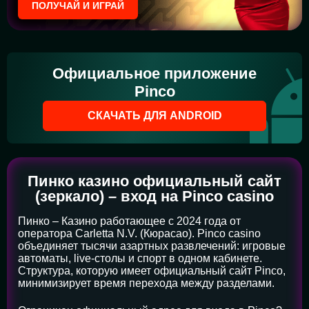
ПОЛУЧАЙ И ИГРАЙ
Официальное приложение
Pinco
СКАЧАТЬ ДЛЯ ANDROID
Пинко казино официальный сайт
(зеркало) – вход на Pinco casino
Пинко – Казино работающее с 2024 года от
оператора Carletta N.V. (Кюрасао). Pinco casino
объединяет тысячи азартных развлечений: игровые
автоматы, live-столы и спорт в одном кабинете.
Структура, которую имеет официальный сайт Pinco,
минимизирует время перехода между разделами.