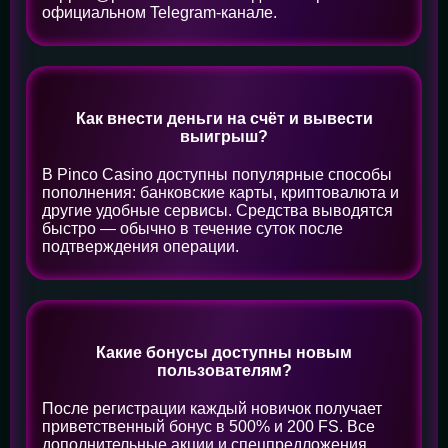
официальном Telegram-канале.
Как внести деньги на счёт и вывести
выигрыш?
В Pinco Casino доступны популярные способы
пополнения: банковские карты, криптовалюта и
другие удобные сервисы. Средства выводятся
быстро — обычно в течение суток после
подтверждения операции.
Какие бонусы доступны новым
пользователям?
После регистрации каждый новичок получает
приветственный бонус в 500% и 200 FS. Все
дополнительные акции и спецпредложения