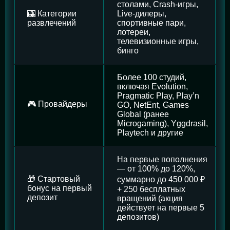
столами, Crash-игры,
🎰 Категории
Live-дилеры,
развлечений
спортивные пари,
лотереи,
телевизионные игры,
бинго
Более 100 студий,
включая Evolution,
Pragmatic Play, Play’n
🎮 Провайдеры
GO, NetEnt, Games
Global (ранее
Microgaming), Yggdrasil,
Playtech и другие
На первые пополнения
— от 100% до 120%,
🎁 Стартовый
суммарно до 450 000 ₽
бонус на первый
+ 250 бесплатных
депозит
вращений (акция
действует на первые 5
депозитов)