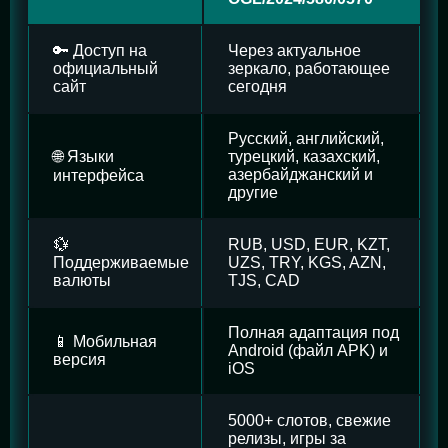
🔑 Доступ на
Через актуальное
официальный
зеркало, работающее
сайт
сегодня
Русский, английский,
🌐 Языки
турецкий, казахский,
азербайджанский и
интерфейса
другие
💱
RUB, USD, EUR, KZT,
Поддерживаемые
UZS, TRY, KGS, AZN,
валюты
TJS, CAD
Полная адаптация под
📱 Мобильная
Android (файл APK) и
версия
iOS
5000+ слотов, свежие
релизы, игры за