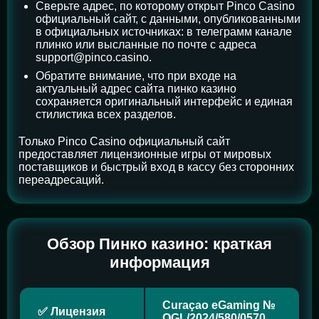
Сверьте адрес, по которому открыт Pinco Casino
официальный сайт, с данными, опубликованными
в официальных источниках: в телеграмм канале
плинко или высланные по почте с адреса
support@pinco.casino.
Обратите внимание, что при входе на
актуальный адрес сайта пинко казино
сохраняется оригинальный интерфейс и единая
стилистика всех разделов.
Только Pinco Casino официальный сайт
предоставляет лицензионные игры от мировых
поставщиков и быстрый вход в кассу без сторонних
переадресаций.
Обзор Пинко казино: краткая
информация
Curaçao eGaming №
✅ Лицензия
OGL/2024/580/0570