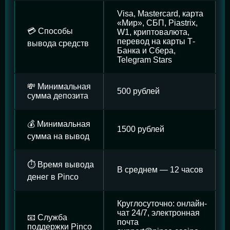
Visa, Mastercard, карта
«Мир», СБП, Piastrix,
💳 Способы
W1, криптовалюта,
перевод на карты Т-
вывода средств
Банка и Сбера,
Telegram Stars
💸 Минимальная
500 рублей
сумма депозита
💰 Минимальная
1500 рублей
сумма на вывод
⏱️ Время вывода
В среднем — 12 часов
денег в Pinco
Круглосуточно: онлайн-
чат 24/7, электронная
📧 Служба
почта
поддержки Pinco