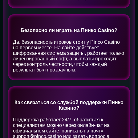
Безопасно ли играть на Пинко Casino?
Да, безопасность игроков стоит у Pinco Casino
на первом месте. На сайте действует
шифрованная система защиты, работает только
лицензированный софт, а выплаты проходят
через контроль честности, чтобы каждый
результат был прозрачным.
Как связаться со службой поддержки Пинко
Казино?
Поддержка работает 24/7: обратиться к
специалистам можно через онлайн-чат на
официальном сайте, написать на почту
support@pinco.casino или задать вопрос в