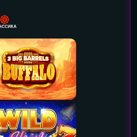
АССИКА