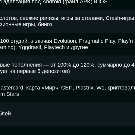
 адаптация под Android (файл APK) и iOS
слотов, свежие релизы, игры за столами, Crash-игры
зионные игры, бинго
100 студий, включая Evolution, Pragmatic Play, Play’
aming), Yggdrasil, Playtech и другие
вые пополнения — от 100% до 120%, суммарно до 45
ует на первые 5 депозитов)
Mastercard, карта «Мир», СБП, Piastrix, W1, криптова
am Stars
блей