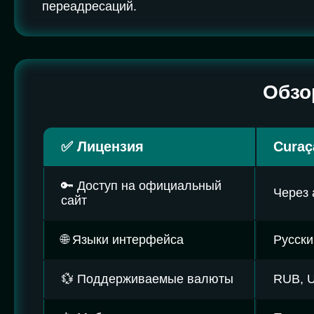
переадресаций.
Обзо
✅ Лицензия
Curaç
🔑 Доступ на официальный
Через 
сайт
🌐 Языки интерфейса
Русски
💱 Поддерживаемые валюты
RUB, U