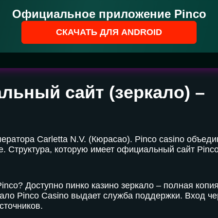
Официальное приложение Pinco
СКАЧАТЬ ДЛЯ ANDROID
льный сайт (зеркало) –
ератора Carletta N.V. (Кюрасао). Pinco casino объед
ете. Структура, которую имеет официальный сайт Pin
nco? Доступно пинко казино зеркало – полная копия
ало Pinco Casino выдает служба поддержки. Вход чер
сточников.