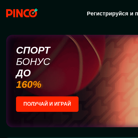
Регистрируйся и 
СПОРТ
БОНУС
ДО
160%
ПОЛУЧАЙ И ИГРАЙ