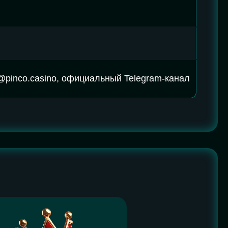
t@pinco.casino, официальный Telegram-канал