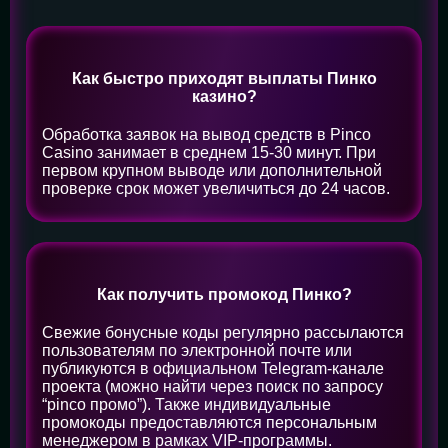
Как быстро приходят выплаты Пинко
казино?
Обработка заявок на вывод средств в Pinco
Casino занимает в среднем 15-30 минут. При
первом крупном выводе или дополнительной
проверке срок может увеличиться до 24 часов.
Как получить промокод Пинко?
Свежие бонусные коды регулярно рассылаются
пользователям по электронной почте или
публикуются в официальном Telegram-канале
проекта (можно найти через поиск по запросу
“pinco промо”). Также индивидуальные
промокоды предоставляются персональным
менеджером в рамках VIP-программы.