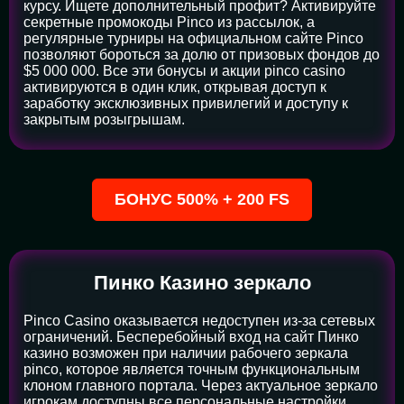
курсу. Ищете дополнительный профит? Активируйте
секретные промокоды Pinco из рассылок, а
регулярные турниры на официальном сайте Pinco
позволяют бороться за долю от призовых фондов до
$5 000 000. Все эти бонусы и акции pinco casino
активируются в один клик, открывая доступ к
заработку эксклюзивных привилегий и доступу к
закрытым розыгрышам.
БОНУС 500% + 200 FS
Пинко Казино зеркало
Pinco Casino оказывается недоступен из-за сетевых
ограничений. Бесперебойный вход на сайт Пинко
казино возможен при наличии рабочего зеркала
pinco, которое является точным функциональным
клоном главного портала. Через актуальное зеркало
игрокам доступны все персональные настройки,