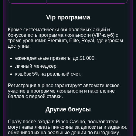
Vip программа
Кроме систематически обновляемых акций и
бонусов есть программа лояльности (VIP-клуб) с
тремя уровнями: Premium, Elite, Royal, где игрокам
доступны:
еженедельные презенты до $1 000,
личный менеджер,
кэшбэк 5% на реальный счет.
Регистрация в pinco гарантирует автоматическое
участие в программе лояльности и накопление
баллов с первой ставки.
Другие бонусы
Сразу после входа в Pinco Casino, пользователи
могут накапливать пинкоины за депозиты и задания,
обменивая их на реальные деньги по выгодному