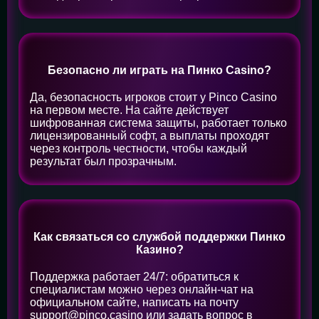
Безопасно ли играть на Пинко Casino?
Да, безопасность игроков стоит у Pinco Casino
на первом месте. На сайте действует
шифрованная система защиты, работает только
лицензированный софт, а выплаты проходят
через контроль честности, чтобы каждый
результат был прозрачным.
Как связаться со службой поддержки Пинко
Казино?
Поддержка работает 24/7: обратиться к
специалистам можно через онлайн-чат на
официальном сайте, написать на почту
support@pinco.casino или задать вопрос в