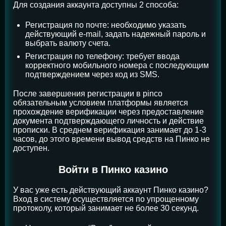
Для создания аккаунта доступны 2 способа:
Регистрация по почте: необходимо указать
действующий e-mail, задать надежный пароль и
выбрать валюту счета.
Регистрация по телефону: требует ввода
корректного мобильного номера с последующим
подтверждением через код из SMS.
После завершения регистрации в pinco
обязательным условием платформы является
прохождение верификации через предоставление
документа подтверждающего личность и действие
прописки. В среднем верификация занимает до 1-3
часов, до этого времени вывод средств на Пинко не
доступен.
Войти в Пинко казино
У вас уже есть действующий аккаунт Пинко казино?
Вход в систему осуществляется по упрощенному
протоколу, который занимает не более 30 секунд.