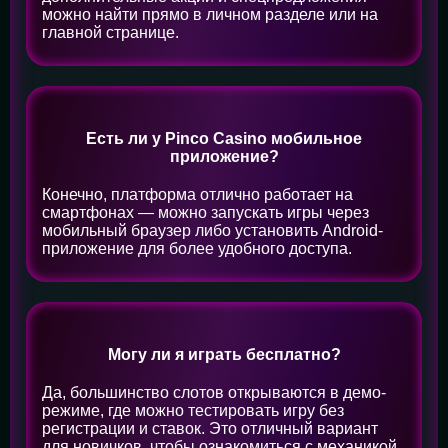
можно найти прямо в личном разделе или на
главной странице.
Есть ли у Pinco Casino мобильное
приложение?
Конечно, платформа отлично работает на
смартфонах — можно запускать игры через
мобильный браузер либо установить Android-
приложение для более удобного доступа.
Могу ли я играть бесплатно?
Да, большинство слотов открываются в демо-
режиме, где можно тестировать игру без
регистрации и ставок. Это отличный вариант
для новичков, чтобы ознакомиться с механикой