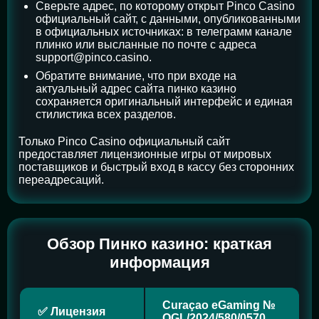
Сверьте адрес, по которому открыт Pinco Casino
официальный сайт, с данными, опубликованными
в официальных источниках: в телеграмм канале
плинко или высланные по почте с адреса
support@pinco.casino.
Обратите внимание, что при входе на
актуальный адрес сайта пинко казино
сохраняется оригинальный интерфейс и единая
стилистика всех разделов.
Только Pinco Casino официальный сайт
предоставляет лицензионные игры от мировых
поставщиков и быстрый вход в кассу без сторонних
переадресаций.
Обзор Пинко казино: краткая
информация
Curaçao eGaming №
✅ Лицензия
OGL/2024/580/0570