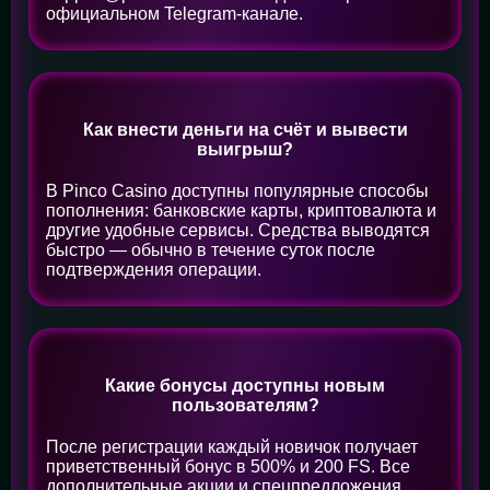
официальном Telegram-канале.
Как внести деньги на счёт и вывести
выигрыш?
В Pinco Casino доступны популярные способы
пополнения: банковские карты, криптовалюта и
другие удобные сервисы. Средства выводятся
быстро — обычно в течение суток после
подтверждения операции.
Какие бонусы доступны новым
пользователям?
После регистрации каждый новичок получает
приветственный бонус в 500% и 200 FS. Все
дополнительные акции и спецпредложения