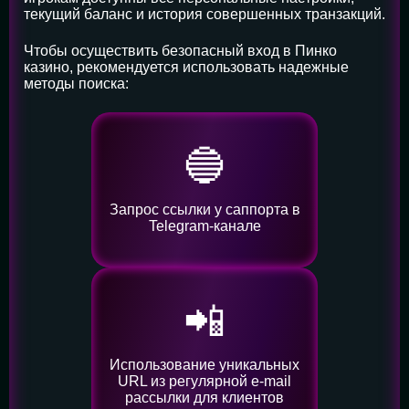
текущий баланс и история совершенных транзакций.
Чтобы осуществить безопасный вход в Пинко
казино, рекомендуется использовать надежные
методы поиска:
🔵
Запрос ссылки у саппорта в
Telegram-канале
📲
Использование уникальных
URL из регулярной e-mail
рассылки для клиентов