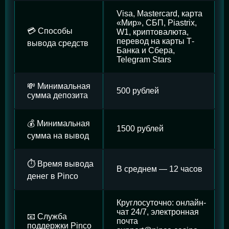
Visa, Mastercard, карта
«Мир», СБП, Piastrix,
💳 Способы
W1, криптовалюта,
перевод на карты Т-
вывода средств
Банка и Сбера,
Telegram Stars
💸 Минимальная
500 рублей
сумма депозита
💰 Минимальная
1500 рублей
сумма на вывод
⏱️ Время вывода
В среднем — 12 часов
денег в Pinco
Круглосуточно: онлайн-
чат 24/7, электронная
📧 Служба
почта
поддержки Pinco