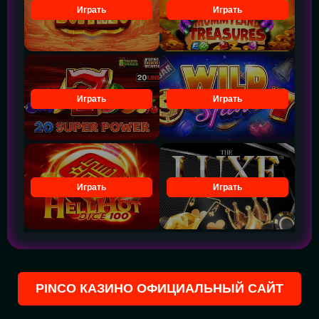
Играть
Играть
Играть
Играть
Играть
Играть
PINCO КАЗИНО ОФИЦИАЛЬНЫЙ САЙТ