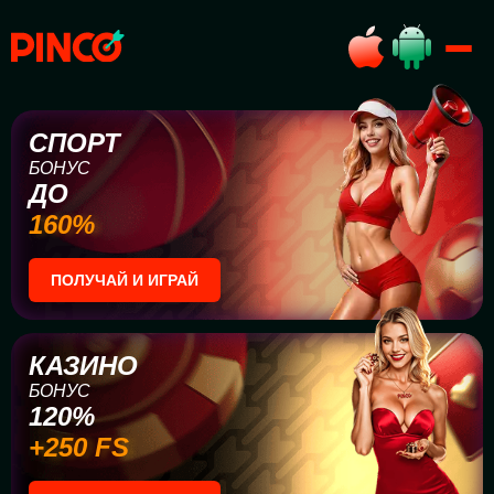
СПОРТ
БОНУС
ДО
160%
ПОЛУЧАЙ И ИГРАЙ
КАЗИНО
БОНУС
120%
+250 FS