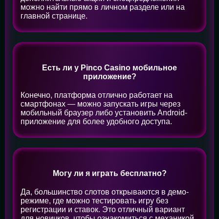
можно найти прямо в личном разделе или на
главной странице.
Есть ли у Pinco Casino мобильное
приложение?
Конечно, платформа отлично работает на
смартфонах — можно запускать игры через
мобильный браузер либо установить Android-
приложение для более удобного доступа.
Могу ли я играть бесплатно?
Да, большинство слотов открываются в демо-
режиме, где можно тестировать игру без
регистрации и ставок. Это отличный вариант
для новичков, чтобы ознакомиться с механикой