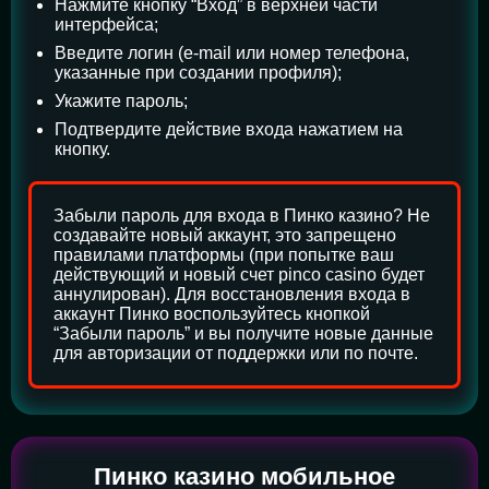
Нажмите кнопку “Вход” в верхней части
интерфейса;
Введите логин (e-mail или номер телефона,
указанные при создании профиля);
Укажите пароль;
Подтвердите действие входа нажатием на
кнопку.
Забыли пароль для входа в Пинко казино? Не
создавайте новый аккаунт, это запрещено
правилами платформы (при попытке ваш
действующий и новый счет pinco casino будет
аннулирован). Для восстановления входа в
аккаунт Пинко воспользуйтесь кнопкой
“Забыли пароль” и вы получите новые данные
для авторизации от поддержки или по почте.
Пинко казино мобильное