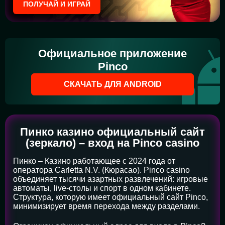
ПОЛУЧАЙ И ИГРАЙ
Официальное приложение
Pinco
СКАЧАТЬ ДЛЯ ANDROID
Пинко казино официальный сайт
(зеркало) – вход на Pinco casino
Пинко – Казино работающее с 2024 года от
оператора Carletta N.V. (Кюрасао). Pinco casino
объединяет тысячи азартных развлечений: игровые
автоматы, live-столы и спорт в одном кабинете.
Структура, которую имеет официальный сайт Pinco,
минимизирует время перехода между разделами.