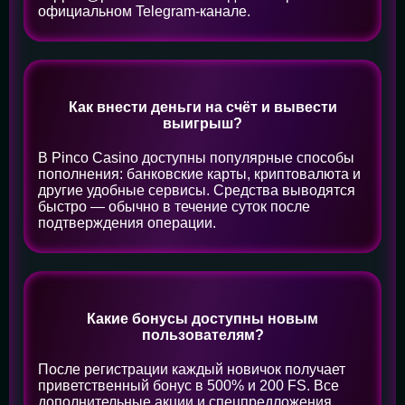
официальном Telegram-канале.
Как внести деньги на счёт и вывести
выигрыш?
В Pinco Casino доступны популярные способы
пополнения: банковские карты, криптовалюта и
другие удобные сервисы. Средства выводятся
быстро — обычно в течение суток после
подтверждения операции.
Какие бонусы доступны новым
пользователям?
После регистрации каждый новичок получает
приветственный бонус в 500% и 200 FS. Все
дополнительные акции и спецпредложения