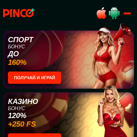
СПОРТ
БОНУС
ДО
160%
ПОЛУЧАЙ И ИГРАЙ
КАЗИНО
БОНУС
120%
+250 FS