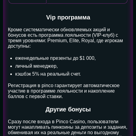
Vip программа
Кроме систематически обновляемых акций и
бонусов есть программа лояльности (VIP-клуб) с
тремя уровнями: Premium, Elite, Royal, где игрокам
доступны:
еженедельные презенты до $1 000,
личный менеджер,
кэшбэк 5% на реальный счет.
Регистрация в pinco гарантирует автоматическое
участие в программе лояльности и накопление
баллов с первой ставки.
Другие бонусы
Сразу после входа в Pinco Casino, пользователи
могут накапливать пинкоины за депозиты и задания,
обменивая их на реальные деньги по выгодному