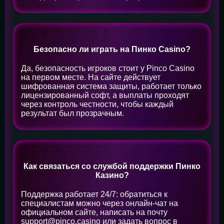
Безопасно ли играть на Пинко Casino?
Да, безопасность игроков стоит у Pinco Casino
на первом месте. На сайте действует
шифрованная система защиты, работает только
лицензированный софт, а выплаты проходят
через контроль честности, чтобы каждый
результат был прозрачным.
Как связаться со службой поддержки Пинко
Казино?
Поддержка работает 24/7: обратиться к
специалистам можно через онлайн-чат на
официальном сайте, написать на почту
support@pinco.casino или задать вопрос в