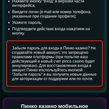
Нажмите кнопку “Вход” в верхней части
интерфейса;
Введите логин (e-mail или номер телефона,
указанные при создании профиля);
Укажите пароль;
Подтвердите действие входа нажатием на
кнопку.
Забыли пароль для входа в Пинко казино? Не
создавайте новый аккаунт, это запрещено
правилами платформы (при попытке ваш
действующий и новый счет pinco casino будет
аннулирован). Для восстановления входа в
аккаунт Пинко воспользуйтесь кнопкой
“Забыли пароль” и вы получите новые данные
для авторизации от поддержки или по почте.
Пинко казино мобильное