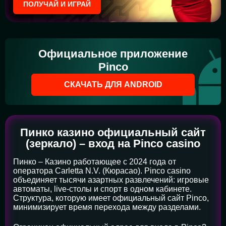
ПОЛУЧАЙ И ИГРАЙ
Официальное приложение
Pinco
СКАЧАТЬ ДЛЯ ANDROID
Пинко казино официальный сайт
(зеркало) – вход на Pinco casino
Пинко – Казино работающее с 2024 года от
оператора Carletta N.V. (Кюрасао). Pinco casino
объединяет тысячи азартных развлечений: игровые
автоматы, live-столы и спорт в одном кабинете.
Структура, которую имеет официальный сайт Pinco,
минимизирует время перехода между разделами.