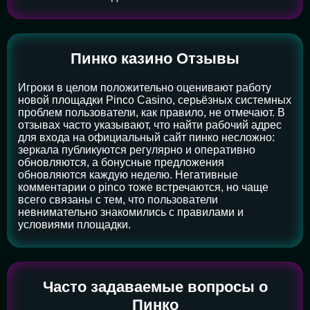
Пинко казино Отзывы
Игроки в целом положительно оценивают работу
новой площадки Pinco Casino, серьёзных системных
проблем пользователи, как правило, не отмечают. В
отзывах часто указывают, что найти рабочий адрес
для входа на официальный сайт пинко несложно:
зеркала публикуются регулярно и оперативно
обновляются, а бонусные предложения
обновляются каждую неделю. Негативные
комментарии о pinco тоже встречаются, но чаще
всего связаны с тем, что пользователи
невнимательно знакомились с правилами и
условиями площадки.
Часто задаваемые вопросы о
Пинко