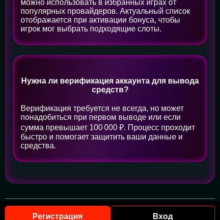
можно использовать в избранных играх от
популярных провайдеров. Актуальный список
отображается при активации бонуса, чтобы
игрок мог выбрать подходящие слоты.
Нужна ли верификация аккаунта для вывода
средств?
Верификация требуется не всегда, но может
понадобиться при первом выводе или если
сумма превышает 100 000 ₽. Процесс проходит
быстро и помогает защитить ваши данные и
средства.
2026 © Все права защищены | Пинко Казино
Регистрация
Вход