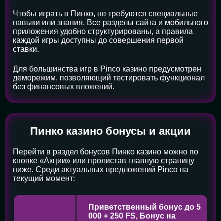
Чтобы играть в Пинко, не требуются специальные
навыки или знания. Все разделы сайта и мобильного
приложения удобно структурированы, а правила
каждой игры доступны до совершения первой
ставки.
Для большинства игр в Pinco казино предусмотрен
деморежим, позволяющий тестировать функционал
без финансовых вложений.
Пинко казино бонусы и акции
Перейти в раздел бонусов Пинко казино можно по
кнопке «Акции» или пролистав главную страницу
ниже. Среди актуальных предложений Pinco на
текущий момент:
Приветственный бонус до 5
000 + 250 FS, Бонус на