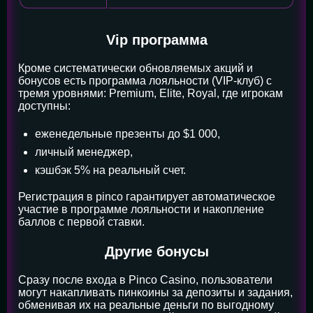
Vip программа
Кроме систематически обновляемых акций и
бонусов есть программа лояльности (VIP-клуб) с
тремя уровнями: Premium, Elite, Royal, где игрокам
доступны:
еженедельные презенты до $1 000,
личный менеджер,
кэшбэк 5% на реальный счет.
Регистрация в pinco гарантирует автоматическое
участие в программе лояльности и накопление
баллов с первой ставки.
Другие бонусы
Сразу после входа в Pinco Casino, пользователи
могут накапливать пинкоины за депозиты и задания,
обменивая их на реальные деньги по выгодному