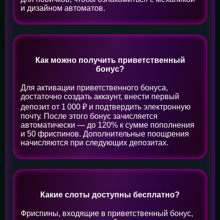
и дизайном автоматов.
Как можно получить приветственный
бонус?
Для активации приветственного бонуса,
достаточно создать аккаунт, внести первый
депозит от 1 000 ₽ и подтвердить электронную
почту. После этого бонус зачисляется
автоматически — до 120% к сумме пополнения
и 50 фриспинов. Дополнительные поощрения
начисляются при следующих депозитах.
Какие слоты доступны бесплатно?
Фриспины, входящие в приветственный бонус,