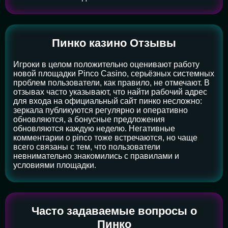
Пинко казино Отзывы
Игроки в целом положительно оценивают работу
новой площадки Pinco Casino, серьёзных системных
проблем пользователи, как правило, не отмечают. В
отзывах часто указывают, что найти рабочий адрес
для входа на официальный сайт пинко несложно:
зеркала публикуются регулярно и оперативно
обновляются, а бонусные предложения
обновляются каждую неделю. Негативные
комментарии о pinco тоже встречаются, но чаще
всего связаны с тем, что пользователи
невнимательно знакомились с правилами и
условиями площадки.
Часто задаваемые вопросы о
Пинко