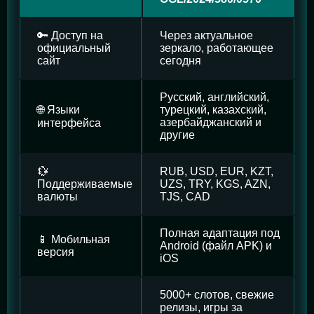
🔑 Доступ на
Через актуальное
официальный
зеркало, работающее
сайт
сегодня
Русский, английский,
🌐 Языки
турецкий, казахский,
азербайджанский и
интерфейса
другие
💱
RUB, USD, EUR, KZT,
Поддерживаемые
UZS, TRY, KGS, AZN,
валюты
TJS, CAD
Полная адаптация под
📱 Мобильная
Android (файл APK) и
версия
iOS
5000+ слотов, свежие
релизы, игры за