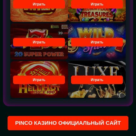
Играть
Играть
Играть
Играть
Играть
Играть
PINCO КАЗИНО ОФИЦИАЛЬНЫЙ САЙТ