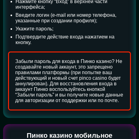
Нажмите кнопку “Вход” в верхней части
интерфейса;
Введите логин (e-mail или номер телефона,
указанные при создании профиля);
Укажите пароль;
Подтвердите действие входа нажатием на
кнопку.
Забыли пароль для входа в Пинко казино? Не
создавайте новый аккаунт, это запрещено
правилами платформы (при попытке ваш
действующий и новый счет pinco casino будет
аннулирован). Для восстановления входа в
аккаунт Пинко воспользуйтесь кнопкой
“Забыли пароль” и вы получите новые данные
для авторизации от поддержки или по почте.
Пинко казино мобильное