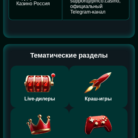
support@pinco.casino,
Казино Россия
официальный
Telegram-канал
Тематические разделы
Live-дилеры
Краш-игры