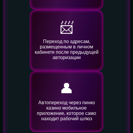
📨
Переход по адресам,
размещенным в личном
кабинете после предыдущей
авторизации
👤️
Автопереход через пинко
казино мобильное
приложение, которое само
находит рабочий шлюз