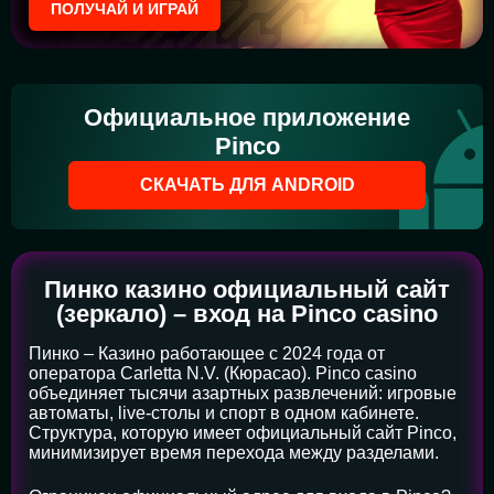
ПОЛУЧАЙ И ИГРАЙ
Официальное приложение
Pinco
СКАЧАТЬ ДЛЯ ANDROID
Пинко казино официальный сайт
(зеркало) – вход на Pinco casino
Пинко – Казино работающее с 2024 года от
оператора Carletta N.V. (Кюрасао). Pinco casino
объединяет тысячи азартных развлечений: игровые
автоматы, live-столы и спорт в одном кабинете.
Структура, которую имеет официальный сайт Pinco,
минимизирует время перехода между разделами.