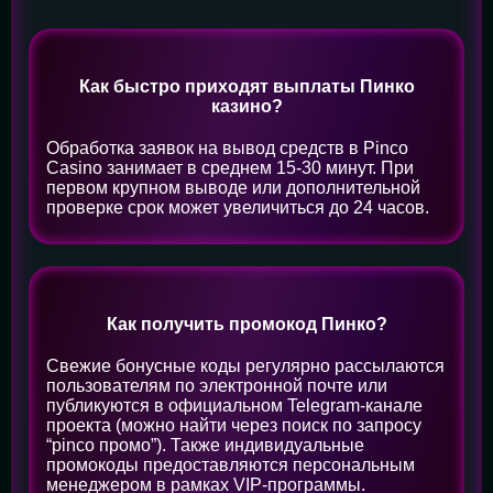
Как быстро приходят выплаты Пинко
казино?
Обработка заявок на вывод средств в Pinco
Casino занимает в среднем 15-30 минут. При
первом крупном выводе или дополнительной
проверке срок может увеличиться до 24 часов.
Как получить промокод Пинко?
Свежие бонусные коды регулярно рассылаются
пользователям по электронной почте или
публикуются в официальном Telegram-канале
проекта (можно найти через поиск по запросу
“pinco промо”). Также индивидуальные
промокоды предоставляются персональным
менеджером в рамках VIP-программы.