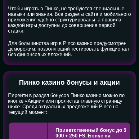
Чтобы играть в Пинко, не требуются специальные
навыки или знания. Все разделы сайта и мобильного
приложения удобно структурированы, а правила
каждой игры доступны до совершения первой
ставки.
Для большинства игр в Pinco казино предусмотрен
деморежим, позволяющий тестировать функционал
без финансовых вложений.
Пинко казино бонусы и акции
Перейти в раздел бонусов Пинко казино можно по
кнопке «Акции» или пролистав главную страницу
ниже. Среди актуальных предложений Pinco на
текущий момент:
Приветственный бонус до 5
000 + 250 FS, Бонус на