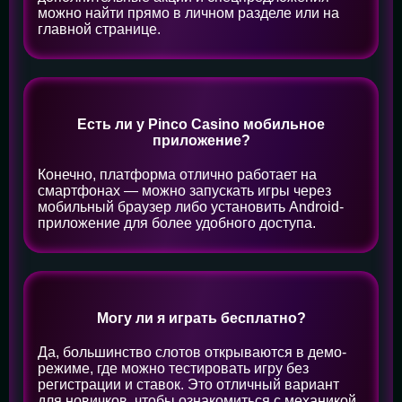
можно найти прямо в личном разделе или на
главной странице.
Есть ли у Pinco Casino мобильное
приложение?
Конечно, платформа отлично работает на
смартфонах — можно запускать игры через
мобильный браузер либо установить Android-
приложение для более удобного доступа.
Могу ли я играть бесплатно?
Да, большинство слотов открываются в демо-
режиме, где можно тестировать игру без
регистрации и ставок. Это отличный вариант
для новичков, чтобы ознакомиться с механикой