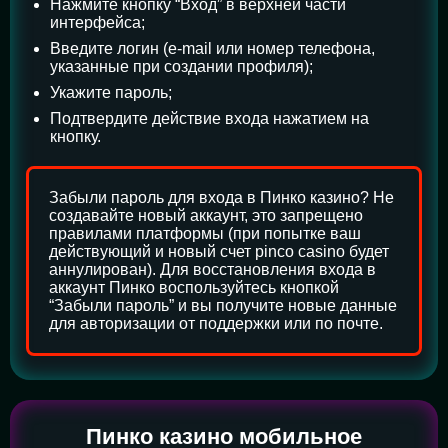
Нажмите кнопку “Вход” в верхней части
интерфейса;
Введите логин (e-mail или номер телефона,
указанные при создании профиля);
Укажите пароль;
Подтвердите действие входа нажатием на
кнопку.
Забыли пароль для входа в Пинко казино? Не
создавайте новый аккаунт, это запрещено
правилами платформы (при попытке ваш
действующий и новый счет pinco casino будет
аннулирован). Для восстановления входа в
аккаунт Пинко воспользуйтесь кнопкой
“Забыли пароль” и вы получите новые данные
для авторизации от поддержки или по почте.
Пинко казино мобильное