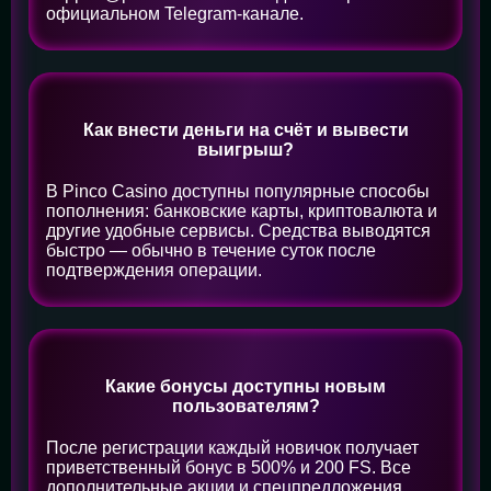
официальном Telegram-канале.
Как внести деньги на счёт и вывести
выигрыш?
В Pinco Casino доступны популярные способы
пополнения: банковские карты, криптовалюта и
другие удобные сервисы. Средства выводятся
быстро — обычно в течение суток после
подтверждения операции.
Какие бонусы доступны новым
пользователям?
После регистрации каждый новичок получает
приветственный бонус в 500% и 200 FS. Все
дополнительные акции и спецпредложения