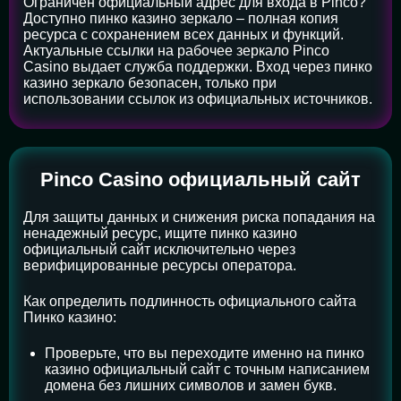
Ограничен официальный адрес для входа в Pinco?
Доступно пинко казино зеркало – полная копия
ресурса с сохранением всех данных и функций.
Актуальные ссылки на рабочее зеркало Pinco
Casino выдает служба поддержки. Вход через пинко
казино зеркало безопасен, только при
использовании ссылок из официальных источников.
Pinco Casino официальный сайт
Для защиты данных и снижения риска попадания на
ненадежный ресурс, ищите пинко казино
официальный сайт исключительно через
верифицированные ресурсы оператора.
Как определить подлинность официального сайта
Пинко казино:
Проверьте, что вы переходите именно на пинко
казино официальный сайт с точным написанием
домена без лишних символов и замен букв.