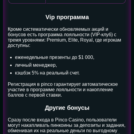
Vip программа
Кроме систематически обновляемых акций и
бонусов есть программа лояльности (VIP-клуб) с
тремя уровнями: Premium, Elite, Royal, где игрокам
доступны:
еженедельные презенты до $1 000,
личный менеджер,
кэшбэк 5% на реальный счет.
Регистрация в pinco гарантирует автоматическое
участие в программе лояльности и накопление
баллов с первой ставки.
Другие бонусы
Сразу после входа в Pinco Casino, пользователи
могут накапливать пинкоины за депозиты и задания,
обменивая их на реальные деньги по выгодному