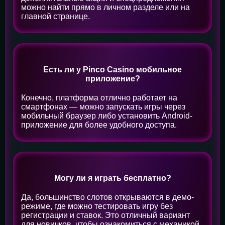
можно найти прямо в личном разделе или на
главной странице.
Есть ли у Pinco Casino мобильное
приложение?
Конечно, платформа отлично работает на
смартфонах — можно запускать игры через
мобильный браузер либо установить Android-
приложение для более удобного доступа.
Могу ли я играть бесплатно?
Да, большинство слотов открываются в демо-
режиме, где можно тестировать игру без
регистрации и ставок. Это отличный вариант
для новичков, чтобы ознакомиться с механикой