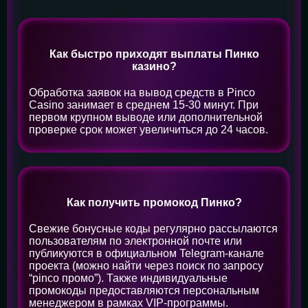
Как быстро приходят выплаты Пинко
казино?
Обработка заявок на вывод средств в Pinco
Casino занимает в среднем 15-30 минут. При
первом крупном выводе или дополнительной
проверке срок может увеличиться до 24 часов.
Как получить промокод Пинко?
Свежие бонусные коды регулярно рассылаются
пользователям по электронной почте или
публикуются в официальном Telegram-канале
проекта (можно найти через поиск по запросу
“pinco промо”). Также индивидуальные
промокоды предоставляются персональным
менеджером в рамках VIP-программы.