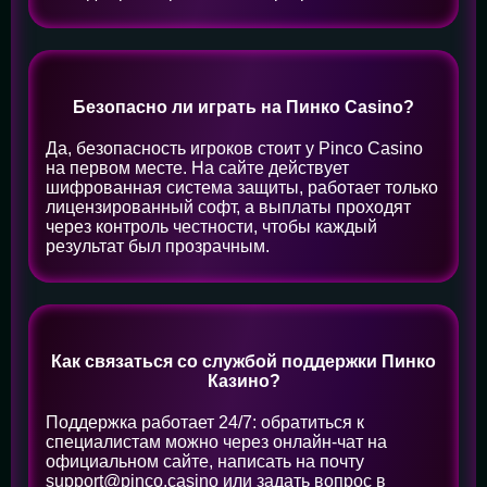
Безопасно ли играть на Пинко Casino?
Да, безопасность игроков стоит у Pinco Casino
на первом месте. На сайте действует
шифрованная система защиты, работает только
лицензированный софт, а выплаты проходят
через контроль честности, чтобы каждый
результат был прозрачным.
Как связаться со службой поддержки Пинко
Казино?
Поддержка работает 24/7: обратиться к
специалистам можно через онлайн-чат на
официальном сайте, написать на почту
support@pinco.casino или задать вопрос в