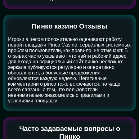
Пинко казино Отзывы
Игроки в целом положительно оценивают работу
новой площадки Pinco Casino, серьёзных системных
проблем пользователи, как правило, не отмечают. В
отзывах часто указывают, что найти рабочий адрес
для входа на официальный сайт пинко несложно:
зеркала публикуются регулярно и оперативно
обновляются, а бонусные предложения
обновляются каждую неделю. Негативные
комментарии о pinco тоже встречаются, но чаще
всего связаны с тем, что пользователи
невнимательно знакомились с правилами и
условиями площадки.
Часто задаваемые вопросы о
Пинко