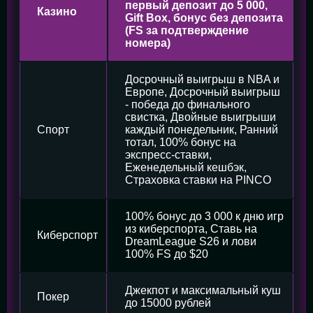
первый депозит до 5 000,
Казино
Gift Box, бонус без депозита
(FS за подтверждение
номера)
Досрочный выигрыш в NBA и
Европе, Досрочный выигрыш
- победа до финального
свистка, Двойные выигрыши
Спорт
каждый понедельник, Ранний
тотал, 100% бонус на
экспресс-ставки,
Еженедельный кешбэк,
Страховка ставки на PINCO
100% бонус до 3 000 к дню игр
из киберспорта, Ставь на
Киберспорт
DreamLeague S26 и лови
100% FS до $20
Джекпот и максимальный куш
Покер
до 15000 рублей