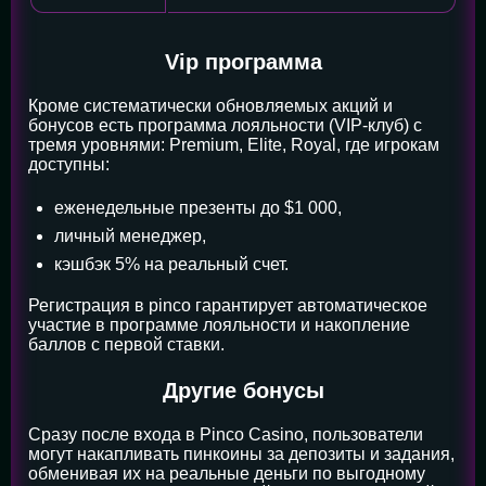
Vip программа
Кроме систематически обновляемых акций и
бонусов есть программа лояльности (VIP-клуб) с
тремя уровнями: Premium, Elite, Royal, где игрокам
доступны:
еженедельные презенты до $1 000,
личный менеджер,
кэшбэк 5% на реальный счет.
Регистрация в pinco гарантирует автоматическое
участие в программе лояльности и накопление
баллов с первой ставки.
Другие бонусы
Сразу после входа в Pinco Casino, пользователи
могут накапливать пинкоины за депозиты и задания,
обменивая их на реальные деньги по выгодному