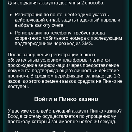
Для создания аккаунта доступны 2 способа:
Регистрация по почте: необходимо указать
действующий e-mail, задать надежный пароль и
выбрать валюту счета.
Регистрация по телефону: требует ввода
корректного мобильного номера с последующим
подтверждением через код из SMS.
После завершения регистрации в pinco
обязательным условием платформы является
прохождение верификации через предоставление
документа подтверждающего личность и действие
прописки. В среднем верификация занимает до 1-3
часов, до этого времени вывод средств на Пинко не
доступен.
Войти в Пинко казино
У вас уже есть действующий аккаунт Пинко казино?
Вход в систему осуществляется по упрощенному
протоколу, который занимает не более 30 секунд.