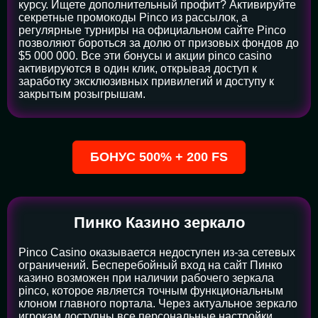
курсу. Ищете дополнительный профит? Активируйте
секретные промокоды Pinco из рассылок, а
регулярные турниры на официальном сайте Pinco
позволяют бороться за долю от призовых фондов до
$5 000 000. Все эти бонусы и акции pinco casino
активируются в один клик, открывая доступ к
заработку эксклюзивных привилегий и доступу к
закрытым розыгрышам.
БОНУС 500% + 200 FS
Пинко Казино зеркало
Pinco Casino оказывается недоступен из-за сетевых
ограничений. Бесперебойный вход на сайт Пинко
казино возможен при наличии рабочего зеркала
pinco, которое является точным функциональным
клоном главного портала. Через актуальное зеркало
игрокам доступны все персональные настройки,