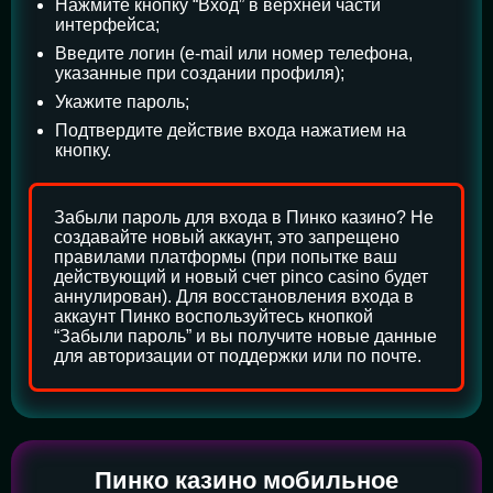
Нажмите кнопку “Вход” в верхней части
интерфейса;
Введите логин (e-mail или номер телефона,
указанные при создании профиля);
Укажите пароль;
Подтвердите действие входа нажатием на
кнопку.
Забыли пароль для входа в Пинко казино? Не
создавайте новый аккаунт, это запрещено
правилами платформы (при попытке ваш
действующий и новый счет pinco casino будет
аннулирован). Для восстановления входа в
аккаунт Пинко воспользуйтесь кнопкой
“Забыли пароль” и вы получите новые данные
для авторизации от поддержки или по почте.
Пинко казино мобильное