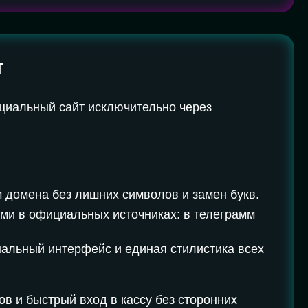
т
циальный сайт исключительно через
 домена без лишних символов и замен букв.
ыми в официальных источниках: в телеграмм
инальный интерфейс и единая стилистика всех
в и быстрый вход в кассу без сторонних