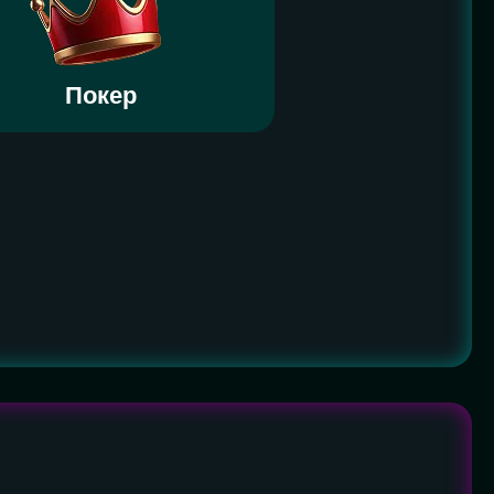
Покер