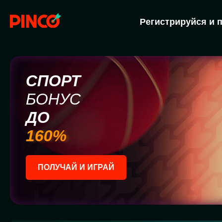
Регистрируйся и 
СПОРТ
БОНУС
ДО
160%
ПОЛУЧАЙ И ИГРАЙ