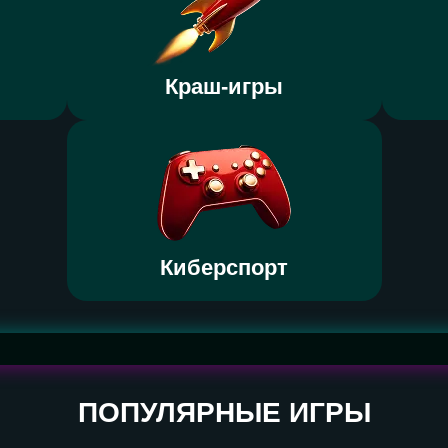
Краш-игры
Киберспорт
ПОПУЛЯРНЫЕ ИГРЫ