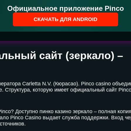
Официальное приложение Pinco
СКАЧАТЬ ДЛЯ ANDROID
льный сайт (зеркало) –
ератора Carletta N.V. (Кюрасао). Pinco casino объед
ете. Структура, которую имеет официальный сайт Pin
nco? Доступно пинко казино зеркало – полная копия
ало Pinco Casino выдает служба поддержки. Вход чер
сточников.