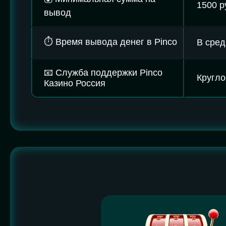
1500 р
вывод
⏱️ Время вывода денег в Pinco
В сред
📧 Служба поддержки Pinco
Кругло
Казино Россия