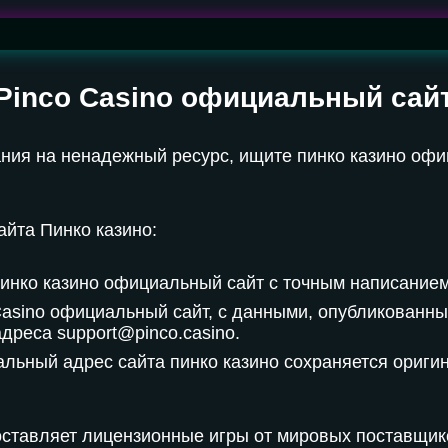
Pinco Casino официальный сай
ния на ненадежный ресурс, ищите пинко казино офи
йта Пинко казино:
пинко казино официальный сайт с точным написанием
 Casino официальный сайт, с данными, опубликованн
дреса support@pinco.casino.
уальный адрес сайта пинко казино сохраняется ориг
ставляет лицензионные игры от мировых поставщико