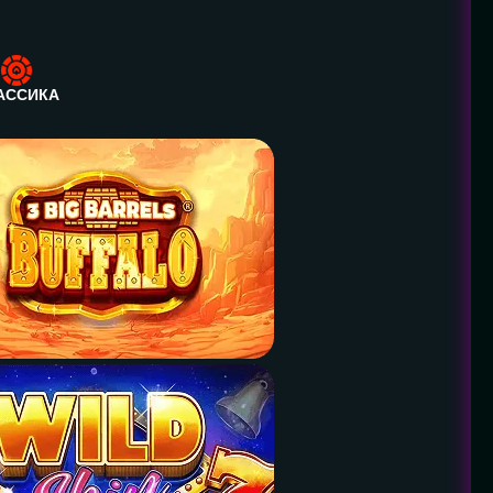
АССИКА