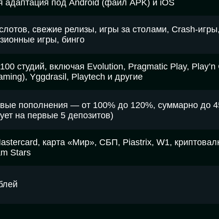
 адаптация под Android (файл APK) и iOS
слотов, свежие релизы, игры за столами, Crash-игры
зионные игры, бинго
100 студий, включая Evolution, Pragmatic Play, Play’
aming), Yggdrasil, Playtech и другие
вые пополнения — от 100% до 120%, суммарно до 45
ует на первые 5 депозитов)
Mastercard, карта «Мир», СБП, Piastrix, W1, криптова
am Stars
блей