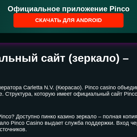
Официальное приложение Pinco
СКАЧАТЬ ДЛЯ ANDROID
льный сайт (зеркало) –
ератора Carletta N.V. (Кюрасао). Pinco casino объед
ете. Структура, которую имеет официальный сайт Pin
nco? Доступно пинко казино зеркало – полная копия
ало Pinco Casino выдает служба поддержки. Вход чер
сточников.