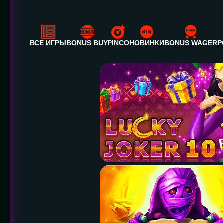
ВСЕ ИГРЫ
BONUS BUY
PINCO
НОВИНКИ
BONUS WAGER
P