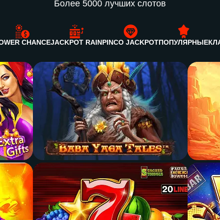
Более 5000 лучших слотов
OWER CHANCE
JACKPOT RAIN
PINCO JACKPOT
ПОПУЛЯРНЫЕ
КЛ