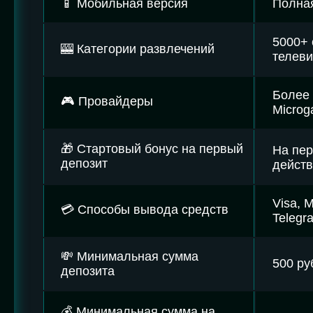
📱 Мобильная версия
Полная
5000+ 
🎰 Категории развлечений
телеви
Более 
🎮 Провайдеры
Microg
🎁 Стартовый бонус на первый
На пер
депозит
действ
Visa, 
💳 Способы вывода средств
Telegr
💸 Минимальная сумма
500 ру
депозита
💰 Минимальная сумма на