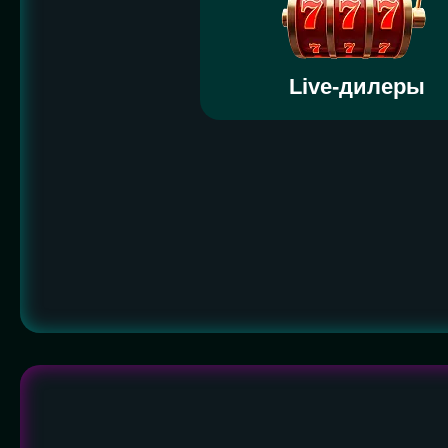
Live-дилеры