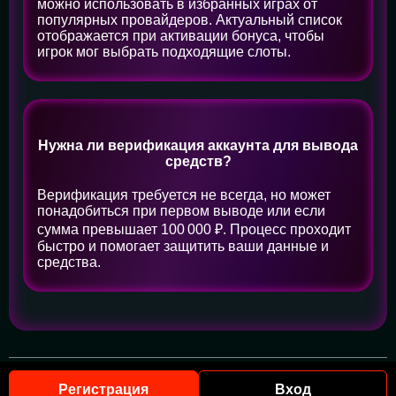
можно использовать в избранных играх от
популярных провайдеров. Актуальный список
отображается при активации бонуса, чтобы
игрок мог выбрать подходящие слоты.
Нужна ли верификация аккаунта для вывода
средств?
Верификация требуется не всегда, но может
понадобиться при первом выводе или если
сумма превышает 100 000 ₽. Процесс проходит
быстро и помогает защитить ваши данные и
средства.
2026 © Все права защищены | Пинко Казино
Регистрация
Вход