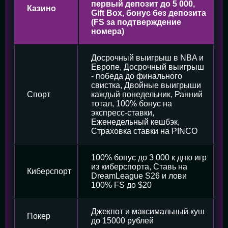
первый депозит до 5 000,
Казино
Gift Box, бонус без депозита
(FS за подтверждение
номера)
Досрочный выигрыш в NBA и
Европе, Досрочный выигрыш
- победа до финального
свистка, Двойные выигрыши
Спорт
каждый понедельник, Ранний
тотал, 100% бонус на
экспресс-ставки,
Еженедельный кешбэк,
Страховка ставки на PINCO
100% бонус до 3 000 к дню игр
из киберспорта, Ставь на
Киберспорт
DreamLeague S26 и лови
100% FS до $20
Джекпот и максимальный куш
Покер
до 15000 рублей