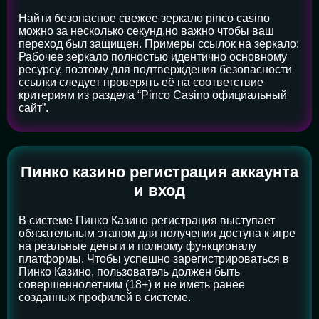
Найти безопасное свежее зеркало pinco casino
можно за несколько секунд,но важно чтобы ваш
переход был защищен. Примеры ссылок на зеркало:
Рабочее зеркало полностью идентично основному
ресурсу, поэтому для подтверждения безопасности
ссылки следует проверять её на соответствие
критериям из раздела “Pinco Casino официальный
сайт”.
Пинко казино регистрация аккаунта
и вход
В системе Пинко Казино регистрация выступает
обязательным этапом для получения доступа к игре
на реальные деньги и полному функционалу
платформы. Чтобы успешно зарегистрироваться в
Пинко Казино, пользователь должен быть
совершеннолетним (18+) и не иметь ранее
созданных профилей в системе.