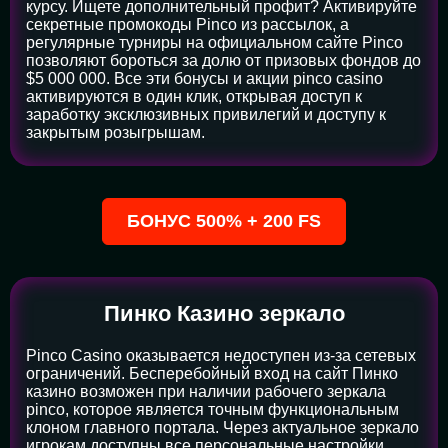
курсу. Ищете дополнительный профит? Активируйте
секретные промокоды Pinco из рассылок, а
регулярные турниры на официальном сайте Pinco
позволяют бороться за долю от призовых фондов до
$5 000 000. Все эти бонусы и акции pinco casino
активируются в один клик, открывая доступ к
заработку эксклюзивных привилегий и доступу к
закрытым розыгрышам.
БОНУС 500% + 200 FS
Пинко Казино зеркало
Pinco Casino оказывается недоступен из-за сетевых
ограничений. Бесперебойный вход на сайт Пинко
казино возможен при наличии рабочего зеркала
pinco, которое является точным функциональным
клоном главного портала. Через актуальное зеркало
игрокам доступны все персональные настройки,