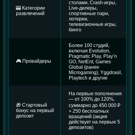
столами, Crash-игры,
🎰 Категории
Live-дилеры,
развлечений
спортивные пари,
лотереи,
телевизионные игры,
бинго
Более 100 студий,
включая Evolution,
Pragmatic Play, Play’n
🎮 Провайдеры
GO, NetEnt, Games
Global (ранее
Microgaming), Yggdrasil,
Playtech и другие
На первые пополнения
— от 100% до 120%,
🎁 Стартовый
суммарно до 450 000 ₽
бонус на первый
+ 250 бесплатных
депозит
вращений (акция
действует на первые 5
депозитов)