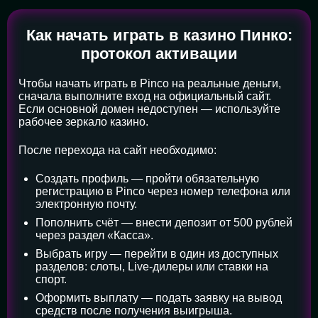
Как начать играть в казино Пинко:
протокол активации
Чтобы начать играть в Pinco на реальные деньги,
сначала выполните вход на официальный сайт.
Если основной домен недоступен — используйте
рабочее зеркало казино.
После перехода на сайт необходимо:
Создать профиль — пройти обязательную
регистрацию в Pinco через номер телефона или
электронную почту.
Пополнить счёт — внести депозит от 500 рублей
через раздел «Касса».
Выбрать игру — перейти в один из доступных
разделов: слоты, Live-дилеры или ставки на
спорт.
Оформить выплату — подать заявку на вывод
средств после получения выигрыша.