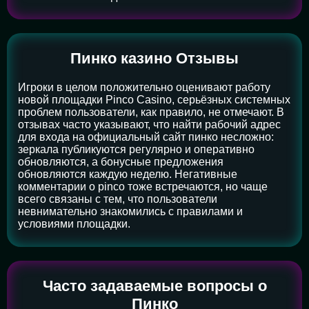
Пинко казино Отзывы
Игроки в целом положительно оценивают работу
новой площадки Pinco Casino, серьёзных системных
проблем пользователи, как правило, не отмечают. В
отзывах часто указывают, что найти рабочий адрес
для входа на официальный сайт пинко несложно:
зеркала публикуются регулярно и оперативно
обновляются, а бонусные предложения
обновляются каждую неделю. Негативные
комментарии о pinco тоже встречаются, но чаще
всего связаны с тем, что пользователи
невнимательно знакомились с правилами и
условиями площадки.
Часто задаваемые вопросы о
Пинко