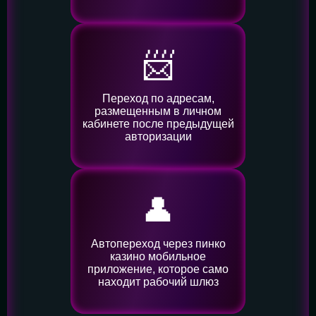
📨
Переход по адресам,
размещенным в личном
кабинете после предыдущей
авторизации
👤️
Автопереход через пинко
казино мобильное
приложение, которое само
находит рабочий шлюз