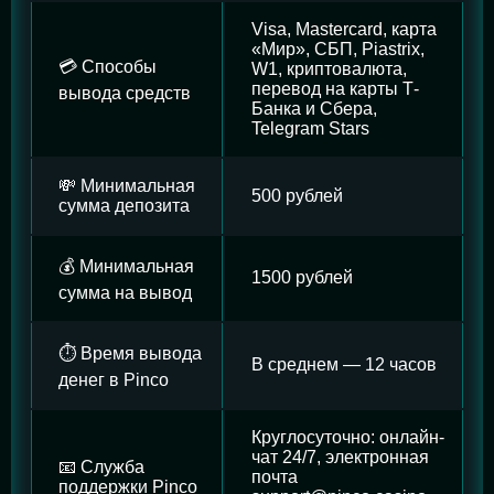
Visa, Mastercard, карта
«Мир», СБП, Piastrix,
💳 Способы
W1, криптовалюта,
перевод на карты Т-
вывода средств
Банка и Сбера,
Telegram Stars
💸 Минимальная
500 рублей
сумма депозита
💰 Минимальная
1500 рублей
сумма на вывод
⏱️ Время вывода
В среднем — 12 часов
денег в Pinco
Круглосуточно: онлайн-
чат 24/7, электронная
📧 Служба
почта
поддержки Pinco