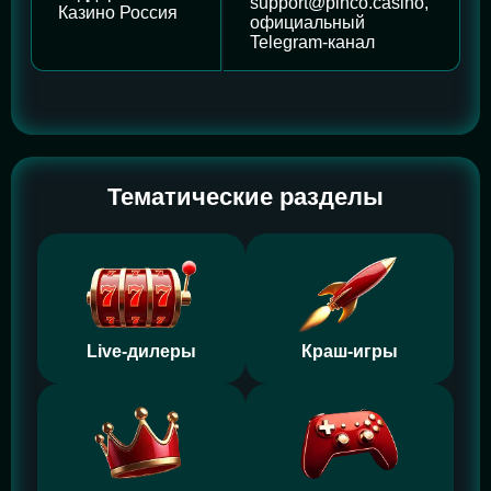
support@pinco.casino,
Казино Россия
официальный
Telegram-канал
Тематические разделы
Live-дилеры
Краш-игры