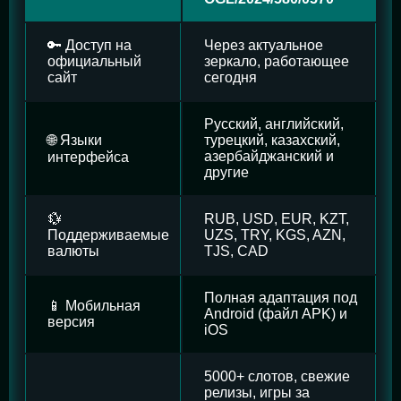
🔑 Доступ на
Через актуальное
официальный
зеркало, работающее
сайт
сегодня
Русский, английский,
🌐 Языки
турецкий, казахский,
азербайджанский и
интерфейса
другие
💱
RUB, USD, EUR, KZT,
Поддерживаемые
UZS, TRY, KGS, AZN,
валюты
TJS, CAD
Полная адаптация под
📱 Мобильная
Android (файл APK) и
версия
iOS
5000+ слотов, свежие
релизы, игры за