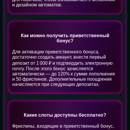
и дизайном автоматов.
Как можно получить приветственный
бонус?
Для активации приветственного бонуса,
достаточно создать аккаунт, внести первый
депозит от 1 000 ₽ и подтвердить электронную
почту. После этого бонус зачисляется
автоматически — до 120% к сумме пополнения
и 50 фриспинов. Дополнительные поощрения
начисляются при следующих депозитах.
Какие слоты доступны бесплатно?
Фриспины, входящие в приветственный бонус,