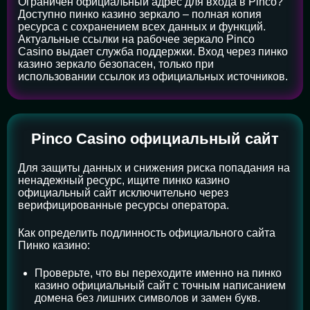
Ограничен официальный адрес для входа в Pinco?
Доступно пинко казино зеркало – полная копия
ресурса с сохранением всех данных и функций.
Актуальные ссылки на рабочее зеркало Pinco
Casino выдает служба поддержки. Вход через пинко
казино зеркало безопасен, только при
использовании ссылок из официальных источников.
Pinco Casino официальный сайт
Для защиты данных и снижения риска попадания на
ненадежный ресурс, ищите пинко казино
официальный сайт исключительно через
верифицированные ресурсы оператора.
Как определить подлинность официального сайта
Пинко казино:
Проверьте, что вы переходите именно на пинко
казино официальный сайт с точным написанием
домена без лишних символов и замен букв.