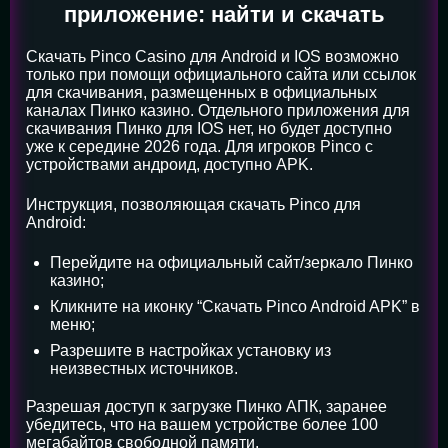
приложение: найти и скачать
Скачать Pinco Casino для Android и IOS возможно
только при помощи официального сайта или ссылок
для скачивания, размещенных в официальных
каналах Пинко казино. Отдельного приложения для
скачивания Пинко для IOS нет, но будет доступно
уже к середине 2026 года. Для игроков Pinco с
устройствами андроид, доступно APK.
Инструкция, позволяющая скачать Pinco для
Android:
Перейдите на официальный сайт/зеркало Пинко
казино;
Кликните на иконку “Скачать Pinco Android APK” в
меню;
Разрешите в настройках установку из
неизвестных источников.
Разрешая доступ к загрузке Пинко АПК, заранее
убедитесь, что на вашем устройстве более 100
мегабайтов свободной памяти.