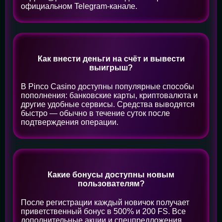
официальном Telegram-канале.
Как внести деньги на счёт и вывести
выигрыш?
В Pinco Casino доступны популярные способы
пополнения: банковские карты, криптовалюта и
другие удобные сервисы. Средства выводятся
быстро — обычно в течение суток после
подтверждения операции.
Какие бонусы доступны новым
пользователям?
После регистрации каждый новичок получает
приветственный бонус в 500% и 200 FS. Все
дополнительные акции и спецпредложения