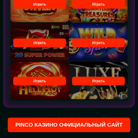
Играть
Играть
Играть
Играть
Играть
Играть
PINCO КАЗИНО ОФИЦИАЛЬНЫЙ САЙТ