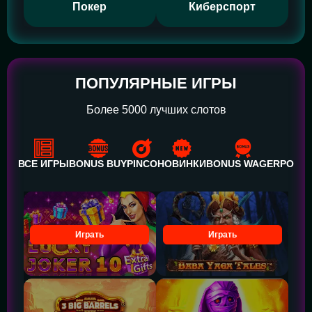
Покер
Киберспорт
ПОПУЛЯРНЫЕ ИГРЫ
Более 5000 лучших слотов
ВСЕ ИГРЫ
BONUS BUY
PINCO
НОВИНКИ
BONUS WAGER
POWE
Играть
Играть