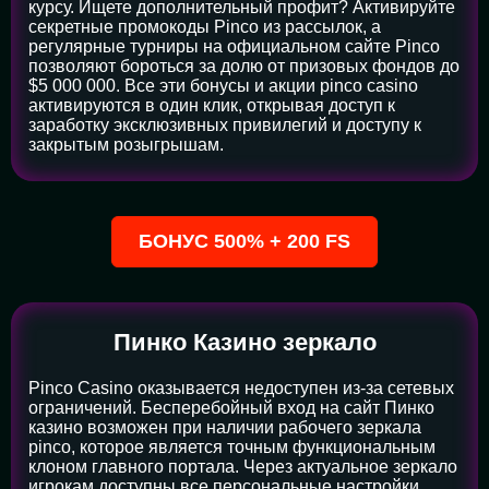
курсу. Ищете дополнительный профит? Активируйте
секретные промокоды Pinco из рассылок, а
регулярные турниры на официальном сайте Pinco
позволяют бороться за долю от призовых фондов до
$5 000 000. Все эти бонусы и акции pinco casino
активируются в один клик, открывая доступ к
заработку эксклюзивных привилегий и доступу к
закрытым розыгрышам.
БОНУС 500% + 200 FS
Пинко Казино зеркало
Pinco Casino оказывается недоступен из-за сетевых
ограничений. Бесперебойный вход на сайт Пинко
казино возможен при наличии рабочего зеркала
pinco, которое является точным функциональным
клоном главного портала. Через актуальное зеркало
игрокам доступны все персональные настройки,