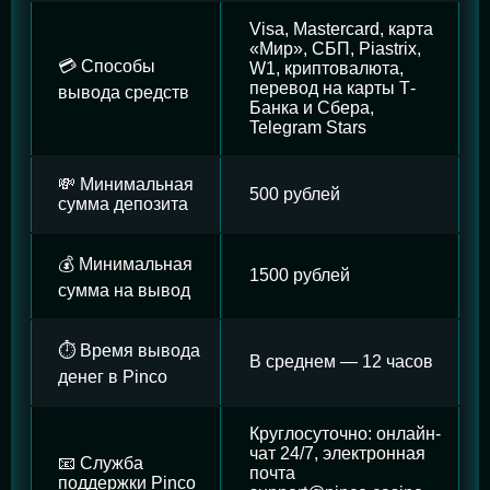
Visa, Mastercard, карта
«Мир», СБП, Piastrix,
💳 Способы
W1, криптовалюта,
перевод на карты Т-
вывода средств
Банка и Сбера,
Telegram Stars
💸 Минимальная
500 рублей
сумма депозита
💰 Минимальная
1500 рублей
сумма на вывод
⏱️ Время вывода
В среднем — 12 часов
денег в Pinco
Круглосуточно: онлайн-
чат 24/7, электронная
📧 Служба
почта
поддержки Pinco