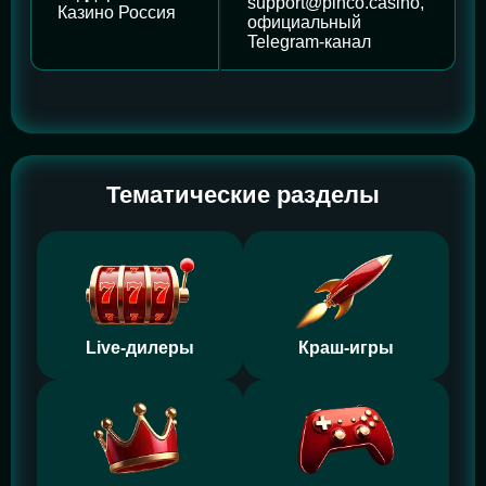
support@pinco.casino,
Казино Россия
официальный
Telegram-канал
Тематические разделы
Live-дилеры
Краш-игры